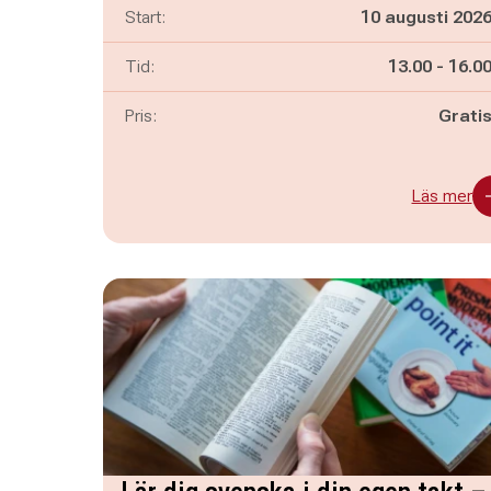
Start:
10 augusti 202
Pågår mella
och
Tid:
13.00
-
16.0
Pris:
Grati
Läs mer