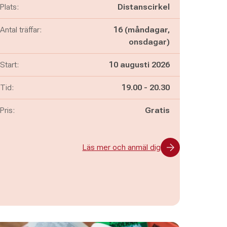
Plats:
Distanscirkel
Antal träffar:
16 (måndagar,
onsdagar)
Start:
10 augusti 2026
Pågår mellan
och
Tid:
19.00
-
20.30
Pris:
Gratis
Läs mer och anmäl dig