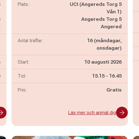
5
Plats:
UCI (Angereds Torg 5
)
Vån 1)
5
Angereds Torg 5
d
Angered
,
Antal träffar:
16 (måndagar,
)
onsdagar)
6
Start:
10 augusti 2026
n
Pågår mellan
och
0
Tid:
15.15
-
16.45
s
Pris:
Gratis
Läs mer och anmäl dig