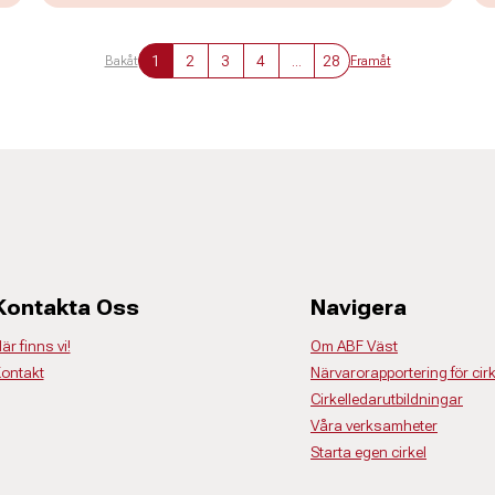
1
2
3
4
...
28
Bakåt
Framåt
Kontakta Oss
Navigera
är finns vi!
Om ABF Väst
ontakt
Närvarorapportering för cir
Cirkelledarutbildningar
Våra verksamheter
Starta egen cirkel