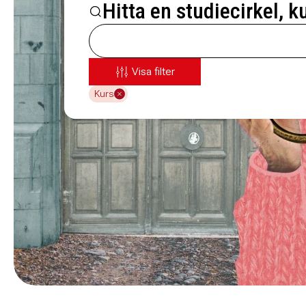
Hitta en studiecirkel, k
Visa filter
Kurs