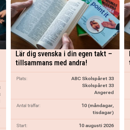
Lär dig svenska i din egen takt –
tillsammans med andra!
Plats:
ABC Skolspåret 33
Skolspåret 33
3
Angered
3
d
Antal träffar:
10 (måndagar,
tisdagar)
,
)
Start:
10 augusti 2026