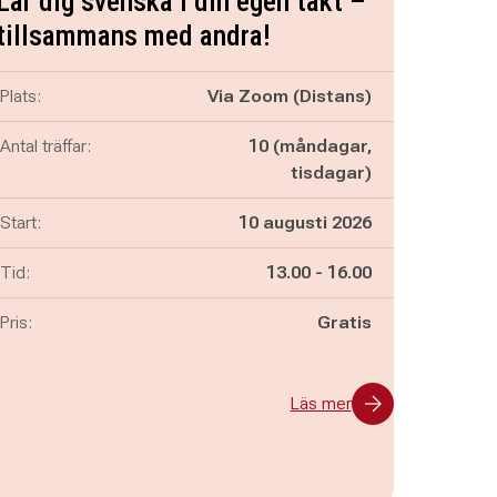
Lär dig svenska i din egen takt –
tillsammans med andra!
Plats:
Via Zoom (Distans)
Antal träffar:
10 (måndagar,
tisdagar)
Start:
10 augusti 2026
Pågår mellan
och
Tid:
13.00
-
16.00
Pris:
Gratis
Läs mer