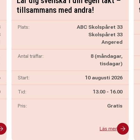
Lär dig svenska i din egen takt –
tillsammans med andra!
3
Plats:
ABC Skolspåret 33
3
Skolspåret 33
d
Angered
,
Antal träffar:
8 (måndagar,
)
tisdagar)
6
Start:
10 augusti 2026
n
Pågår mellan
och
0
Tid:
13.00
-
16.00
s
Pris:
Gratis
Läs mer