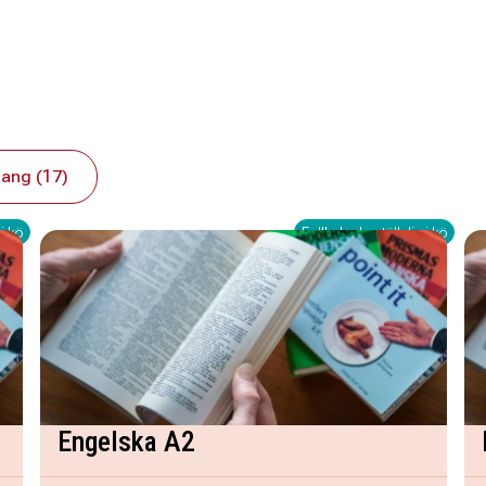
ang (17)
i kö
Fullbokad - ställ dig i kö
Engelska A2