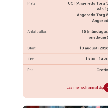
Plats:
UCI (Angereds Torg 
Vån 1
Angereds Torg 
Angere
Antal träffar:
16 (måndagar
onsdagar
Start:
10 augusti 202
Pågår mella
och
Tid:
13.00
-
14.3
Pris:
Grati
Läs mer och anmäl dig