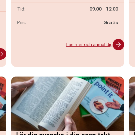
6
Pågår mellan
och
Tid:
09.00
-
12.00
n
0
Pris:
Gratis
s
Läs mer och anmäl dig