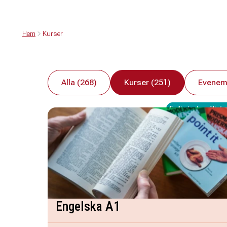
Hem
Kurser
Alla (268)
Kurser (251)
Evenem
Fullbokad - ställ dig 
Engelska A1