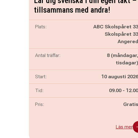
Lär dig svenska i din egen takt –
tillsammans med andra!
Plats:
ABC Skolspåret 3
Skolspåret 3
Angere
Antal träffar:
8 (måndagar
tisdagar
Start:
10 augusti 202
Pågår mella
och
Tid:
09.00
-
12.0
Pris:
Grati
Läs mer