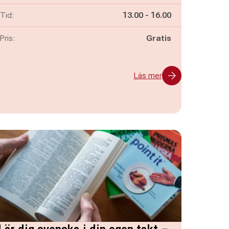
Pågår mellan
och
Tid:
13.00
-
16.00
Pris:
Gratis
Läs mer