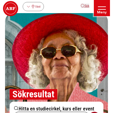
Sök
Väst
Meny
Sökresultat
Hitta en studiecirkel, kurs eller event