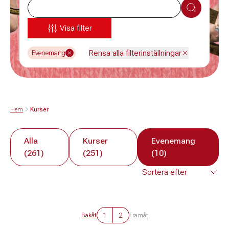
Sök
Visa filter
Rensa alla filterinställningar
Evenemang
Hem
Kurser
Alla
Kurser
Evenemang
(261)
(251)
(10)
1
2
Bakåt
Framåt