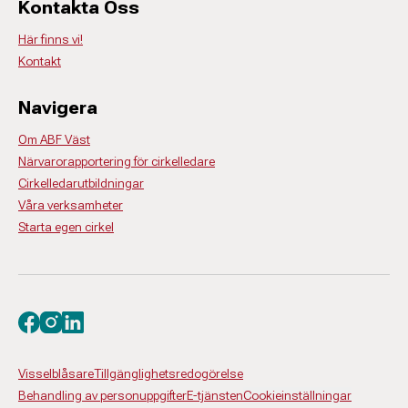
Kontakta Oss
Här finns vi!
Kontakt
Navigera
Om ABF Väst
Närvarorapportering för cirkelledare
Cirkelledarutbildningar
Våra verksamheter
Starta egen cirkel
Besök oss på facebook
Besök oss på instagram
Besök oss på linkedin
Visselblåsare
Tillgänglighetsredogörelse
Behandling av personuppgifter
E-tjänsten
Cookieinställningar