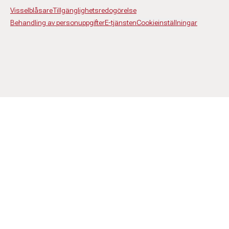
Visselblåsare
Tillgänglighetsredogörelse
Behandling av personuppgifter
E-tjänsten
Cookieinställningar