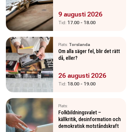
Evenemanget är :
9 augusti 2026
Pågår mellan
och
Tid:
17.00
-
18.00
Plats:
Torslanda
Om alla säger fel, blir det rätt
då, eller?
Evenemanget är :
26 augusti 2026
Pågår mellan
och
Tid:
18.00
-
19.00
Plats:
Folkbildningsvalet –
källkritik, desinformation och
demokratisk motståndskraft