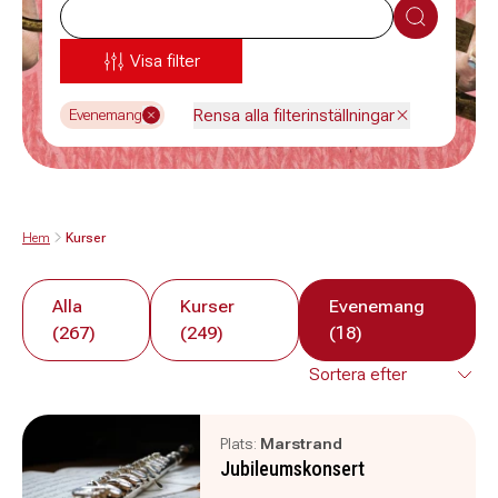
Sök
Visa filter
Rensa alla filterinställningar
Evenemang
Hem
Kurser
Alla
Kurser
Evenemang
(267)
(249)
(18)
Plats:
Marstrand
Jubileumskonsert