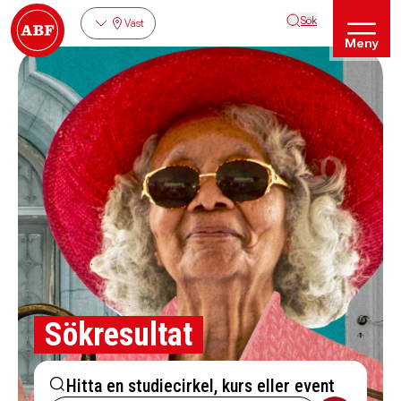
Sök
Väst
Meny
Sökresultat
Hitta en studiecirkel, kurs eller event