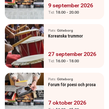
Evenemanget är :
9 september 2026
Pågår mellan
och
Tid:
18.00
-
20.00
Plats:
Göteborg
Koreanska trummor
Evenemanget är :
27 september 2026
Pågår mellan
och
Tid:
16.00
-
18.00
Plats:
Göteborg
Forum för poesi och prosa
Evenemanget är :
7 oktober 2026