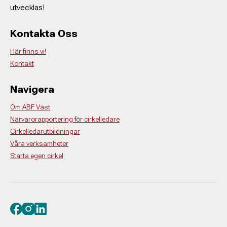
utvecklas!
Kontakta Oss
Här finns vi!
Kontakt
Navigera
Om ABF Väst
Närvarorapportering för cirkelledare
Cirkelledarutbildningar
Våra verksamheter
Starta egen cirkel
Besök oss på facebook
Besök oss på instagram
Besök oss på linkedin