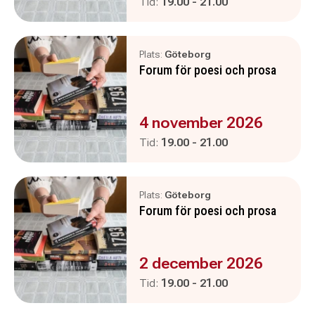
Pågår mellan
och
Tid:
19.00
-
21.00
Plats:
Göteborg
Forum för poesi och prosa
Evenemanget är :
4 november 2026
Pågår mellan
och
Tid:
19.00
-
21.00
Plats:
Göteborg
Forum för poesi och prosa
Evenemanget är :
2 december 2026
Pågår mellan
och
Tid:
19.00
-
21.00