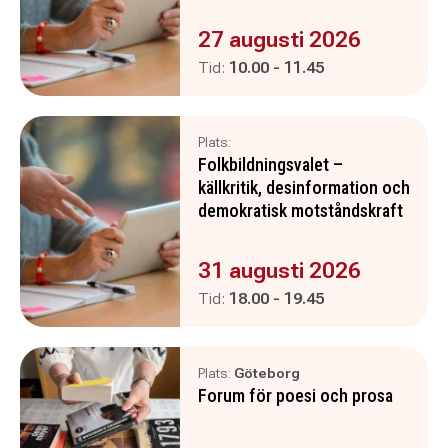
Evenemanget är :
27 augusti 2026
Pågår mellan
och
Tid:
10.00
-
11.45
Plats:
Folkbildningsvalet –
källkritik, desinformation och
demokratisk motståndskraft
Evenemanget är :
31 augusti 2026
Pågår mellan
och
Tid:
18.00
-
19.45
Plats:
Göteborg
Forum för poesi och prosa