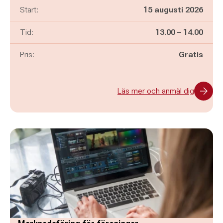
Start:
15 augusti 2026
Pågår mellan
och
Tid:
13.00
–
14.00
Pris:
Gratis
Läs mer och anmäl dig