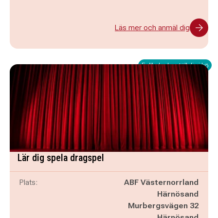
Läs mer och anmäl dig
Fullbokad – ställ dig i kö
Lär dig spela dragspel
Plats:
ABF Västernorrland
Härnösand
Murbergsvägen 32
Härnösand