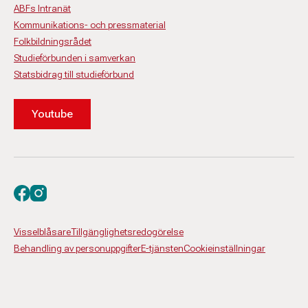
ABFs Intranät
Kommunikations- och pressmaterial
Folkbildningsrådet
Studieförbunden i samverkan
Statsbidrag till studieförbund
Youtube
Besök oss på facebook
Besök oss på instagram
Visselblåsare
Tillgänglighetsredogörelse
Behandling av personuppgifter
E-tjänsten
Cookieinställningar