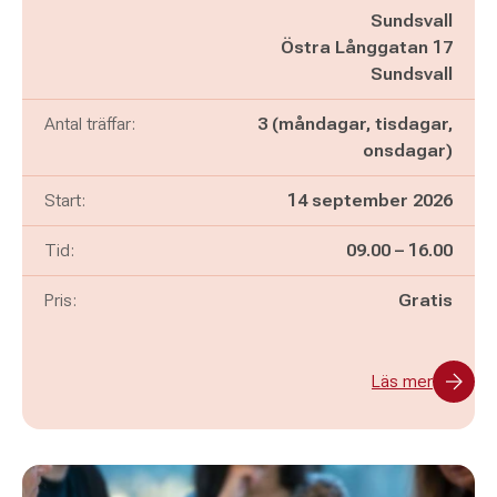
Sundsvall
Östra Långgatan 17
Sundsvall
Antal träffar:
3 (måndagar, tisdagar,
onsdagar)
Start:
14 september 2026
Pågår mellan
och
Tid:
09.00
–
16.00
Pris:
Gratis
Läs mer