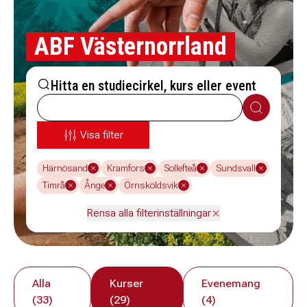
ABF Västernorrland
Hitta en studiecirkel, kurs eller event
Sök
Visa filter
Härnösand
Kramfors
Sollefteå
Sundsvall
Timrå
Ånge
Örnsköldsvik
Rensa alla filterinställningar
Alla
Kurser
Evenemang
(33)
(29)
(4)