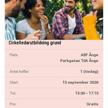
Cirkelledarutbildning grund
Plats:
ABF Ånge
Parkgatan 10A Ånge
Antal träffar:
1 (tisdag)
Start:
15 september 2026
Pågår mellan
och
Tid:
15.00
–
17.15
Pris:
Gratis