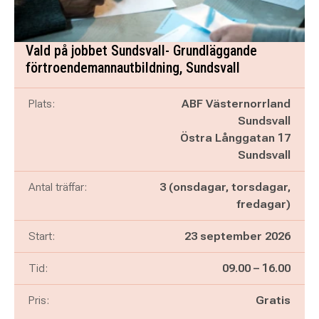
Vald på jobbet Sundsvall- Grundläggande
förtroendemannautbildning, Sundsvall
Plats:
ABF Västernorrland
Sundsvall
Östra Långgatan 17
Sundsvall
Antal träffar:
3 (onsdagar, torsdagar,
fredagar)
Start:
23 september 2026
Pågår mellan
och
Tid:
09.00
–
16.00
Pris:
Gratis