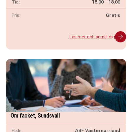
Pågår mellan
och
Tid:
15.00
–
18.00
Pris:
Gratis
Läs mer och anmäl dig
Om facket, Sundsvall
Plats:
ABF Västernorrland