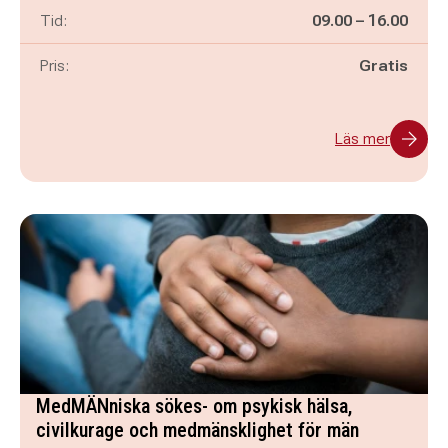
Pågår mellan
och
Tid:
09.00
–
16.00
Pris:
Gratis
Läs mer
MedMÄNniska sökes- om psykisk hälsa,
civilkurage och medmänsklighet för män