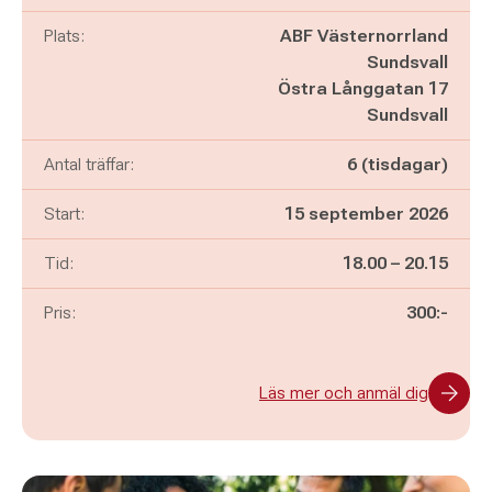
Plats:
ABF Västernorrland
Sundsvall
Östra Långgatan 17
Sundsvall
Antal träffar:
6 (tisdagar)
Start:
15 september 2026
Pågår mellan
och
Tid:
18.00
–
20.15
Pris:
300:-
Läs mer och anmäl dig