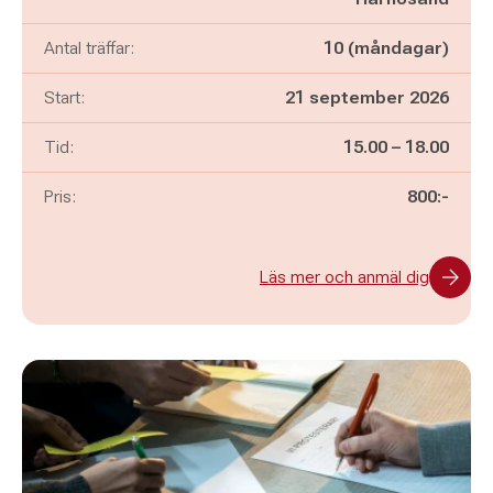
Antal träffar:
10 (måndagar)
Start:
21 september 2026
Pågår mellan
och
Tid:
15.00
–
18.00
Pris:
800:-
Läs mer och anmäl dig