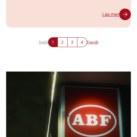
Läs mer
1
2
3
4
Bakåt
Framåt