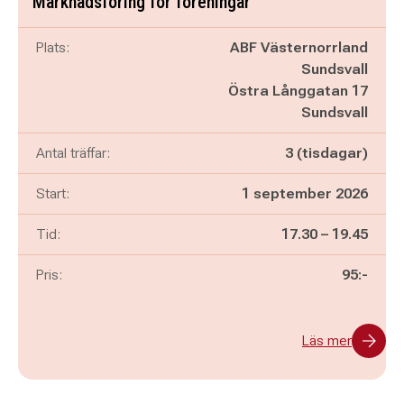
Marknadsföring för föreningar
Plats:
ABF Västernorrland
Sundsvall
Östra Långgatan 17
Sundsvall
Antal träffar:
3 (tisdagar)
Start:
1 september 2026
Pågår mellan
och
Tid:
17.30
–
19.45
Pris:
95:-
Läs mer