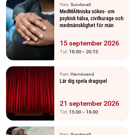
Plats:
Sundsvall
MedMÄNniska sökes- om
psykisk hälsa, civilkurage och
medmänsklighet för män
Evenemanget är :
15 september 2026
Pågår mellan
och
Tid:
18.00
–
20.15
Plats:
Härnösand
Lär dig spela dragspel
Evenemanget är :
21 september 2026
Pågår mellan
och
Tid:
15.00
–
18.00
Plats:
Sundsvall