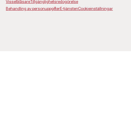
Visselblåsare
Tillgänglighetsredogörelse
Behandling av personuppgifter
E-tjänsten
Cookieinställningar