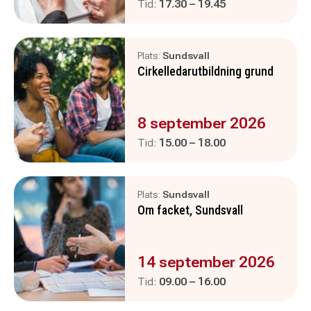
Pågår mellan
och
Tid:
17.30
–
19.45
Plats:
Sundsvall
Cirkelledarutbildning grund
Evenemanget är :
8 september 2026
Pågår mellan
och
Tid:
15.00
–
18.00
Plats:
Sundsvall
Om facket, Sundsvall
Evenemanget är :
14 september 2026
Pågår mellan
och
Tid:
09.00
–
16.00