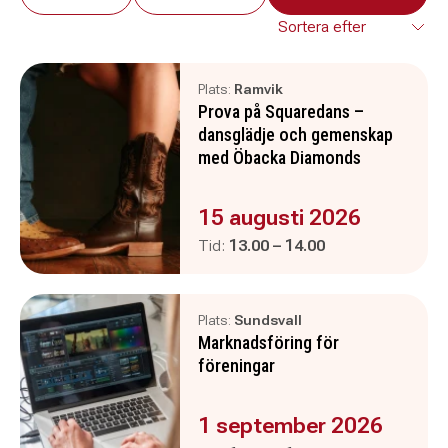
Plats:
Ramvik
Prova på Squaredans –
dansglädje och gemenskap
med Öbacka Diamonds
Evenemanget är :
15 augusti 2026
Pågår mellan
och
Tid:
13.00
–
14.00
Plats:
Sundsvall
Marknadsföring för
föreningar
Evenemanget är :
1 september 2026