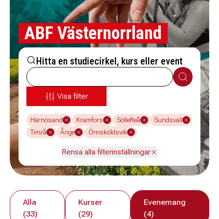
ABF Västernorrland
Hitta en studiecirkel, kurs eller event
Sök
Visa filter
Härnösand
Kramfors
Sollefteå
Sundsvall
Timrå
Ånge
Örnsköldsvik
Rensa alla filterinställningar
Alla
Kurser
Evenemang
(33)
(29)
(4)