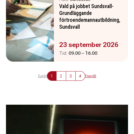
Vald på jobbet Sundsvall-
Grundläggande
förtroendemannautbildning,
Sundsvall
Evenemanget är :
23 september 2026
Pågår mellan
och
Tid:
09.00
–
16.00
1
2
3
4
Bakåt
Framåt