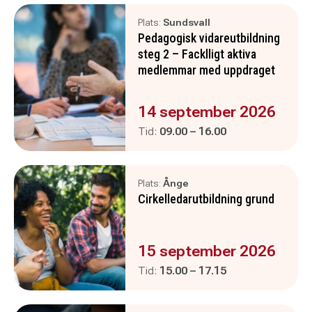
Plats:
Sundsvall
Pedagogisk vidareutbildning
steg 2 – Facklligt aktiva
medlemmar med uppdraget
Evenemanget är :
14 september 2026
Pågår mellan
och
Tid:
09.00
–
16.00
Plats:
Ånge
Cirkelledarutbildning grund
Evenemanget är :
15 september 2026
Pågår mellan
och
Tid:
15.00
–
17.15