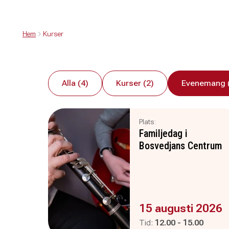
Hem
Kurser
Alla (4)
Kurser (2)
Evenemang 
Plats:
Familjedag i
Bosvedjans Centrum
Evenemanget är :
15 augusti 2026
Pågår mellan
och
Tid:
12.00
-
15.00