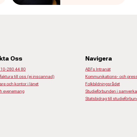
kta Oss
Navigera
 010-280 44 80
ABFs Intranät
faktura till oss (ej inscannad)
Kommunikations- och press
re och kontor i länet
Folkbildningsrådet
ch evenemang
Studieförbunden i samverk
Statsbidrag till studieförbun