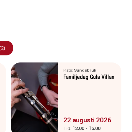
(2)
Plats:
Sundsbruk
Familjedag Gula Villan
Evenemanget är :
22 augusti 2026
Pågår mellan
och
Tid:
12.00
-
15.00