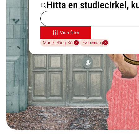
Hitta en studiecirkel, k
Visa filter
Musik, Sång, Kör
Evenemang