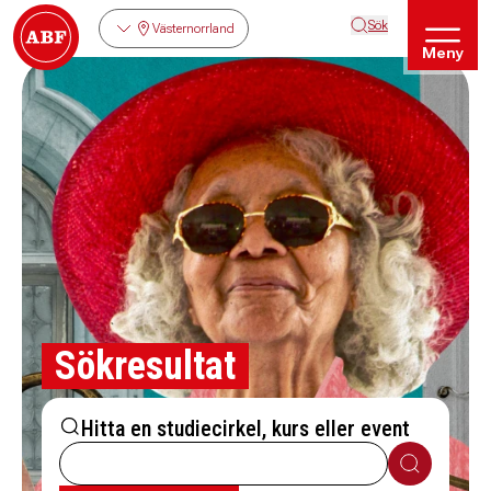
Sök
Västernorrland
Meny
Sökresultat
Hitta en studiecirkel, kurs eller event
Sök