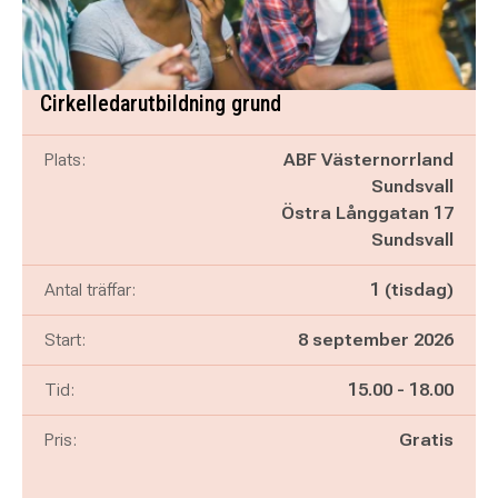
Cirkelledarutbildning grund
Plats:
ABF Västernorrland
Sundsvall
Östra Långgatan 17
Sundsvall
Antal träffar:
1 (tisdag)
Start:
8 september 2026
Pågår mellan
och
Tid:
15.00
-
18.00
Pris:
Gratis