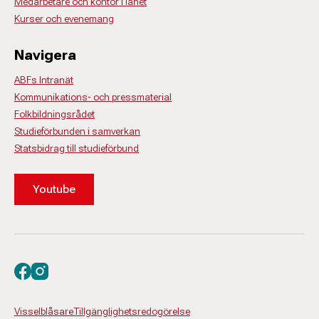
Medarbetare och kontor i länet
Kurser och evenemang
Navigera
ABFs Intranät
Kommunikations- och pressmaterial
Folkbildningsrådet
Studieförbunden i samverkan
Statsbidrag till studieförbund
Youtube
Besök oss på facebook
Besök oss på instagram
Visselblåsare
Tillgänglighetsredogörelse