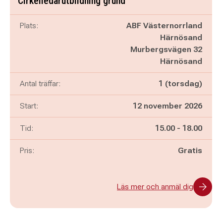
Cirkelledarutbildning grund
Plats:
ABF Västernorrland
Härnösand
Murbergsvägen 32
Härnösand
Antal träffar:
1 (torsdag)
Start:
12 november 2026
Pågår mellan
och
Tid:
15.00
-
18.00
Pris:
Gratis
Läs mer och anmäl dig