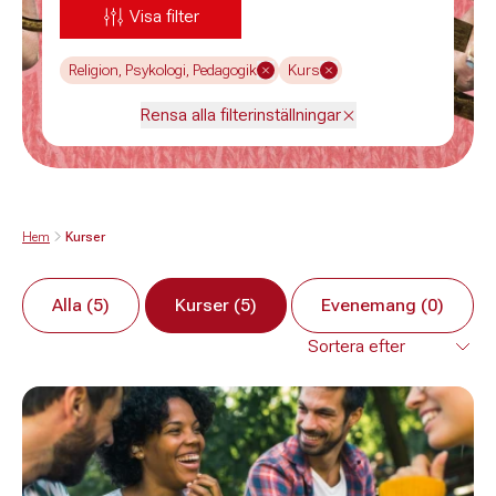
Visa filter
Religion, Psykologi, Pedagogik
Kurs
Rensa alla filterinställningar
Hem
Kurser
Alla (5)
Kurser (5)
Evenemang (0)