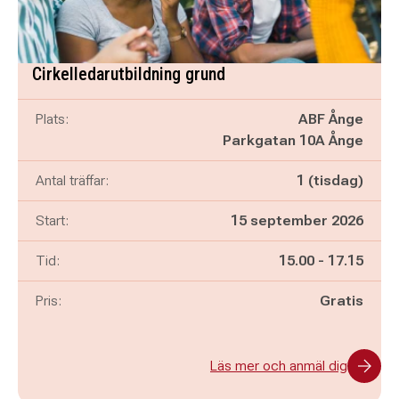
Cirkelledarutbildning grund
Plats:
ABF Ånge
Parkgatan 10A Ånge
Antal träffar:
1 (tisdag)
Start:
15 september 2026
Pågår mellan
och
Tid:
15.00
-
17.15
Pris:
Gratis
Läs mer och anmäl dig