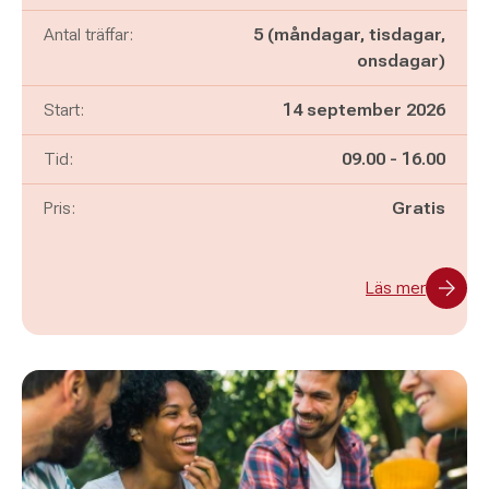
Antal träffar:
5 (måndagar, tisdagar,
onsdagar)
Start:
14 september 2026
Pågår mellan
och
Tid:
09.00
-
16.00
Pris:
Gratis
Läs mer