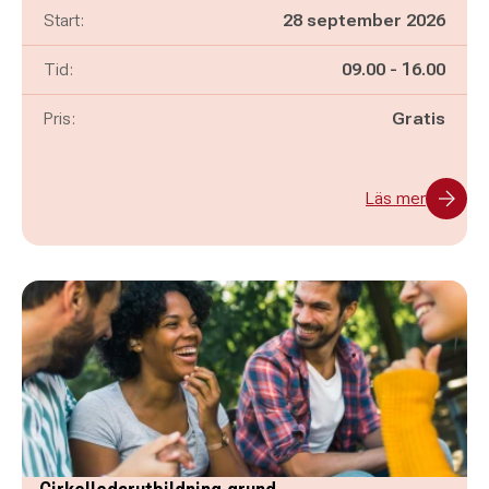
Start:
28 september 2026
Pågår mellan
och
Tid:
09.00
-
16.00
Pris:
Gratis
Läs mer