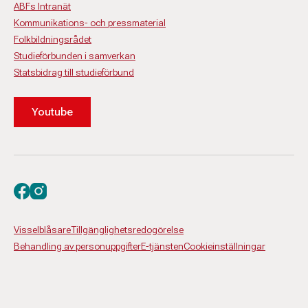
ABFs Intranät
Kommunikations- och pressmaterial
Folkbildningsrådet
Studieförbunden i samverkan
Statsbidrag till studieförbund
Youtube
Besök oss på facebook
Besök oss på instagram
Visselblåsare
Tillgänglighetsredogörelse
Behandling av personuppgifter
E-tjänsten
Cookieinställningar