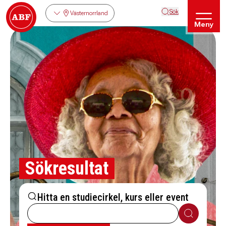
Sök
Västernorrland
Meny
Sökresultat
Hitta en studiecirkel, kurs eller event
Sök