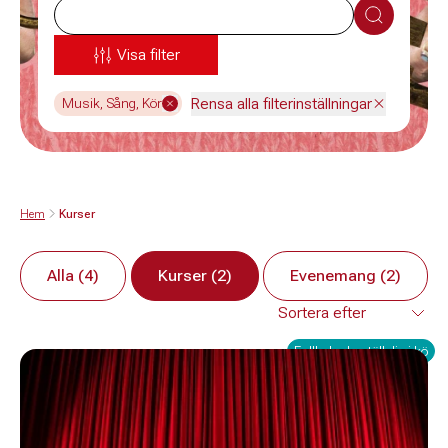
Sök
Visa filter
Rensa alla filterinställningar
Musik, Sång, Kör
Hem
Kurser
Alla (4)
Kurser (2)
Evenemang (2)
Fullbokad - ställ dig i kö