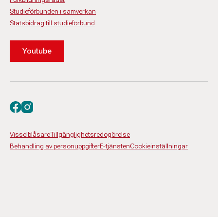
Studieförbunden i samverkan
Statsbidrag till studieförbund
Youtube
Besök oss på facebook
Besök oss på instagram
Visselblåsare
Tillgänglighetsredogörelse
Behandling av personuppgifter
E-tjänsten
Cookieinställningar