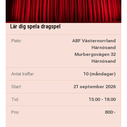
Lär dig spela dragspel
Plats:
ABF Västernorrland
Härnösand
Murbergsvägen 32
Härnösand
Antal träffar:
10 (måndagar)
Start:
21 september 2026
Pågår mellan
och
Tid:
15.00
-
18.00
Pris:
800:-