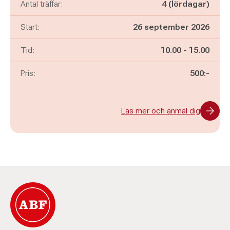
Antal träffar:
4 (lördagar)
Start:
26 september 2026
Pågår mellan
och
Tid:
10.00
-
15.00
Pris:
500:-
Läs mer och anmäl dig