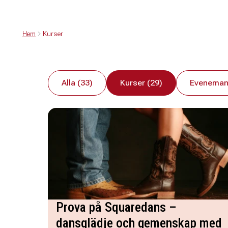
Hem
Kurser
Alla (33)
Kurser (29)
Eveneman
Prova på Squaredans –
dansglädje och gemenskap med