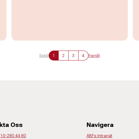
1
2
3
4
Bakåt
Framåt
kta Oss
Navigera
 010-280 44 80
ABFs Intranät