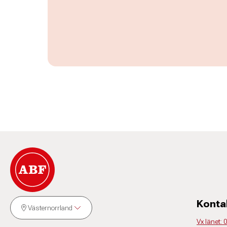
Konta
Västernorrland
Vx länet: