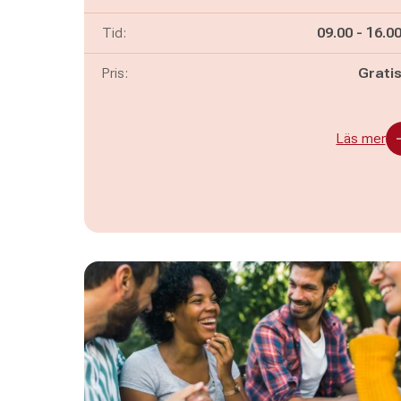
Pågår mella
och
Tid:
09.00
-
16.0
Pris:
Grati
Läs mer