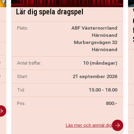
Lär dig spela dragspel
e
Plats:
ABF Västernorrland
e
Härnösand
Murbergsvägen 32
)
Härnösand
6
Antal träffar:
10 (måndagar)
n
5
Start:
21 september 2026
s
Pågår mellan
och
Tid:
15.00
-
18.00
Pris:
800:-
Läs mer och anmäl dig