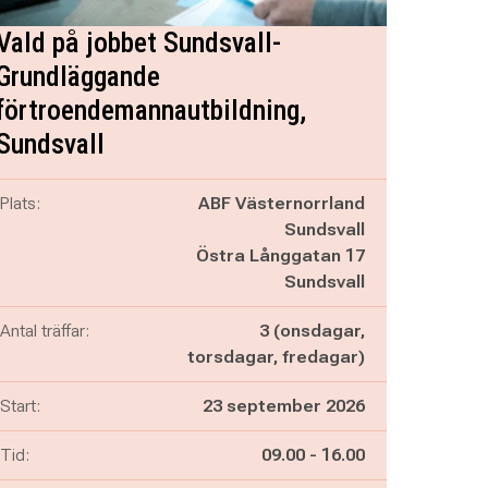
Vald på jobbet Sundsvall-
Grundläggande
förtroendemannautbildning,
Sundsvall
Plats:
ABF Västernorrland
Sundsvall
Östra Långgatan 17
Sundsvall
Antal träffar:
3 (onsdagar,
torsdagar, fredagar)
Start:
23 september 2026
Pågår mellan
och
Tid:
09.00
-
16.00