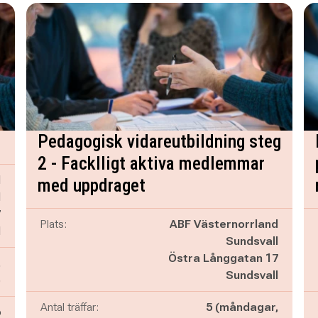
Pedagogisk vidareutbildning steg
2 - Facklligt aktiva medlemmar
d
med uppdraget
l
7
Plats:
ABF Västernorrland
l
Sundsvall
Östra Långgatan 17
,
Sundsvall
)
Antal träffar:
5 (måndagar,
6