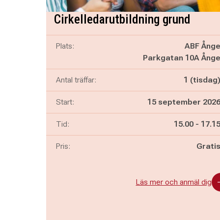
Cirkelledarutbildning grund
Plats:
ABF Ång
Parkgatan 10A Ång
Antal träffar:
1 (tisdag
Start:
15 september 202
Pågår mella
och
Tid:
15.00
-
17.1
Pris:
Grati
Läs mer och anmäl dig