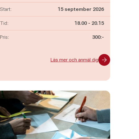
Start:
15 september 2026
Pågår mellan
och
Tid:
18.00
-
20.15
Pris:
300:-
Läs mer och anmäl dig