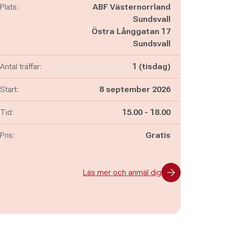
Plats:
ABF Västernorrland
Sundsvall
Östra Långgatan 17
Sundsvall
Antal träffar:
1 (tisdag)
Start:
8 september 2026
Pågår mellan
och
Tid:
15.00
-
18.00
Pris:
Gratis
Läs mer och anmäl dig