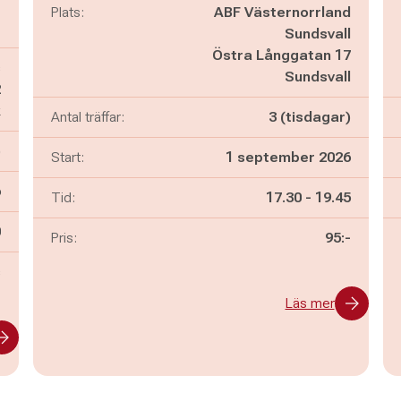
Plats:
ABF Västernorrland
Sundsvall
Östra Långgatan 17
s
Sundsvall
2
k
Antal träffar:
3 (tisdagar)
)
Start:
1 september 2026
6
Pågår mellan
och
Tid:
17.30
-
19.45
n
0
Pris:
95:-
s
Läs mer