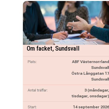
Om facket, Sundsvall
Plats:
ABF Västernorrlan
Sundsval
Östra Långgatan 1
Sundsval
Antal träffar:
3 (måndagar
tisdagar, onsdagar
Start:
14 september 202