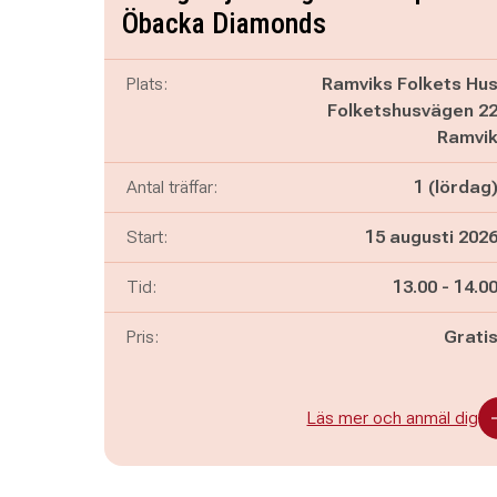
Öbacka Diamonds
Plats:
Ramviks Folkets Hu
Folketshusvägen 2
Ramvi
Antal träffar:
1 (lördag
Start:
15 augusti 202
Pågår mella
och
Tid:
13.00
-
14.0
Pris:
Grati
Läs mer och anmäl dig