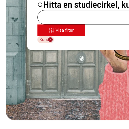
Hitta en studiecirkel, k
Visa filter
Kurs