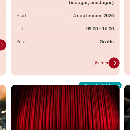
tisdagar, onsdagar)
n
0
Start:
14 september 2026
s
Pågår mellan
och
Tid:
09.00
-
16.00
Pris:
Gratis
Läs mer
Fullbokad - ställ dig i kö