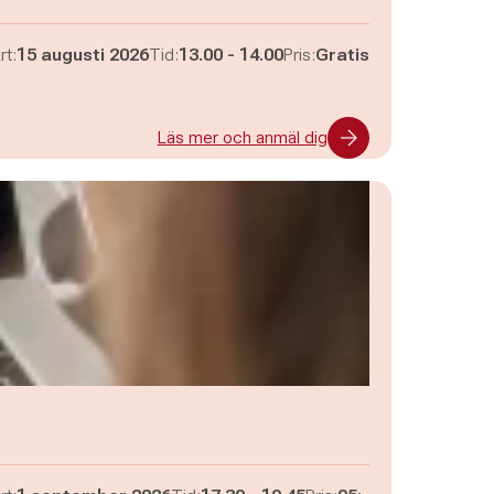
Pågår mellan
och
rt:
15 augusti 2026
Tid:
13.00
-
14.00
Pris:
Gratis
Läs mer och anmäl dig