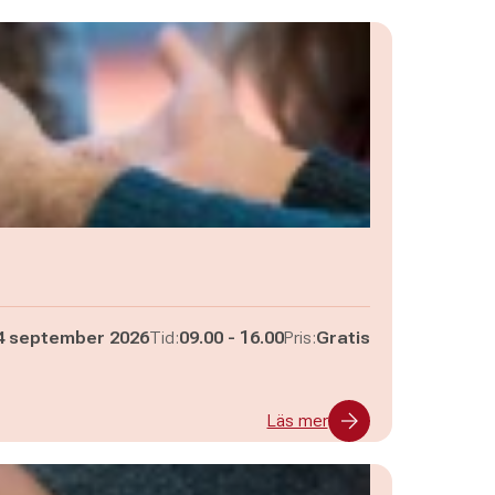
Pågår mellan
och
4 september 2026
Tid:
09.00
-
16.00
Pris:
Gratis
Läs mer