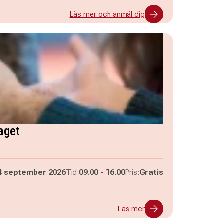
Läs mer och anmäl dig
aget
Pågår mellan
och
4 september 2026
Tid:
09.00
-
16.00
Pris:
Gratis
Läs mer