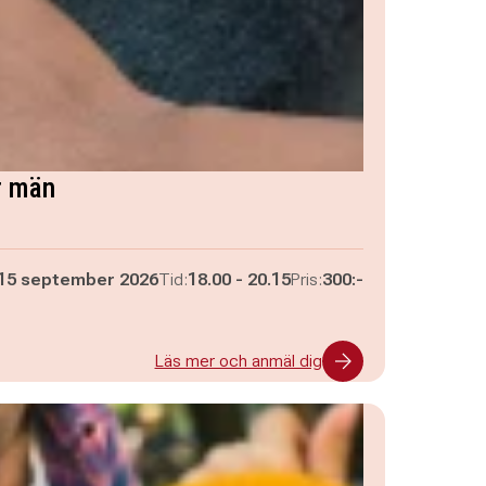
r män
Pågår mellan
och
15 september 2026
Tid:
18.00
-
20.15
Pris:
300:-
Läs mer och anmäl dig