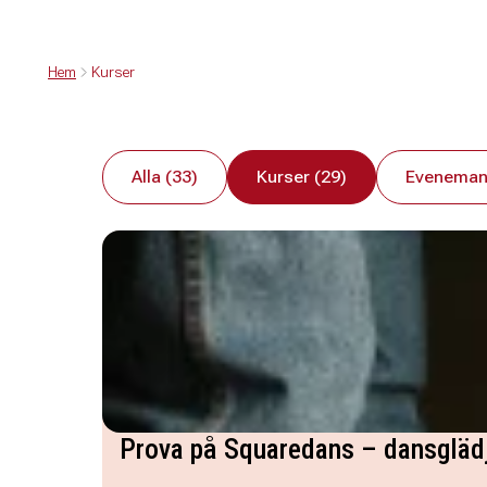
Hem
Kurser
Alla (33)
Kurser (29)
Eveneman
Prova på Squaredans – dansglä