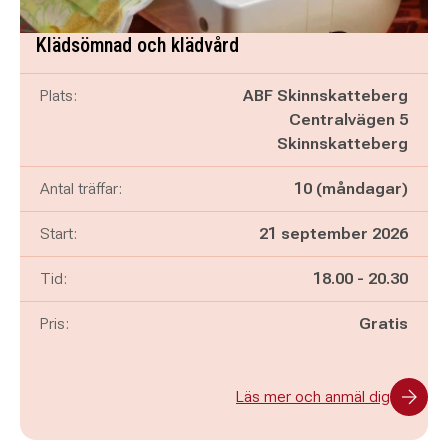
Klädsömnad och klädvård
Plats:
ABF Skinnskatteberg
Centralvägen 5
Skinnskatteberg
Antal träffar:
10 (måndagar)
Start:
21 september 2026
Pågår mellan
och
Tid:
18.00
-
20.30
Pris:
Gratis
Läs mer och anmäl dig