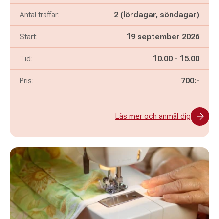
Antal träffar:
2 (lördagar, söndagar)
Start:
19 september 2026
Pågår mellan
och
Tid:
10.00
-
15.00
Pris:
700:-
Läs mer och anmäl dig