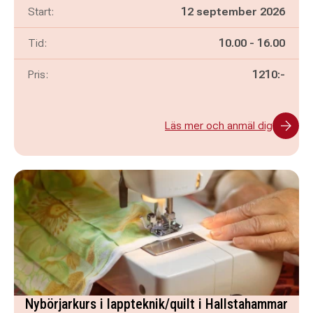
Start:
12 september 2026
Pågår mellan
och
Tid:
10.00
-
16.00
Pris:
1210:-
Läs mer och anmäl dig
Nybörjarkurs i lappteknik/quilt i Hallstahammar