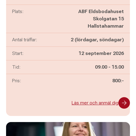
Plats:
ABF Eldsbodahuset
Skolgatan 15
Hallstahammar
Antal träffar:
2 (lördagar, söndagar)
Start:
12 september 2026
Pågår mellan
och
Tid:
09.00
-
15.00
Pris:
800:-
Läs mer och anmäl dig