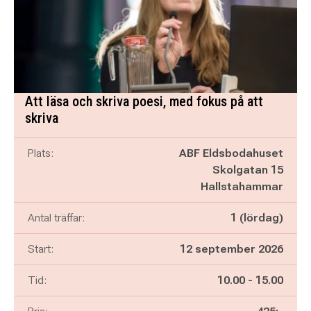
Att läsa och skriva poesi, med fokus på att
skriva
Plats:
ABF Eldsbodahuset
Skolgatan 15
Hallstahammar
Antal träffar:
1 (lördag)
Start:
12 september 2026
Pågår mellan
och
Tid:
10.00
-
15.00