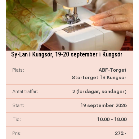
Sy-Lan i Kungsör, 19-20 september i Kungsör
Plats:
ABF-Torget
Stortorget 1B Kungsör
Antal träffar:
2 (lördagar, söndagar)
Start:
19 september 2026
Pågår mellan
och
Tid:
10.00
-
18.00
Pris:
275:-