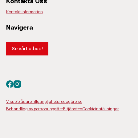
Kontakta Oss
Kontakt information
Navigera
Se vårt utbud!
Besök oss på facebook
Besök oss på instagram
Visselblåsare
Tillgänglighetsredogörelse
Behandling av personuppgifter
E-tjänsten
Cookieinställningar