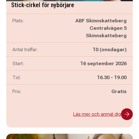
Stick-cirkel för nybörjare
Plats:
ABF Skinnskatteberg
Centralvägen 5
Skinnskatteberg
Antal träffar:
10 (onsdagar)
Start:
16 september 2026
Pågår mellan
och
Tid:
16.30
-
19.00
Pris:
Gratis
Läs mer och anmäl dig