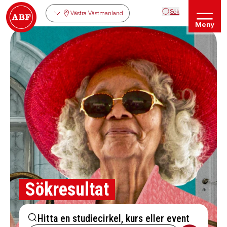
Sök
Västra Västmanland
Meny
Sökresultat
Hitta en studiecirkel, kurs eller event