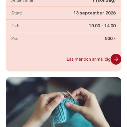
Antal träffar:
1 (söndag)
Start:
13 september 2026
Pågår mellan
och
Tid:
10.00
-
14.00
Pris:
800:-
Läs mer och anmäl dig