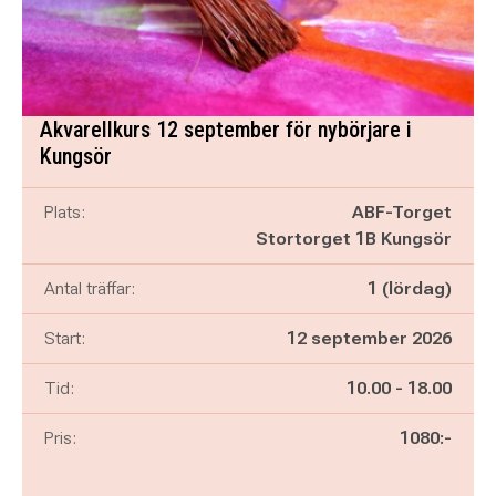
Akvarellkurs 12 september för nybörjare i
Kungsör
Plats:
ABF-Torget
Stortorget 1B Kungsör
Antal träffar:
1 (lördag)
Start:
12 september 2026
Pågår mellan
och
Tid:
10.00
-
18.00
Pris:
1080:-