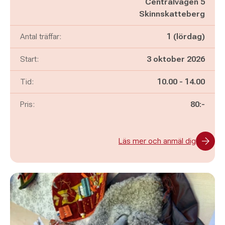
Centralvägen 5
Skinnskatteberg
Antal träffar:
1 (lördag)
Start:
3 oktober 2026
Pågår mellan
och
Tid:
10.00
-
14.00
Pris:
80:-
Läs mer och anmäl dig