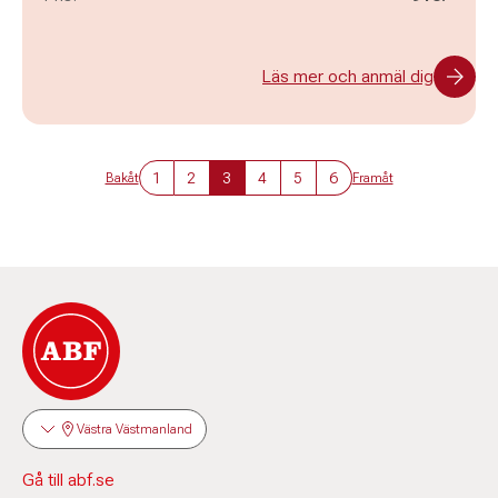
Läs mer och anmäl dig
1
2
3
4
5
6
Bakåt
Framåt
Västra Västmanland
Gå till abf.se