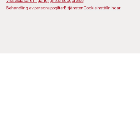
Visselblåsare
Tillgänglighetsredogörelse
Behandling av personuppgifter
E-tjänsten
Cookieinställningar