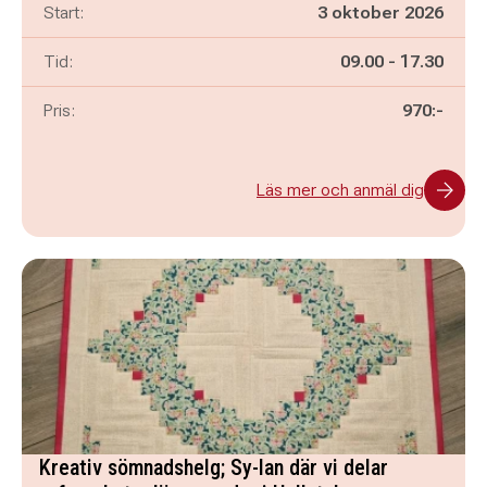
Start:
3 oktober 2026
Pågår mellan
och
Tid:
09.00
-
17.30
Pris:
970:-
Läs mer och anmäl dig
Kreativ sömnadshelg; Sy-lan där vi delar