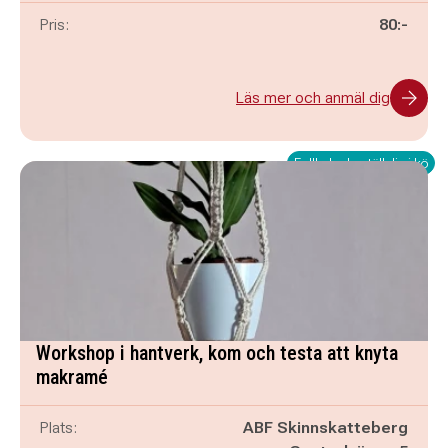
Pris:
80:-
Läs mer och anmäl dig
Fullbokad - ställ dig i kö
Workshop i hantverk, kom och testa att knyta
makramé
Plats:
ABF Skinnskatteberg