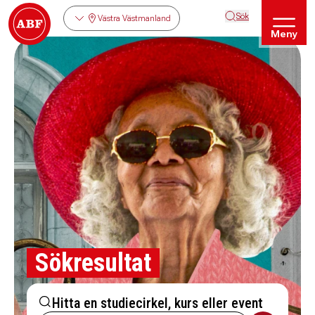
Sök
Västra Västmanland
Meny
Sökresultat
Hitta en studiecirkel, kurs eller event