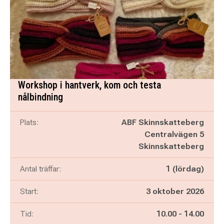
Workshop i hantverk, kom och testa
nålbindning
Plats:
ABF Skinnskatteberg
Centralvägen 5
Skinnskatteberg
Antal träffar:
1 (lördag)
Start:
3 oktober 2026
Pågår mellan
och
Tid:
10.00
-
14.00