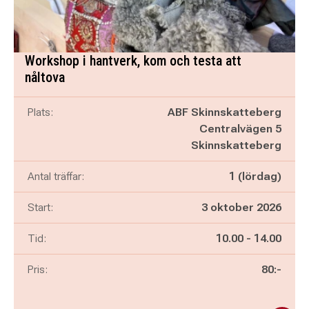
Workshop i hantverk, kom och testa att
nåltova
Plats:
ABF Skinnskatteberg
Centralvägen 5
Skinnskatteberg
Antal träffar:
1 (lördag)
Start:
3 oktober 2026
Pågår mellan
och
Tid:
10.00
-
14.00
Pris:
80:-