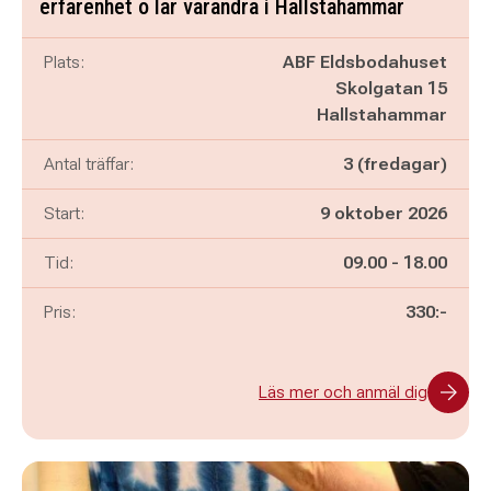
erfarenhet o lär varandra i Hallstahammar
Plats:
ABF Eldsbodahuset
Skolgatan 15
Hallstahammar
Antal träffar:
3 (fredagar)
Start:
9 oktober 2026
Pågår mellan
och
Tid:
09.00
-
18.00
Pris:
330:-
Läs mer och anmäl dig