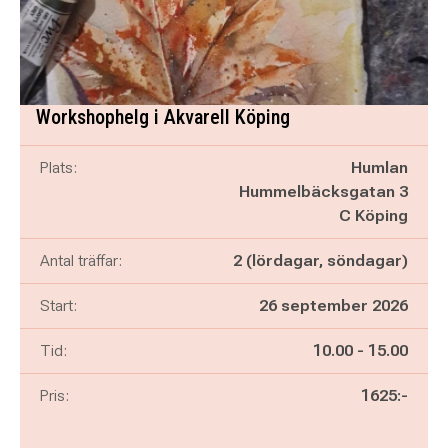
Workshophelg i Akvarell Köping
Plats:
Humlan
Hummelbäcksgatan 3
C Köping
Antal träffar:
2 (lördagar, söndagar)
Start:
26 september 2026
Pågår mellan
och
Tid:
10.00
-
15.00
Pris:
1625:-