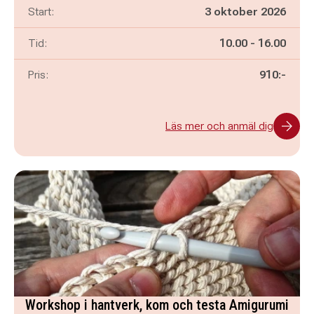
Start:
3 oktober 2026
Pågår mellan
och
Tid:
10.00
-
16.00
Pris:
910:-
Läs mer och anmäl dig
Workshop i hantverk, kom och testa Amigurumi