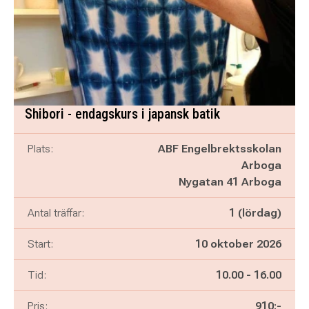
Shibori - endagskurs i japansk batik
Plats:
ABF Engelbrektsskolan
Arboga
Nygatan 41 Arboga
Antal träffar:
1 (lördag)
Start:
10 oktober 2026
Pågår mellan
och
Tid:
10.00
-
16.00
Pris:
910:-