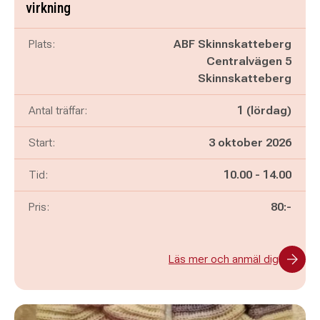
virkning
Plats:
ABF Skinnskatteberg
Centralvägen 5
Skinnskatteberg
Antal träffar:
1 (lördag)
Start:
3 oktober 2026
Pågår mellan
och
Tid:
10.00
-
14.00
Pris:
80:-
Läs mer och anmäl dig