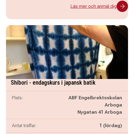
Läs mer och anmäl dig
Shibori - endagskurs i japansk batik
Plats:
ABF Engelbrektsskolan
Arboga
Nygatan 41 Arboga
Antal träffar:
1 (lördag)