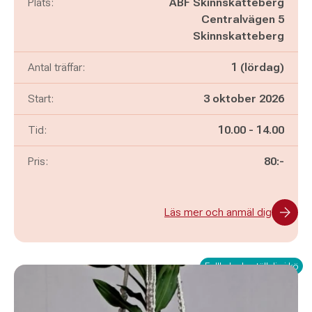
Plats:
ABF Skinnskatteberg
Centralvägen 5
Skinnskatteberg
Antal träffar:
1 (lördag)
Start:
3 oktober 2026
Pågår mellan
och
Tid:
10.00
-
14.00
Pris:
80:-
Läs mer och anmäl dig
Fullbokad - ställ dig i kö