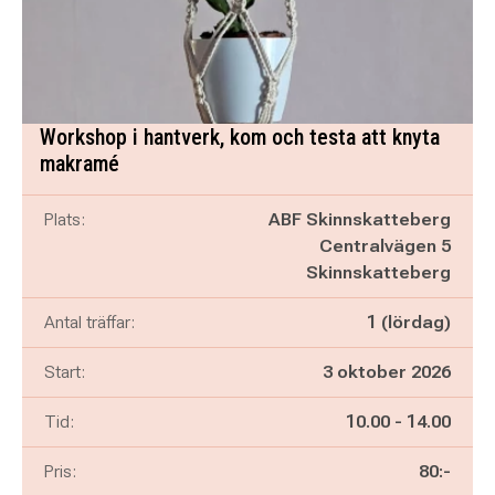
Workshop i hantverk, kom och testa att knyta
makramé
Plats:
ABF Skinnskatteberg
Centralvägen 5
Skinnskatteberg
Antal träffar:
1 (lördag)
Start:
3 oktober 2026
Pågår mellan
och
Tid:
10.00
-
14.00
Pris:
80:-