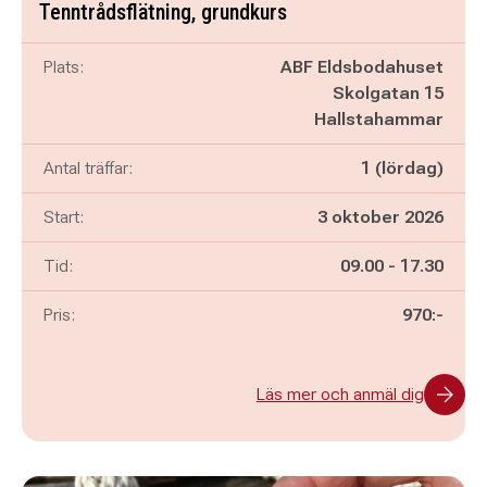
Tenntrådsflätning, grundkurs
Plats:
ABF Eldsbodahuset
Skolgatan 15
Hallstahammar
Antal träffar:
1 (lördag)
Start:
3 oktober 2026
Pågår mellan
och
Tid:
09.00
-
17.30
Pris:
970:-
Läs mer och anmäl dig