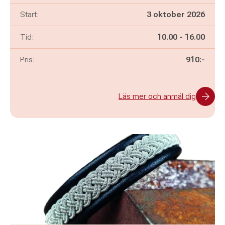
Start:
3 oktober 2026
Pågår mellan
och
Tid:
10.00
-
16.00
Pris:
910:-
Läs mer och anmäl dig