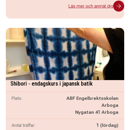
Läs mer och anmäl dig
Shibori - endagskurs i japansk batik
Plats:
ABF Engelbrektsskolan
Arboga
Nygatan 41 Arboga
Antal träffar:
1 (lördag)