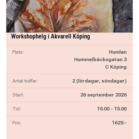
Workshophelg i Akvarell Köping
Plats:
Humlan
Hummelbäcksgatan 3
C Köping
Antal träffar:
2 (lördagar, söndagar)
Start:
26 september 2026
Pågår mellan
och
Tid:
10.00
-
15.00
Pris:
1625:-