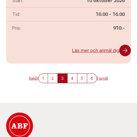
Start:
10 oktober 2026
Pågår mellan
och
Tid:
10.00
-
16.00
Pris:
910:-
Läs mer och anmäl dig
1
2
3
4
5
6
Bakåt
Framåt