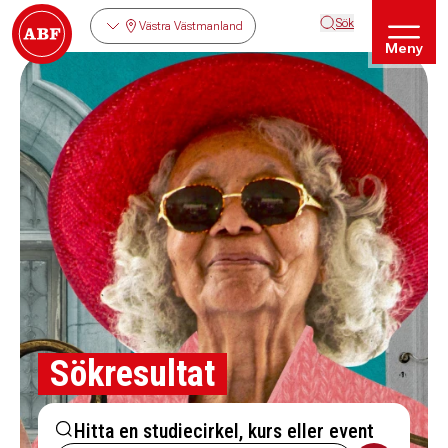
Sök
Västra Västmanland
Meny
Sökresultat
Hitta en studiecirkel, kurs eller event