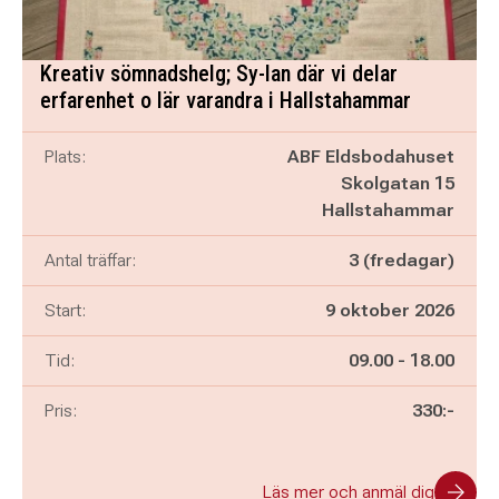
Kreativ sömnadshelg; Sy-lan där vi delar
erfarenhet o lär varandra i Hallstahammar
Plats:
ABF Eldsbodahuset
Skolgatan 15
Hallstahammar
Antal träffar:
3 (fredagar)
Start:
9 oktober 2026
Pågår mellan
och
Tid:
09.00
-
18.00
Pris:
330:-
Läs mer och anmäl dig