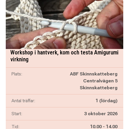
Workshop i hantverk, kom och testa Amigurumi
virkning
Plats:
ABF Skinnskatteberg
Centralvägen 5
Skinnskatteberg
Antal träffar:
1 (lördag)
Start:
3 oktober 2026
Pågår mellan
och
Tid:
10.00
-
14.00