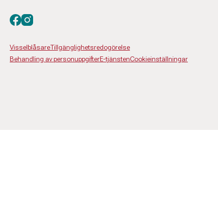
Besök oss på facebook
Besök oss på instagram
Visselblåsare
Tillgänglighetsredogörelse
Behandling av personuppgifter
E-tjänsten
Cookieinställningar