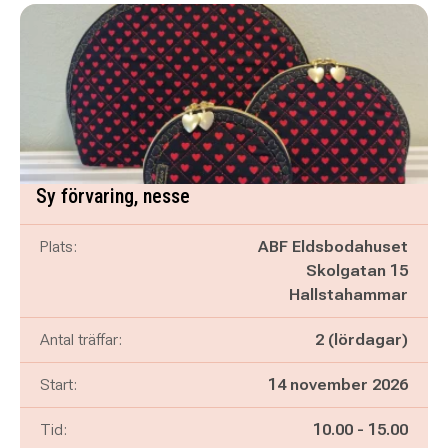
Sy förvaring, nesse
Plats:
ABF Eldsbodahuset
Skolgatan 15
Hallstahammar
Antal träffar:
2 (lördagar)
Start:
14 november 2026
Pågår mellan
och
Tid:
10.00
-
15.00