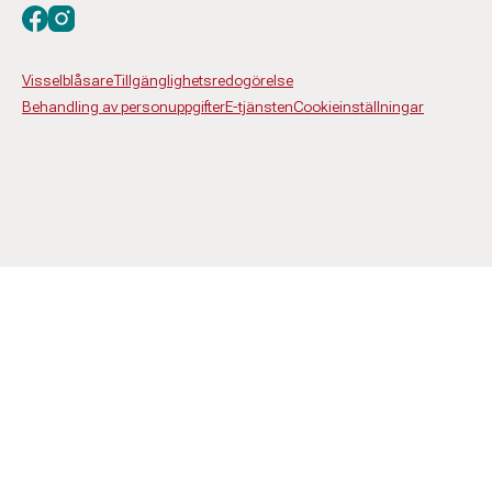
Besök oss på facebook
Besök oss på instagram
Visselblåsare
Tillgänglighetsredogörelse
Behandling av personuppgifter
E-tjänsten
Cookieinställningar