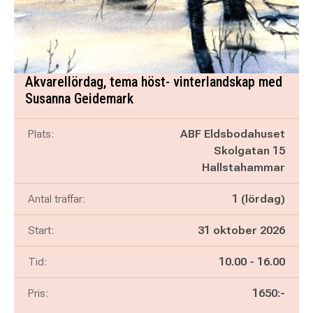
Akvarellördag, tema höst- vinterlandskap med
Susanna Geidemark
Plats:
ABF Eldsbodahuset
Skolgatan 15
Hallstahammar
Antal träffar:
1 (lördag)
Start:
31 oktober 2026
Pågår mellan
och
Tid:
10.00
-
16.00
Pris:
1650:-