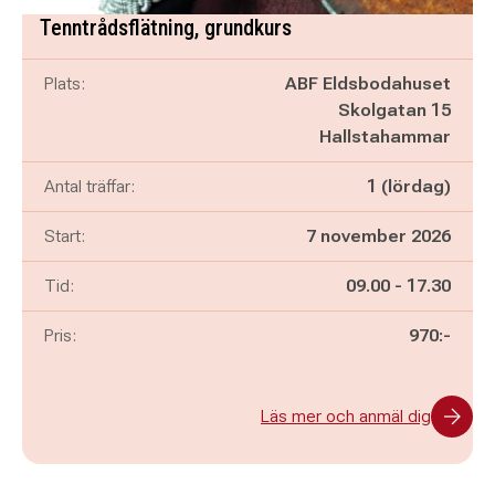
Tenntrådsflätning, grundkurs
Plats:
ABF Eldsbodahuset
Skolgatan 15
Hallstahammar
Antal träffar:
1 (lördag)
Start:
7 november 2026
Pågår mellan
och
Tid:
09.00
-
17.30
Pris:
970:-
Läs mer och anmäl dig