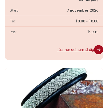
Start:
7 november 2026
Pågår mellan
och
Tid:
10.00
-
16.00
Pris:
1990:-
Läs mer och anmäl dig