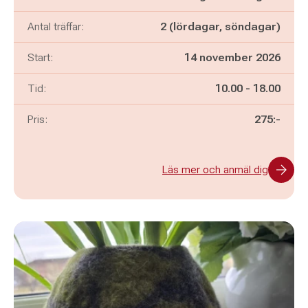
Antal träffar:
2 (lördagar, söndagar)
Start:
14 november 2026
Pågår mellan
och
Tid:
10.00
-
18.00
Pris:
275:-
Läs mer och anmäl dig