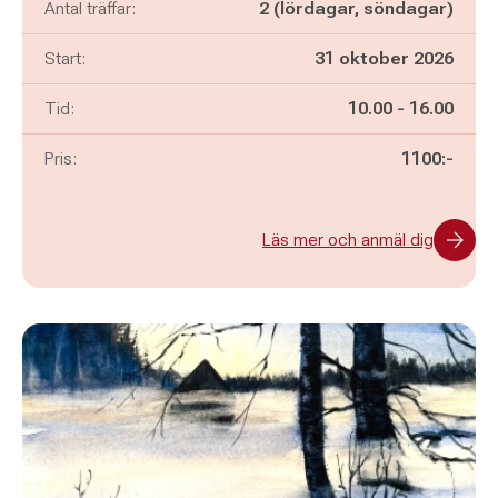
Antal träffar:
2 (lördagar, söndagar)
Start:
31 oktober 2026
Pågår mellan
och
Tid:
10.00
-
16.00
Pris:
1100:-
Läs mer och anmäl dig