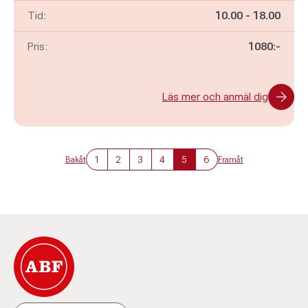
Pågår mellan
och
Tid:
10.00
-
18.00
Pris:
1080:-
Läs mer och anmäl dig
1
2
3
4
5
6
Bakåt
Framåt