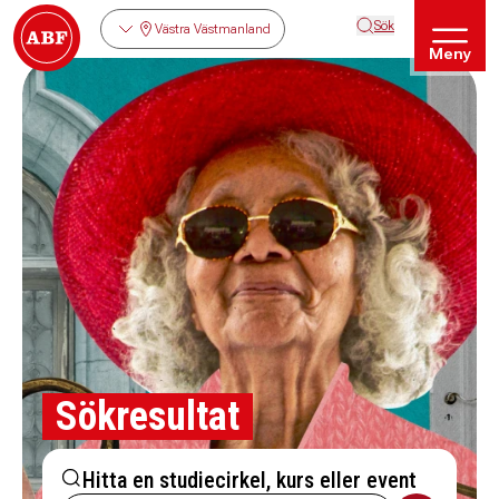
Sök
Västra Västmanland
Meny
Sökresultat
Hitta en studiecirkel, kurs eller event