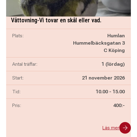
Våttovning-Vi tovar en skål eller vad.
Plats:
Humlan
Hummelbäcksgatan 3
C Köping
Antal träffar:
1 (lördag)
Start:
21 november 2026
Pågår mellan
och
Tid:
10.00
-
15.00
Pris:
400:-
Läs mer