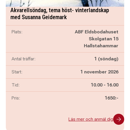
Akvarellsöndag, tema höst- vinterlandskap
med Susanna Geidemark
Plats:
ABF Eldsbodahuset
Skolgatan 15
Hallstahammar
Antal träffar:
1 (söndag)
Start:
1 november 2026
Pågår mellan
och
Tid:
10.00
-
16.00
Pris:
1650:-
Läs mer och anmäl dig