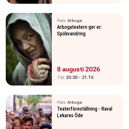
Plats:
Arboga
Arbogateatern ger er:
Spökvandring
Evenemanget är :
8 augusti 2026
Pågår mellan
och
Tid:
20.30
-
21.10
Plats:
Arboga
Teaterföreställning - Raval
Lekares Öde