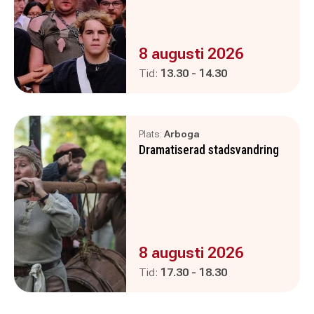
Evenemanget är :
8 augusti 2026
Pågår mellan
och
Tid:
13.30
-
14.30
Plats:
Arboga
Dramatiserad stadsvandring
Evenemanget är :
8 augusti 2026
Pågår mellan
och
Tid:
17.30
-
18.30