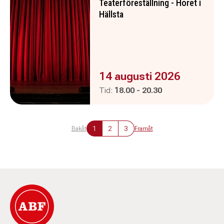
Teaterföreställning - Horet i
Hällsta
Evenemanget är :
14 augusti 2026
Pågår mellan
och
Tid:
18.00
-
20.30
1
2
3
Bakåt
Framåt