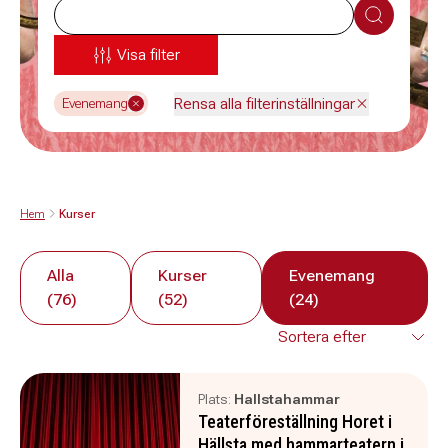
Sök
Visa filter
Rensa alla filterinställningar
Evenemang
Hem
Kurser
Alla
Kurser
Evenemang
(76)
(52)
(24)
Plats:
Hallstahammar
Teaterföreställning Horet i
Hällsta med hammarteatern i