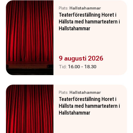
Plats:
Hallstahammar
Teaterföreställning Horet i
Hällsta med hammarteatern i
Hallstahammar
Evenemanget är :
9 augusti 2026
Pågår mellan
och
Tid:
16.00
-
18.30
Plats:
Hallstahammar
Teaterföreställning Horet i
Hällsta med hammarteatern i
Hallstahammar