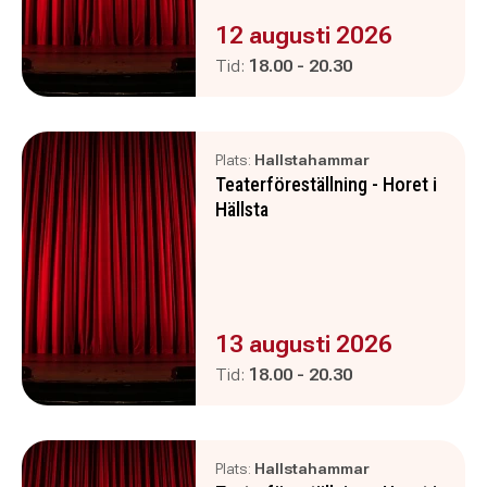
Evenemanget är :
12 augusti 2026
Pågår mellan
och
Tid:
18.00
-
20.30
Plats:
Hallstahammar
Teaterföreställning - Horet i
Hällsta
Evenemanget är :
13 augusti 2026
Pågår mellan
och
Tid:
18.00
-
20.30
Plats:
Hallstahammar