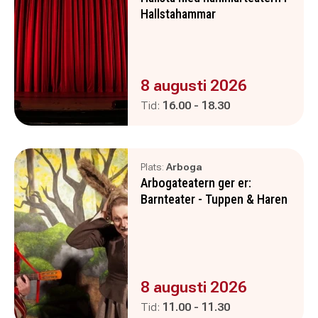
Hallstahammar
Evenemanget är :
8 augusti 2026
Pågår mellan
och
Tid:
16.00
-
18.30
Plats:
Arboga
Arbogateatern ger er:
Barnteater - Tuppen & Haren
Evenemanget är :
8 augusti 2026
Pågår mellan
och
Tid:
11.00
-
11.30