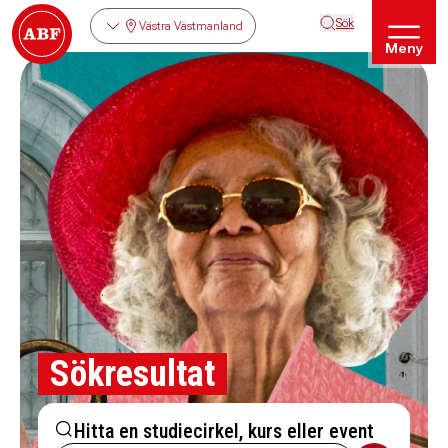
Sök
Västra Västmanland
Meny
Sökresultat
Hitta en studiecirkel, kurs eller event