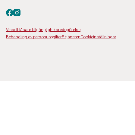
Besök oss på facebook
Besök oss på instagram
Visselblåsare
Tillgänglighetsredogörelse
Behandling av personuppgifter
E-tjänsten
Cookieinställningar