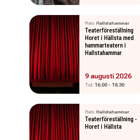
Plats:
Hallstahammar
Teaterföreställning
Horet i Hällsta med
hammarteatern i
Hallstahammar
Evenemanget är :
9 augusti 2026
Pågår mellan
och
Tid:
16.00
-
18.30
Plats:
Hallstahammar
Teaterföreställning -
Horet i Hällsta