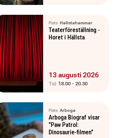
Plats:
Hallstahammar
Teaterföreställning -
Horet i Hällsta
Evenemanget är :
13 augusti 2026
Pågår mellan
och
Tid:
18.00
-
20.30
Plats:
Arboga
Arboga Biograf visar
"Paw Patrol:
Dinosaurie-filmen"