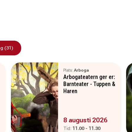
g (31)
Plats:
Arboga
Arbogateatern ger er:
Barnteater - Tuppen &
Haren
Evenemanget är :
8 augusti 2026
Pågår mellan
och
Tid:
11.00
-
11.30