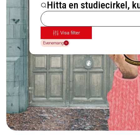
Hitta en studiecirkel, k
Visa filter
Evenemang