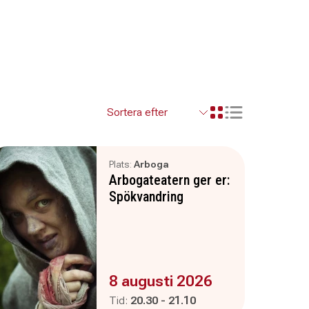
Visa resultaten so
Visa resultaten i ett r
Plats:
Arboga
Arbogateatern ger er:
Spökvandring
Evenemanget är :
8 augusti 2026
Pågår mellan
och
Tid:
20.30
-
21.10