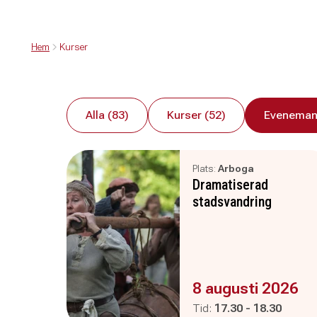
Hem
Kurser
Alla (83)
Kurser (52)
Eveneman
Plats:
Arboga
Dramatiserad
stadsvandring
Evenemanget är :
8 augusti 2026
Pågår mellan
och
Tid:
17.30
-
18.30