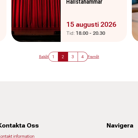
Hallstahammar
Evenemanget är :
15 augusti 2026
Pågår mellan
och
Tid:
18.00
-
20.30
1
2
3
4
Bakåt
Framåt
Kontakta Oss
Navigera
ontakt information