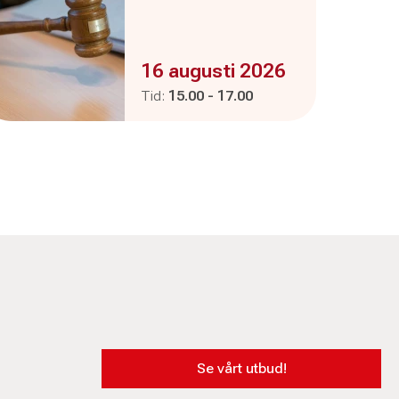
Evenemanget är :
16 augusti 2026
Pågår mellan
och
Tid:
15.00
-
17.00
Se vårt utbud!