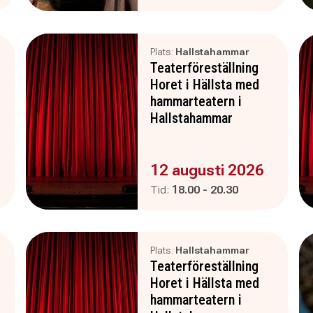
Plats:
Hallstahammar
Teaterföreställning
Horet i Hällsta med
hammarteatern i
Hallstahammar
Evenemanget är :
12 augusti 2026
Pågår mellan
och
Tid:
18.00
-
20.30
Plats:
Hallstahammar
Teaterföreställning
Horet i Hällsta med
hammarteatern i