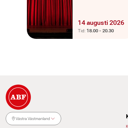
Evenemanget är :
14 augusti 2026
Pågår mellan
och
Tid:
18.00
-
20.30
Västra Västmanland
K