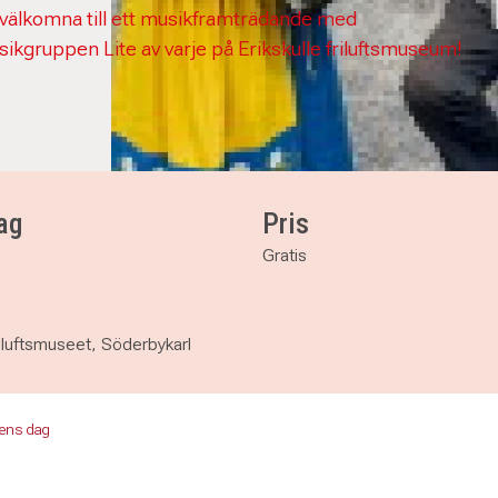
välkomna till ett musikframträdande med
sikgruppen Lite av varje på Erikskulle friluftsmuseum!
ag
Pris
Gratis
riluftsmuseet, Söderbykarl
tens dag