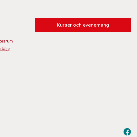
Kurser och evenemang
ötesrum
rtälje
Besök