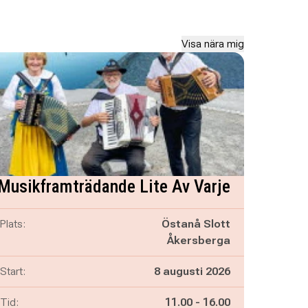
Visa nära mig
Musikframträdande Lite Av Varje
Plats:
Östanå Slott
Åkersberga
Start:
8 augusti 2026
Pågår mellan
och
Tid:
11.00
-
16.00