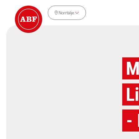
Norrtälje
M
L
-