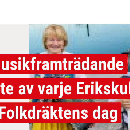
usikframträdande
ite av varje Eriksku
 Folkdräktens dag