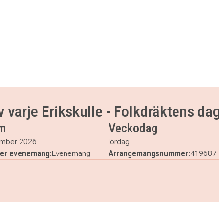
 varje Erikskulle - Folkdräktens da
m
Veckodag
ember 2026
lördag
ler evenemang:
Arrangemangsnummer:
Evenemang
419687