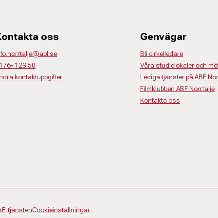
Kontakta oss
Genvägar
nfo.norrtalje@abf.se
Bli cirkelledare
176- 129 50
Våra studielokaler och m
ndra kontaktuppgifter
Lediga tjänster på ABF Nor
Filmklubben ABF Norrtälje
Kontakta oss
r
E-tjänsten
Cookieinställningar