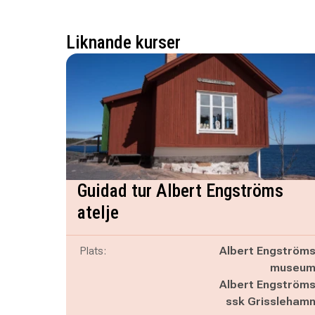
Liknande kurser
Guidad tur Albert Engströms
atelje
Plats:
Albert Engström
museu
Albert Engström
ssk Grissleham