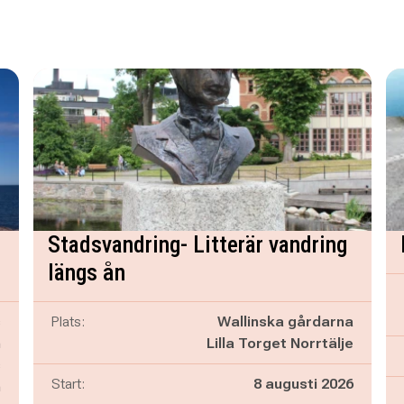
Stadsvandring- Litterär vandring
längs ån
s
Plats:
Wallinska gårdarna
m
Lilla Torget Norrtälje
s
Start:
8 augusti 2026
n