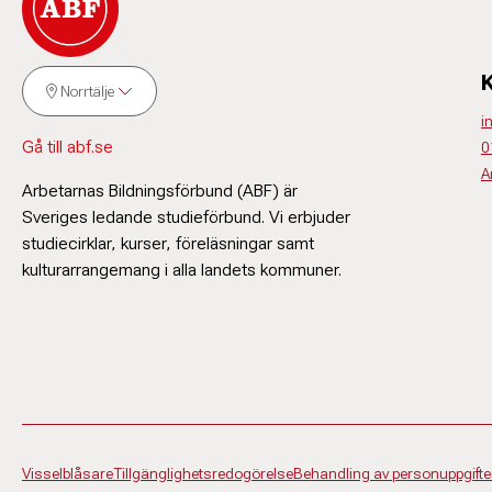
Norrtälje
i
Gå till abf.se
0
A
Arbetarnas Bildningsförbund (ABF) är
Sveriges ledande studieförbund. Vi erbjuder
studiecirklar, kurser, föreläsningar samt
kulturarrangemang i alla landets kommuner.
Visselblåsare
Tillgänglighetsredogörelse
Behandling av personuppgifte