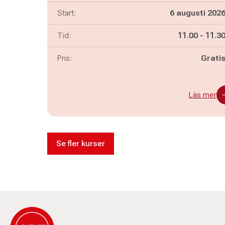
Start:
6 augusti 202
Pågår mella
och
Tid:
11.00
-
11.3
Pris:
Grati
Läs mer
Se fler kurser