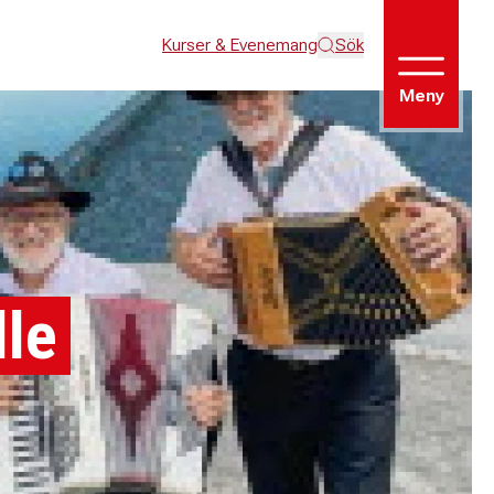
Kurser & Evenemang
Sök
Meny
lle