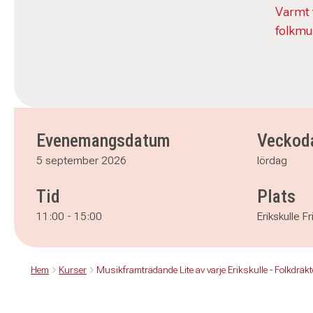
Varmt 
folkmu
Evenemangsdatum
Veckod
5 september 2026
lördag
Tid
Plats
11:00
-
15:00
Erikskulle F
Hem
Kurser
Musikframträdande Lite av varje Erikskulle - Folkdräk