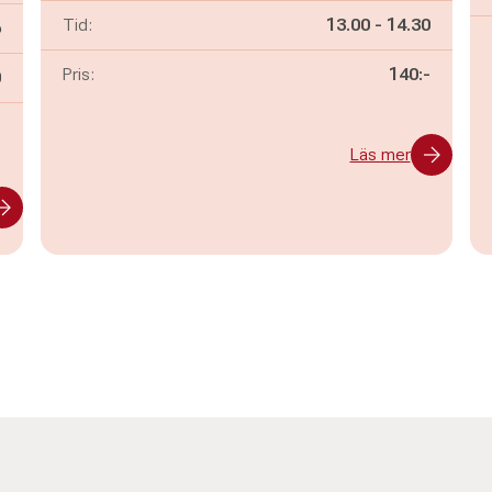
Pågår mellan
och
Tid:
13.00
-
14.30
6
Pris:
140:-
n
0
s
Läs mer