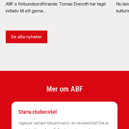
ABF:s förbundsordförande Tomas Eneroth har tagit
Nu lan
initiativ till ett geme…
kultur
Se alla nyheter
Mer om ABF
Starta studiecirkel
Upptäck världen tillsammans i en studiecirkel! Det är