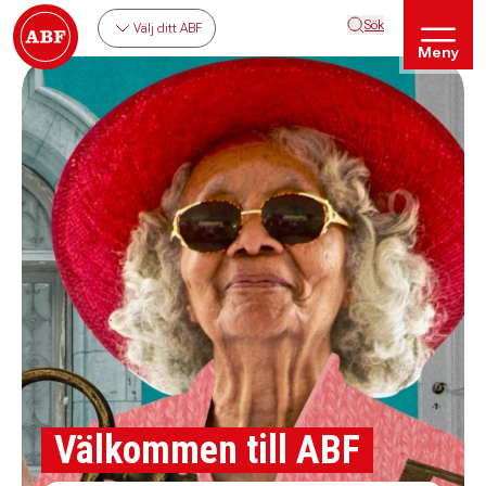
Sök
Välj ditt ABF
Meny
Välkommen till ABF