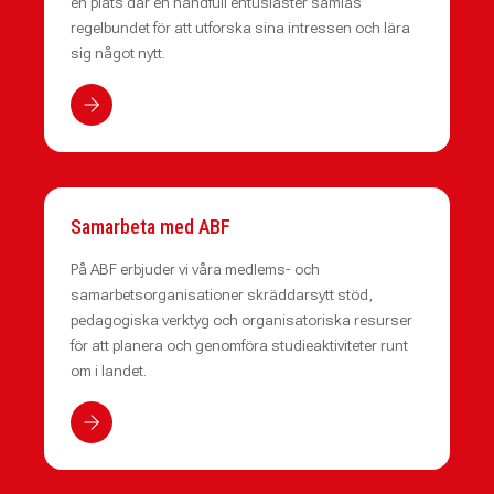
en plats där en handfull entusiaster samlas
regelbundet för att utforska sina intressen och lära
sig något nytt.
Samarbeta med ABF
På ABF erbjuder vi våra medlems- och
samarbetsorganisationer skräddarsytt stöd,
pedagogiska verktyg och organisatoriska resurser
för att planera och genomföra studieaktiviteter runt
om i landet.