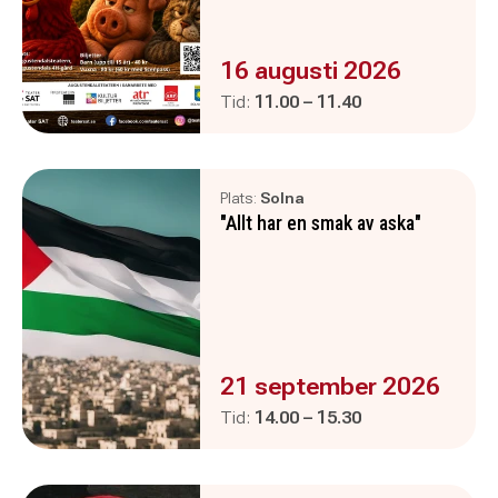
Evenemanget är :
16 augusti 2026
Pågår mellan
och
Tid:
11.00
–
11.40
Plats:
Solna
"Allt har en smak av aska"
Evenemanget är :
21 september 2026
Pågår mellan
och
Tid:
14.00
–
15.30