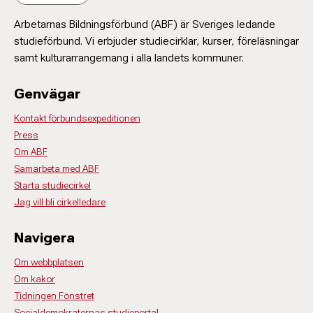
Arbetarnas Bildningsförbund (ABF) är Sveriges ledande
studieförbund. Vi erbjuder studiecirklar, kurser, föreläsningar
samt kulturarrangemang i alla landets kommuner.
Genvägar
Kontakt förbundsexpeditionen
Press
Om ABF
Samarbeta med ABF
Starta studiecirkel
Jag vill bli cirkelledare
Navigera
Om webbplatsen
Om kakor
Tidningen Fönstret
Socialdemokraternas studieportal