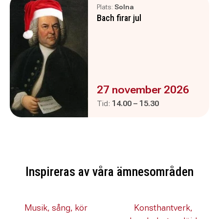
Plats:
Solna
Bach firar jul
Evenemanget är :
27 november 2026
Pågår mellan
och
Tid:
14.00
–
15.30
Inspireras av våra ämnesområden
Musik, sång, kör
Konsthantverk,