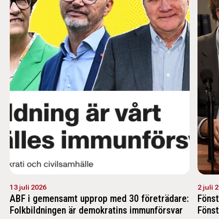
13 juli 2026
2 juli 
ABF i gemensamt upprop med 30 företrädare:
Fönst
Folkbildningen är demokratins immunförsvar
Fönst