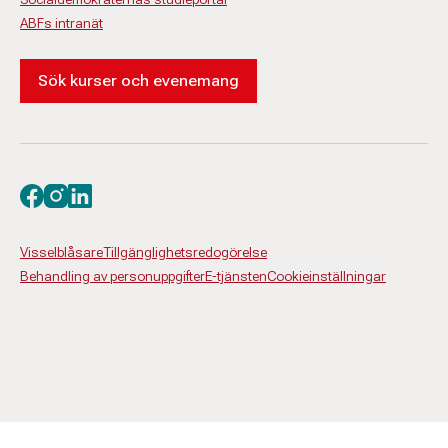
ABFs intranät
Sök kurser och evenemang
Besök oss på facebook
Besök oss på instagram
Besök oss på linkedin
Visselblåsare
Tillgänglighetsredogörelse
Behandling av personuppgifter
E-tjänsten
Cookieinställningar