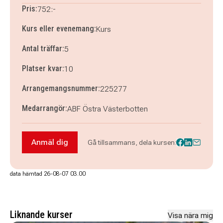
Pris:
752:-
Kurs eller evenemang:
Kurs
Antal träffar:
5
Platser kvar:
10
Arrangemangsnummer:
225277
Medarrangör:
ABF Östra Västerbotten
Anmäl dig
Gå tillsammans, dela kursen:
Anmäl dig till Skrivarkurs med Ingela Wall
data hämtad 26-08-07 03.00
Liknande kurser
Visa nära mig