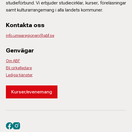
studieförbund. Vi erbjuder studiecirklar, kurser, föreläsningar
samt kulturarrangemang i alla landets kommuner.
Kontakta oss
info.umearegionen@abf.se
Genvägar
Om ABF
Bli cirkelledare
Lediga tjänster
Kurser/evenemang
Besök oss på facebook
Besök oss på instagram