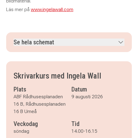
bildmaterial.
Läs mer på
www.ingelawall.com
Se hela schemat
söndag 9 augusti 2026
klockan 14.00–16.15
söndag 16 augusti 2026
klockan 14.00–16.15
söndag 23 augusti 2026
klockan 14.00–16.15
Skrivarkurs med Ingela Wall
söndag 30 augusti 2026
klockan 14.00–16.15
söndag 6 september 2026
klockan 14.00–16.15
Plats
Datum
ABF Rådhusesplanaden
9 augusti 2026
16 B, Rådhusesplanaden
16 B Umeå
Veckodag
Tid
söndag
14.00-16.15