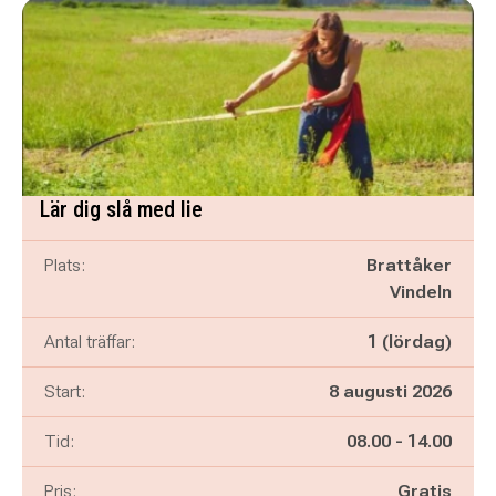
Lär dig slå med lie
Plats:
Brattåker
Vindeln
Antal träffar:
1 (lördag)
Start:
8 augusti 2026
Pågår mellan
och
Tid:
08.00
-
14.00
Pris:
Gratis