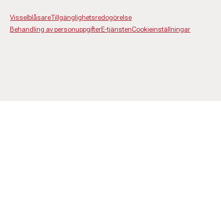
Visselblåsare
Tillgänglighetsredogörelse
Behandling av personuppgifter
E-tjänsten
Cookieinställningar