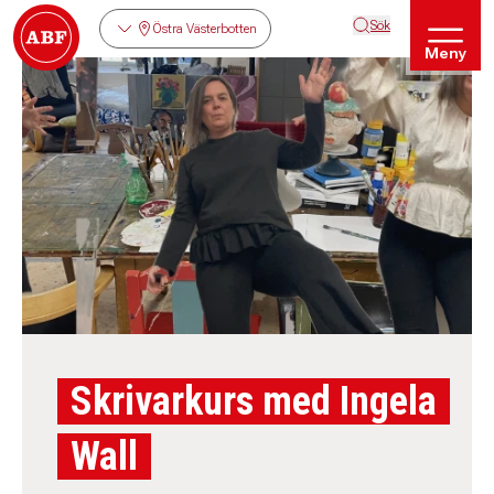
Sök
Östra Västerbotten
Meny
Skrivarkurs med Ingela
Wall