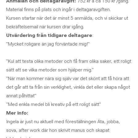
Anmälan och deltagaravgift:
752 kr á ca 150 kr /gång.
Material finns på plats och ingår i deltagaravgiften.
Kursen startar när det är minst 5 anmälda, och vi skickar ut
bekräftelsemail när kursen drar igång.
Utvärdering från tidigare deltagare
:
"Mycket roligare än jag förväntade mig!"
"Kul att testa olika metoder och få fram olika saker, ett roligt
sätt att se vilka metoder som hjälper mig."
"När man kommer nära sig själv var det skönt att få höra att
det går att ta från sin verklighet, vinkla det eller skapa något
annat påhittat"
"Med enkla medel bli kreativ på ett roligt sätt"
Mer info:
Ingela är just nu aktuell med föreställningen
Äta, jobba,
sova, after work
där hon skrivit manus och skapat