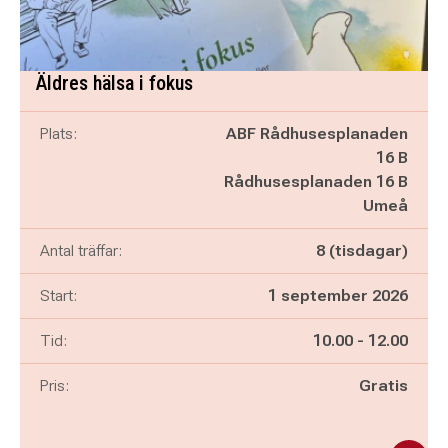
Äldres hälsa i fokus
Plats:
ABF Rådhusesplanaden
16 B
Rådhusesplanaden 16 B
Umeå
Antal träffar:
8 (tisdagar)
Start:
1 september 2026
Pågår mellan
och
Tid:
10.00
-
12.00
Pris:
Gratis