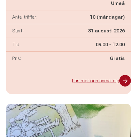
Umeå
Antal träffar:
10 (måndagar)
Start:
31 augusti 2026
Pågår mellan
och
Tid:
09.00
-
12.00
Pris:
Gratis
Läs mer och anmäl dig