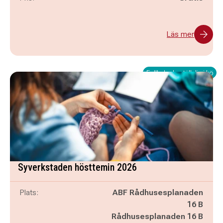
Läs mer
Fullbokad - ställ dig i kö
Syverkstaden hösttemin 2026
Plats:
ABF Rådhusesplanaden
16 B
Rådhusesplanaden 16 B