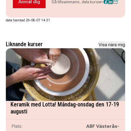
Anmäl dig
Gå tillsammans, dela kursen:
Anmäl dig till Nätverket arbetsmarknad
data hämtad 26-08-07 14.31
Liknande kurser
Visa nära mig
Keramik med Lotta! Måndag-onsdag den 17-19
augusti
Plats:
ABF Västerås-