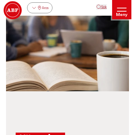
Sök
Aros
Meny