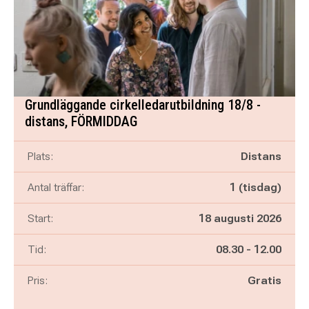
Grundläggande cirkelledarutbildning 18/8 -
distans, FÖRMIDDAG
Plats:
Distans
Antal träffar:
1 (tisdag)
Start:
18 augusti 2026
Pågår mellan
och
Tid:
08.30
-
12.00
Pris:
Gratis