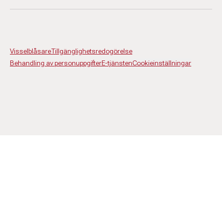
Visselblåsare
Tillgänglighetsredogörelse
Behandling av personuppgifter
E-tjänsten
Cookieinställningar