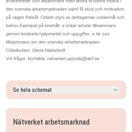
erfarenheter och tillsammans med andra få bättre inblick i
den svenska arbetsmarknaden samt få stöd och motivation
på vägen framåt. Cirkeln styrs av deltagarnas önskemål och
behov. Exempel på innehåll: vi söker arbete tillsammans
genom konkreta hjälpmedel och uppgifter, vi lär oss
tillsammans om den svenska arbetsmarknaden.
Cirkelledare: Olena Markstedt
Vid frågor, kontakta: natverket.uppsala@abf.se
Se hela schemat
onsdag 2 september 2026
klockan 15.00–17.00
onsdag 9 september 2026
klockan 15.00–17.00
onsdag 16 september 2026
klockan 15.00–17.00
Nätverket arbetsmarknad
onsdag 23 september 2026
klockan 15.00–17.00