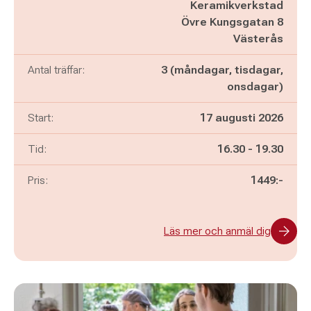
Keramikverkstad
Övre Kungsgatan 8
Västerås
Antal träffar:
3 (måndagar, tisdagar,
onsdagar)
Start:
17 augusti 2026
Pågår mellan
och
Tid:
16.30
-
19.30
Pris:
1449:-
Läs mer och anmäl dig