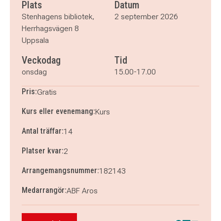
onsdag 30 september 2026
klockan 15.00–17.00
Plats
Datum
onsdag 7 oktober 2026
klockan 15.00–17.00
Stenhagens bibliotek,
2 september 2026
onsdag 14 oktober 2026
klockan 15.00–17.00
Herrhagsvägen 8
onsdag 21 oktober 2026
klockan 15.00–17.00
Uppsala
onsdag 28 oktober 2026
klockan 15.00–17.00
Veckodag
Tid
onsdag
15.00-17.00
Pris:
Gratis
Kurs eller evenemang:
Kurs
Antal träffar:
14
Platser kvar:
2
Arrangemangsnummer:
182143
Medarrangör:
ABF Aros