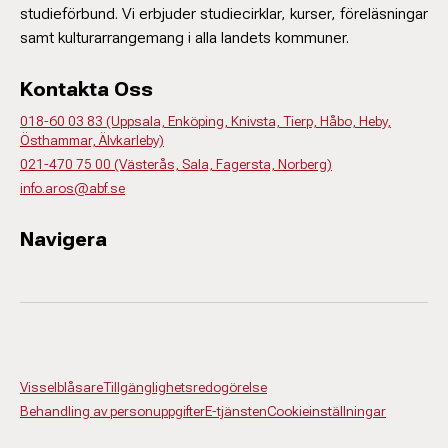
studieförbund. Vi erbjuder studiecirklar, kurser, föreläsningar
samt kulturarrangemang i alla landets kommuner.
Kontakta Oss
018-60 03 83 (Uppsala, Enköping, Knivsta, Tierp, Håbo, Heby,
Östhammar, Älvkarleby)
021-470 75 00 (Västerås, Sala, Fagersta, Norberg)
info.aros@abf.se
Navigera
Visselblåsare
Tillgänglighetsredogörelse
Behandling av personuppgifter
E-tjänsten
Cookieinställningar