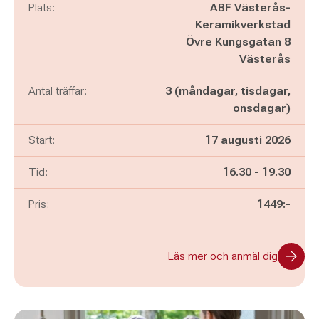
Plats:
ABF Västerås-
Keramikverkstad
Övre Kungsgatan 8
Västerås
Antal träffar:
3 (måndagar, tisdagar,
onsdagar)
Start:
17 augusti 2026
Pågår mellan
och
Tid:
16.30
-
19.30
Pris:
1449:-
Läs mer och anmäl dig