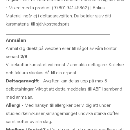
- Mixed media product (9780194145862) | Bokus
Material ingår ej i deltagaravgiften. Du betalar själv ditt
kursmaterial till självkostnadspris.
_____________________________________________
Anmälan
Anmäl dig direkt på webben eller till något av våra kontor
senast
2/9
Vi bekräftar kursstart vid minst 7 anmälda deltagare. Kallelse
och faktura skickas då till din e-post.
Deltagaravgift -
Avgiften kan delas upp på max 3
delbetalningar. Viktigt att detta meddelas till ABF i samband
med anmälan.
Allergi -
Med hänsyn till allergiker ber vi dig att under
studiecirkeln/kursen/arrangemanget undvika starka dofter
samt nötter av alla slag.
Medlem i facket? -
Vet du om att du som är medlem i ett