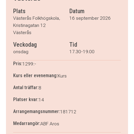
onsdag 21 oktober 2026
klockan 17.30–19.00
Plats
Datum
onsdag 4 november 2026
klockan 17.30–19.00
Västerås Folkhögskola,
16 september 2026
onsdag 11 november 2026
klockan 17.30–19.00
Kristinagatan 12
Västerås
Veckodag
Tid
onsdag
17.30-19.00
Pris:
1299:-
Kurs eller evenemang:
Kurs
Antal träffar:
8
Platser kvar:
14
Arrangemangsnummer:
181712
Medarrangör:
ABF Aros