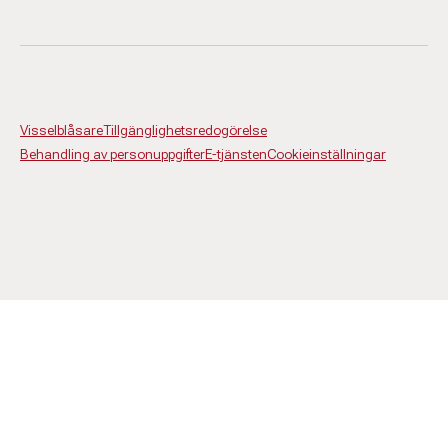
Visselblåsare
Tillgänglighetsredogörelse
Behandling av personuppgifter
E-tjänsten
Cookieinställningar