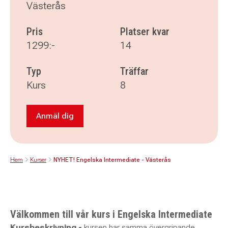
Västerås
Pris
Platser kvar
1299:-
14
Typ
Träffar
Kurs
8
Anmäl dig
Anmäl dig till NYHET! Engelska Intermediate -
Hem
Kurser
NYHET! Engelska Intermediate - Västerås
Välkommen till vår kurs i Engelska Intermediate
Kursbeskrivning -
kursen har samma övergripande