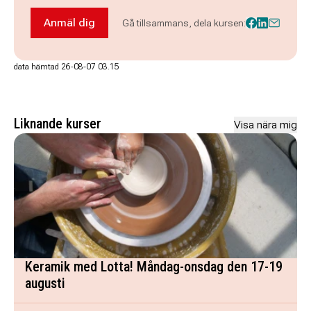
Anmäl dig
Gå tillsammans, dela kursen:
Anmäl dig till NYHET! Engelska Intermediate - 
data hämtad 26-08-07 03.15
Liknande kurser
Visa nära mig
Keramik med Lotta! Måndag-onsdag den 17-19
augusti