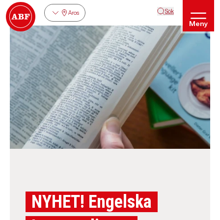
Sök
Aros
Meny
NYHET! Engelska