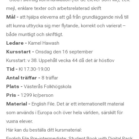
mejl, enklare texter och arbetsrelaterad skrift
Mål -
att hjälpa eleverna att gå från grundläggande nivå till
att kunna uttrycka sig mer flytande, korrekt och varierat –
både muntligt och skriftligt.
Ledare -
Kamel Hawash
Kursstart -
Onsdag den 16 september
Kursstart: v 38. Uppehåll vecka 44 då det är höstlov
Tid -
Kl 17.30-19.00
Antal träffar -
8 träffar
Plats -
Västerås Folkhögskola
Pris -
1299 kr/person
Material -
English File. Det är ett internationellt material
som används i Europa och över hela världen, särskilt för
vuxna elever.
Här kan du beställa ditt kursmaterial:
English File Pre-intermediate: Student Book with Digital Pack