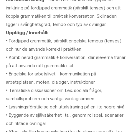
inriktning på fördjupad grammatik (särskilt tenses) och att
koppla grammatiken till praktisk konversation. Skillnaden
ligger i svårighetsgrad, tempo och typ av övningar.
Upplägg / innehåll:
• Fördjupad grammatik, särskilt engelska tempus (tenses)
och hur de används korrekt i praktiken
• Kombinerad grammatik + konversation, där eleverna tränar
på att använda rätt grammatik i tal
• Engelska för arbetslivet – kommunikation på
arbetsplatsen, möten, dialoger, instruktioner
• Tematiska diskussioner om t.ex. sociala frågor,
samhällsproblem och vanliga vardagsämnen
• Lyssningsförståelse och uttalsträning på en lite högre nivå
• Byggande av självsäkerhet i tal, genom rollspel, scenarier
och riktade övningar
• Stöd i skriftlig kommunikation (för de elever som vill), t.ex.