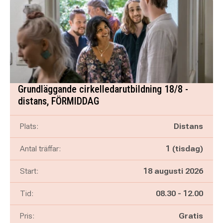
Grundläggande cirkelledarutbildning 18/8 -
distans, FÖRMIDDAG
Plats:
Distans
Antal träffar:
1 (tisdag)
Start:
18 augusti 2026
Pågår mellan
och
Tid:
08.30
-
12.00
Pris:
Gratis