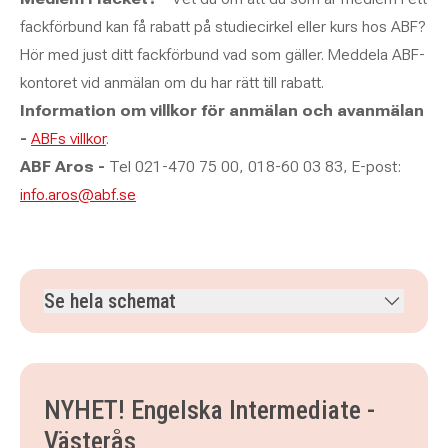
fackförbund kan få rabatt på studiecirkel eller kurs hos ABF?
Hör med just ditt fackförbund vad som gäller. Meddela ABF-
kontoret vid anmälan om du har rätt till rabatt.
Information om villkor för anmälan och avanmälan
-
ABFs villkor
.
ABF Aros -
Tel 021-470 75 00, 018-60 03 83, E-post:
info.aros@abf.se
Se hela schemat
onsdag 16 september 2026
klockan 17.30–19.00
onsdag 23 september 2026
klockan 17.30–19.00
onsdag 30 september 2026
klockan 17.30–19.00
NYHET! Engelska Intermediate -
onsdag 7 oktober 2026
klockan 17.30–19.00
Västerås
onsdag 14 oktober 2026
klockan 17.30–19.00