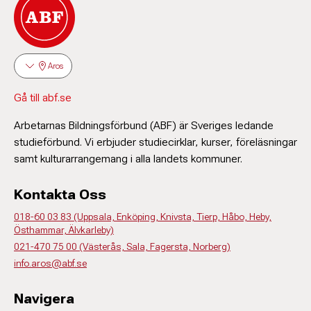
Aros
Gå till abf.se
Arbetarnas Bildningsförbund (ABF) är Sveriges ledande
studieförbund. Vi erbjuder studiecirklar, kurser, föreläsningar
samt kulturarrangemang i alla landets kommuner.
Kontakta Oss
018-60 03 83 (Uppsala, Enköping, Knivsta, Tierp, Håbo, Heby,
Östhammar, Älvkarleby)
021-470 75 00 (Västerås, Sala, Fagersta, Norberg)
info.aros@abf.se
Navigera