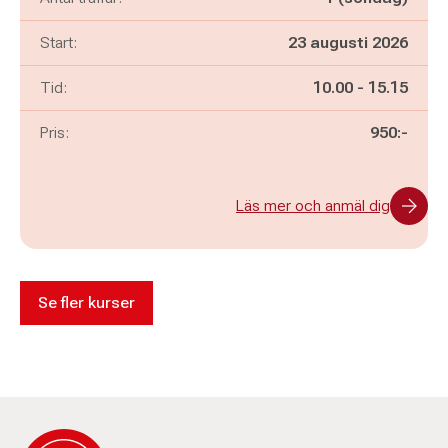
Start:
23 augusti 2026
Pågår mellan
och
Tid:
10.00
-
15.15
Pris:
950:-
Läs mer och anmäl dig
Se fler kurser