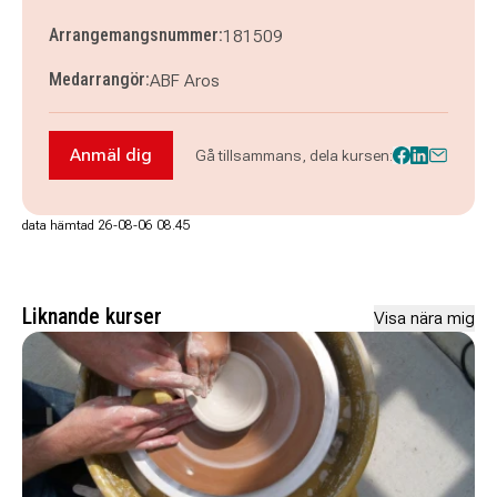
Arrangemangsnummer:
181509
Medarrangör:
ABF Aros
Anmäl dig
Gå tillsammans, dela kursen:
Anmäl dig till Engelska 1 nybörjare HT 2026 - V
data hämtad 26-08-06 08.45
Liknande kurser
Visa nära mig