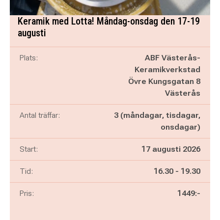
Keramik med Lotta! Måndag-onsdag den 17-19
augusti
Plats:
ABF Västerås-
Keramikverkstad
Övre Kungsgatan 8
Västerås
Antal träffar:
3 (måndagar, tisdagar,
onsdagar)
Start:
17 augusti 2026
Pågår mellan
och
Tid:
16.30
-
19.30
Pris:
1449:-