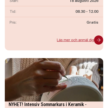
Start:
18 augusti 2026
Pågår mellan
och
Tid:
08.30
-
12.00
Pris:
Gratis
Läs mer och anmäl dig
NYHET! Intensiv Sommarkurs i Keramik -