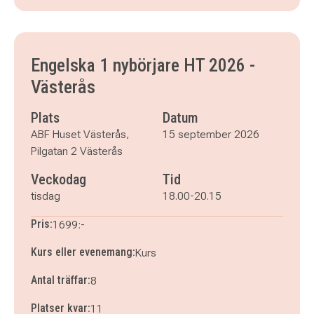
tisdag 15 september 2026
klockan 18.00–20.15
tisdag 22 september 2026
klockan 18.00–20.15
tisdag 29 september 2026
klockan 18.00–20.15
Engelska 1 nybörjare HT 2026 -
tisdag 6 oktober 2026
klockan 18.00–20.15
Västerås
tisdag 13 oktober 2026
klockan 18.00–20.15
tisdag 20 oktober 2026
klockan 18.00–20.15
Plats
Datum
tisdag 3 november 2026
klockan 18.00–20.15
ABF Huset Västerås,
15 september 2026
tisdag 10 november 2026
klockan 18.00–20.15
Pilgatan 2 Västerås
Veckodag
Tid
tisdag
18.00-20.15
Pris:
1699:-
Kurs eller evenemang:
Kurs
Antal träffar:
8
Platser kvar:
11