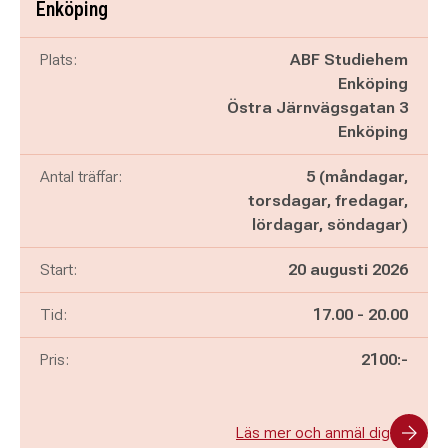
Enköping
Plats:
ABF Studiehem
Enköping
Östra Järnvägsgatan 3
Enköping
Antal träffar:
5 (måndagar,
torsdagar, fredagar,
lördagar, söndagar)
Start:
20 augusti 2026
Pågår mellan
och
Tid:
17.00
-
20.00
Pris:
2100:-
Läs mer och anmäl dig