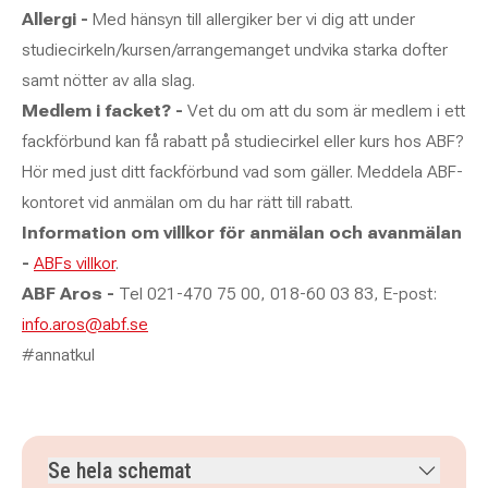
Allergi -
Med hänsyn till allergiker ber vi dig att under
studiecirkeln/kursen/arrangemanget undvika starka dofter
samt nötter av alla slag.
Medlem i facket? -
Vet du om att du som är medlem i ett
fackförbund kan få rabatt på studiecirkel eller kurs hos ABF?
Hör med just ditt fackförbund vad som gäller. Meddela ABF-
kontoret vid anmälan om du har rätt till rabatt.
Information om villkor för anmälan och avanmälan
-
ABFs villkor
.
ABF Aros -
Tel 021-470 75 00, 018-60 03 83, E-post:
info.aros@abf.se
#annatkul
Se hela schemat