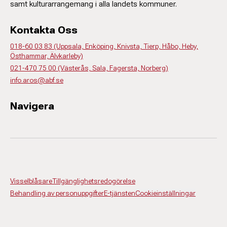
samt kulturarrangemang i alla landets kommuner.
Kontakta Oss
018-60 03 83 (Uppsala, Enköping, Knivsta, Tierp, Håbo, Heby,
Östhammar, Älvkarleby)
021-470 75 00 (Västerås, Sala, Fagersta, Norberg)
info.aros@abf.se
Navigera
Visselblåsare
Tillgänglighetsredogörelse
Behandling av personuppgifter
E-tjänsten
Cookieinställningar