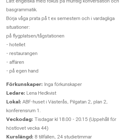
Lätt engelska med fokus på muntlig konversation och
basgrammatik.
Börja våga prata på t ex semestern och i vardagliga
situationer:
på flygplatsen/tågstationen
- hotellet
- restaurangen
- affären
- på egen hand
Förkunskaper:
Inga förkunskaper
Ledare:
Lena Hedkvist
Lokal:
ABF-huset i Västerås, Pilgatan 2, plan 2,
konferensrum 1.
Veckodag:
Tisdagar kl 18.00 - 20.15 (Uppehåll för
höstlovet vecka 44)
Kurslängd:
8 tillfällen, 24 studietimmar