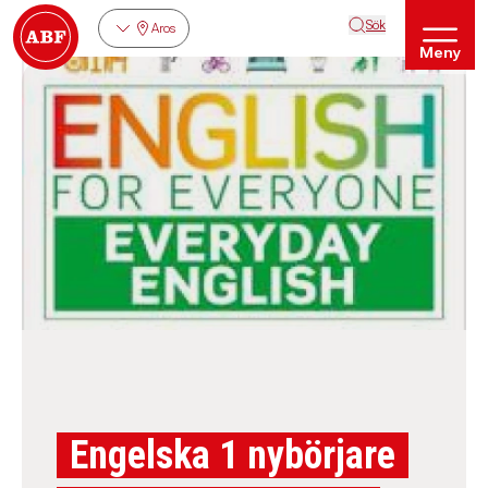
Sök
Aros
Meny
Engelska 1 nybörjare