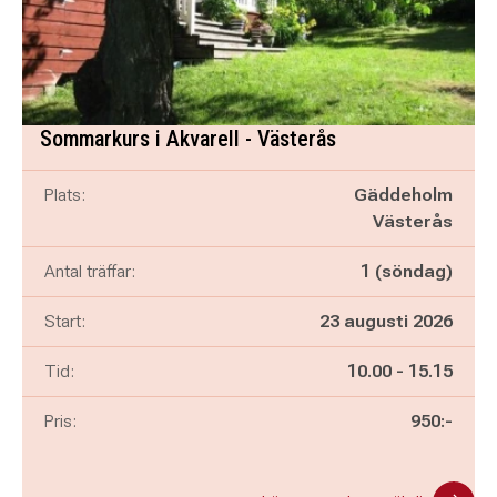
Sommarkurs i Akvarell - Västerås
Plats:
Gäddeholm
Västerås
Antal träffar:
1 (söndag)
Start:
23 augusti 2026
Pågår mellan
och
Tid:
10.00
-
15.15
Pris:
950:-