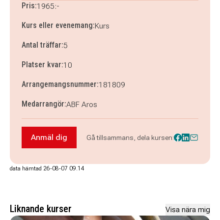
Pris:
1965:-
Kurs eller evenemang:
Kurs
Antal träffar:
5
Platser kvar:
10
Arrangemangsnummer:
181809
Medarrangör:
ABF Aros
Anmäl dig
Gå tillsammans, dela kursen:
Anmäl dig till Fingerspel (Fingerpicking) på gita
data hämtad 26-08-07 09.14
Liknande kurser
Visa nära mig