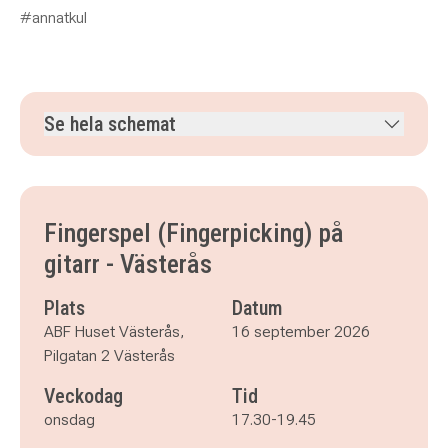
#annatkul
Se hela schemat
onsdag 16 september 2026
klockan 17.30–19.45
onsdag 23 september 2026
klockan 17.30–19.45
onsdag 30 september 2026
klockan 17.30–19.45
Fingerspel (Fingerpicking) på
onsdag 7 oktober 2026
klockan 17.30–19.45
gitarr - Västerås
onsdag 21 oktober 2026
klockan 17.30–19.45
Plats
Datum
ABF Huset Västerås,
16 september 2026
Pilgatan 2 Västerås
Veckodag
Tid
onsdag
17.30-19.45