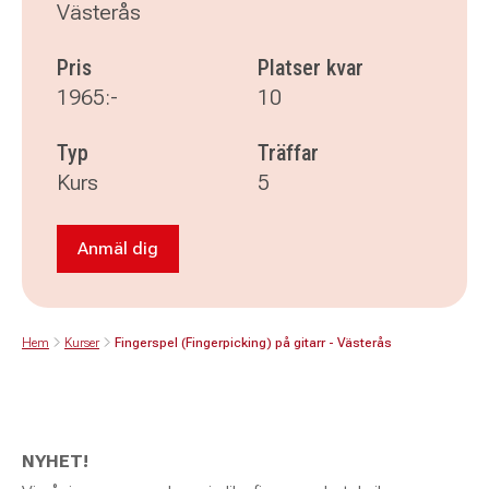
Västerås
Pris
Platser kvar
1965:-
10
Typ
Träffar
Kurs
5
Anmäl dig
Anmäl dig till Fingerspel (Fingerpicking) på git
Hem
Kurser
Fingerspel (Fingerpicking) på gitarr - Västerås
NYHET!