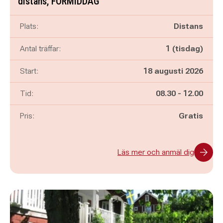
distans, FÖRMIDDAG
Plats:
Distans
Antal träffar:
1 (tisdag)
Start:
18 augusti 2026
Pågår mellan
och
Tid:
08.30
-
12.00
Pris:
Gratis
Läs mer och anmäl dig