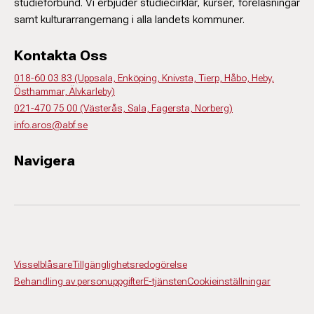
studieförbund. Vi erbjuder studiecirklar, kurser, föreläsningar
samt kulturarrangemang i alla landets kommuner.
Kontakta Oss
018-60 03 83 (Uppsala, Enköping, Knivsta, Tierp, Håbo, Heby,
Östhammar, Älvkarleby)
021-470 75 00 (Västerås, Sala, Fagersta, Norberg)
info.aros@abf.se
Navigera
Visselblåsare
Tillgänglighetsredogörelse
Behandling av personuppgifter
E-tjänsten
Cookieinställningar