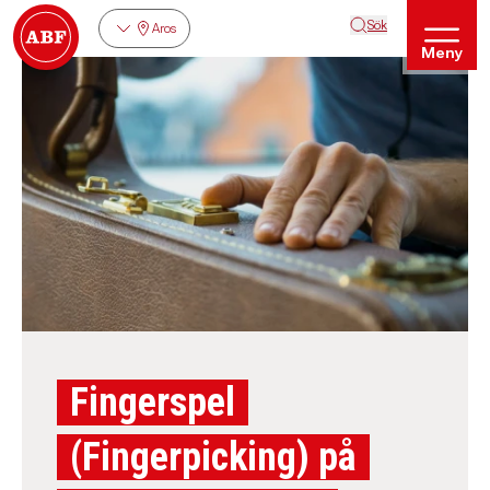
Sök
Aros
Meny
Fingerspel
(Fingerpicking) på