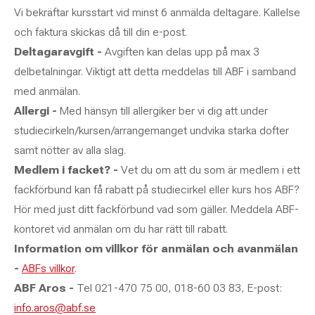
Vi bekräftar kursstart vid minst 6 anmälda deltagare. Kallelse
och faktura skickas då till din e-post.
Deltagaravgift -
Avgiften kan delas upp på max 3
delbetalningar. Viktigt att detta meddelas till ABF i samband
med anmälan.
Allergi -
Med hänsyn till allergiker ber vi dig att under
studiecirkeln/kursen/arrangemanget undvika starka dofter
samt nötter av alla slag.
Medlem i facket? -
Vet du om att du som är medlem i ett
fackförbund kan få rabatt på studiecirkel eller kurs hos ABF?
Hör med just ditt fackförbund vad som gäller. Meddela ABF-
kontoret vid anmälan om du har rätt till rabatt.
Information om villkor för anmälan och avanmälan
-
ABFs villkor
.
ABF Aros -
Tel 021-470 75 00, 018-60 03 83, E-post:
info.aros@abf.se