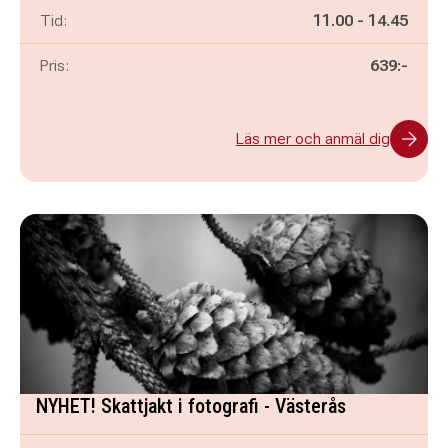
Pågår mellan
och
Tid:
11.00
-
14.45
Pris:
639:-
Läs mer och anmäl dig
NYHET! Skattjakt i fotografi - Västerås