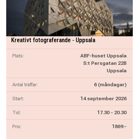
Kreativt fotograferande - Uppsala
Plats:
ABF-huset Uppsala
S:t Persgatan 22B
Uppsala
Antal träffar:
6 (måndagar)
Start:
14 september 2026
Pågår mellan
och
Tid:
17.30
-
20.30
Pris:
1869:-