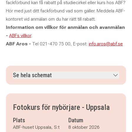
fackförbund kan få rabatt på studiecirkel eller kurs hos ABF?
Hör med just ditt fackförbund vad som gäller. Meddela ABF-
kontoret vid anmälan om du har rätt till rabatt.
Information om villkor för anmälan och avanmälan
-
ABFs villkor
.
ABF Aros -
Tel 021-470 75 00, E-post:
info.aros@abf.se
Se hela schemat
torsdag 8 oktober 2026
klockan 18.00–19.30
torsdag 15 oktober 2026
klockan 18.00–19.30
torsdag 22 oktober 2026
klockan 18.00–19.30
Fotokurs för nybörjare - Uppsala
torsdag 5 november 2026
klockan 18.00–19.30
torsdag 12 november 2026
klockan 18.00–19.30
Plats
Datum
torsdag 19 november 2026
klockan 18.00–19.30
ABF-huset Uppsala, S:t
8 oktober 2026