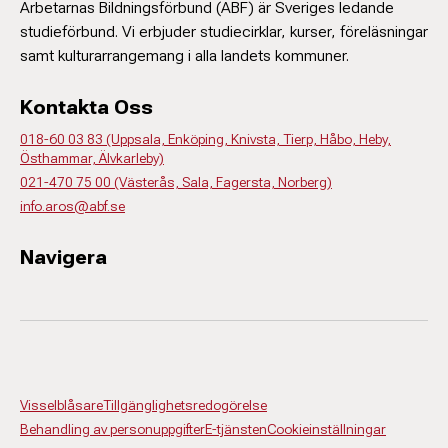
Arbetarnas Bildningsförbund (ABF) är Sveriges ledande
studieförbund. Vi erbjuder studiecirklar, kurser, föreläsningar
samt kulturarrangemang i alla landets kommuner.
Kontakta Oss
018-60 03 83 (Uppsala, Enköping, Knivsta, Tierp, Håbo, Heby,
Östhammar, Älvkarleby)
021-470 75 00 (Västerås, Sala, Fagersta, Norberg)
info.aros@abf.se
Navigera
Visselblåsare
Tillgänglighetsredogörelse
Behandling av personuppgifter
E-tjänsten
Cookieinställningar