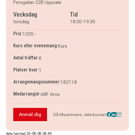
Persgatan 22B Uppsala
Veckodag
Tid
torsdag
18.00-19.30
Pris:
1335:-
Kurs eller evenemang:
Kurs
Antal träffar:
6
Platser kvar:
1
Arrangemangsnummer:
182118
Medarrangör:
ABF Aros
Anmäl dig
Gå tillsammans, dela kursen:
Anmäl dig till Fotokurs för nybörjare - Uppsala
data hämtad 26-08-08 08.45