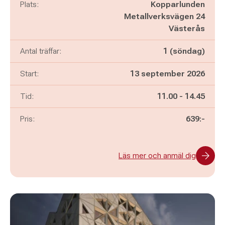
Plats:
Kopparlunden
Metallverksvägen 24
Västerås
Antal träffar:
1 (söndag)
Start:
13 september 2026
Pågår mellan
och
Tid:
11.00
-
14.45
Pris:
639:-
Läs mer och anmäl dig