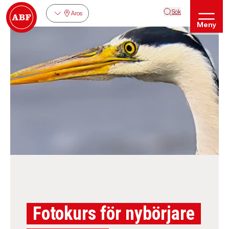
Sök
Aros
Meny
Fotokurs för nybörjare