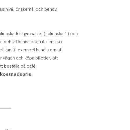
ess nivå, önskemål och behov.
lienska för gymnasiet (Italienska 1) och
 och vill kunna prata italienska i
Det kan till exempel handla om att
r vägen och köpa biljetter, att
t beställa på café.
lvkostnadspris.
______