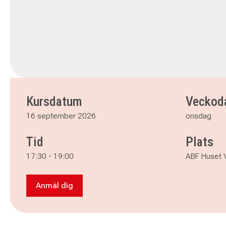
Kursdatum
Veckod
16 september 2026
onsdag
Tid
Plats
17:30
-
19:00
ABF Huset V
Anmäl dig
Anmäl dig till Italienska termin 2 - Västerås