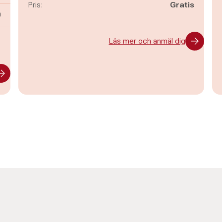
Pris:
Gratis
n
0
-
Läs mer och anmäl dig