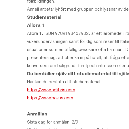
folkbildningen.
Anneli arbetar lyhört med gruppen och lyssnar av d
Studiematerial
Allora 1
Allora 1, ISBN 9789198457902, är ett läromedel i ita
vuxenundervisningen samt för dig som reser till Italien
situationer som en tillfällig besökare ofta hamnar i. 
presentera sig, att checka in på hotell, att fråga efte
konversera om bakgrund, familj och intressen eller at
Du beställer själv ditt studiematerial till sjä
Här kan du beställa ditt studiematerial:
https://www.adlibris.com
https://www.bokus.com
__________________________________________________
Anmälan
Sista dag för anmälan: 2/9