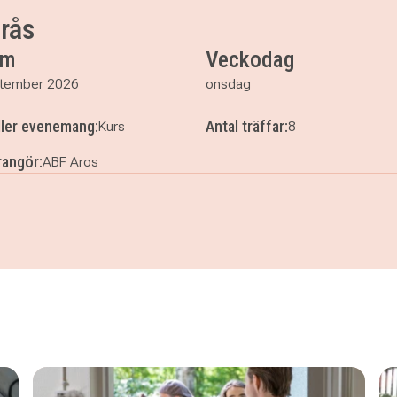
00
erås
um
Veckodag
tember 2026
onsdag
ller evenemang:
Antal träffar:
Kurs
8
angör:
ABF Aros
sterås