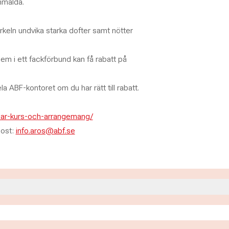
nmälda.
cirkeln undvika starka dofter samt nötter
m i ett fackförbund kan få rabatt på
 ABF-kontoret om du har rätt till rabatt.
rklar-kurs-och-arrangemang/
post:
info.aros@abf.se
00
00