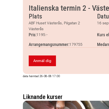
onsdag 30 september 2026
klockan 17.30–19.
Italienska termin 2 - Väst
onsdag 7 oktober 2026
klockan 17.30–19.00
Plats
Dat
onsdag 14 oktober 2026
klockan 17.30–19.00
onsdag 21 oktober 2026
klockan 17.30–19.00
ABF Huset Västerås, Pilgatan 2
16 sep
onsdag 28 oktober 2026
klockan 17.30–19.00
Västerås
onsdag 4 november 2026
klockan 17.30–19.00
Pris:
Kurs e
1195:-
Arrangemangsnummer:
Medarr
179755
Anmäl dig
Anmäl dig till Italienska termin 2 - Vä
data hämtad 26-08-08 17.00
Liknande kurser