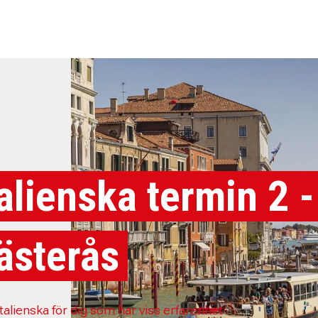
talienska termin 2 -
ästerås
Italienska för dig som har viss erfarenhet