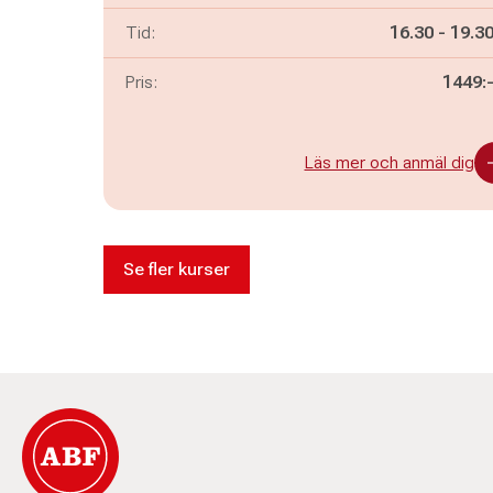
Pågår mella
och
Tid:
16.30
-
19.3
Pris:
1449:
Läs mer och anmäl dig
Se fler kurser