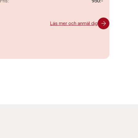
Pris:
950:-
Läs mer och anmäl dig