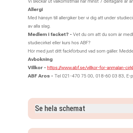
Vi skickar ut välkomstmail när minst 7 deltagare är a
Allergi
Med hänsyn till allergiker ber vi dig att under studie
av alla slag.
Medlem i facket? -
Vet du om att du som är medle
studiecirkel eller kurs hos ABF?
Hör med just ditt fackförbund vad som gäller. Meddela
Avbokning
Villkor -
https://www.abf.se/villkor-for-anmalan-ci
ABF Aros -
Tel 021-470 75 00, 018-60 03 83, E-
Se hela schemat
onsdag 16 september 2026
klockan 17.30–19.
onsdag 23 september 2026
klockan 17.30–19.