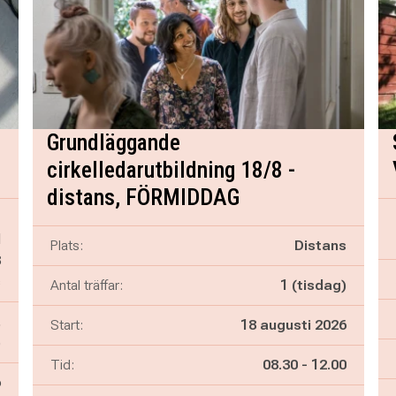
Grundläggande
cirkelledarutbildning 18/8 -
distans, FÖRMIDDAG
-
d
Plats:
Distans
8
s
Antal träffar:
1 (tisdag)
,
Start:
18 augusti 2026
)
Pågår mellan
och
Tid:
08.30
-
12.00
6