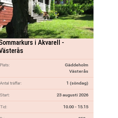
Sommarkurs i Akvarell -
Västerås
Plats:
Gäddeholm
Västerås
Antal träffar:
1 (söndag)
Start:
23 augusti 2026
Pågår mellan
och
Tid:
10.00
-
15.15