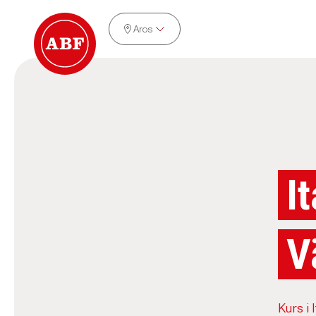
Aros
I
V
Kurs i 