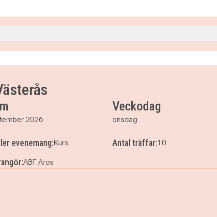
15
15
15
Västerås
um
Veckodag
tember 2026
onsdag
5
ller evenemang:
Antal träffar:
Kurs
10
5
angör:
ABF Aros
5
 - Västerås