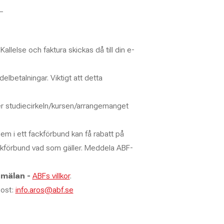
_
allelse och faktura skickas då till din e-
lbetalningar. Viktigt att detta
nder studiecirkeln/kursen/arrangemanget
m i ett fackförbund kan få rabatt på
ackförbund vad som gäller. Meddela ABF-
nmälan -
ABFs villkor
.
post:
info.aros@abf.se