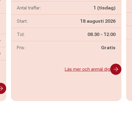
s
Antal träffar:
1 (tisdag)
,
Start:
18 augusti 2026
)
Pågår mellan
och
Tid:
08.30
-
12.00
6
Pris:
Gratis
n
0
-
Läs mer och anmäl dig