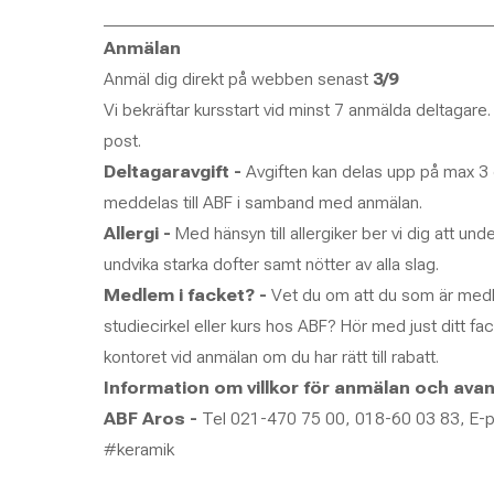
____________________________________________
Anmälan
Anmäl dig direkt på webben senast
3/9
Vi bekräftar kursstart vid minst 7 anmälda deltagare. K
post.
Deltagaravgift -
Avgiften kan delas upp på max 3 de
meddelas till ABF i samband med anmälan.
Allergi -
Med hänsyn till allergiker ber vi dig att u
undvika starka dofter samt nötter av alla slag.
Medlem i facket? -
Vet du om att du som är medle
studiecirkel eller kurs hos ABF? Hör med just ditt f
kontoret vid anmälan om du har rätt till rabatt.
Information om villkor för anmälan och ava
ABF Aros -
Tel 021-470 75 00, 018-60 03 83, E-
#keramik