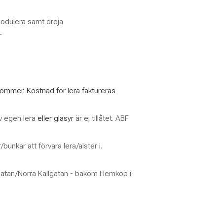
modulera samt dreja
r
llkommer. Kostnad för lera faktureras
v egen lera
eller glasyr
är ej tillåtet. ABF
nkar att förvara lera/alster i.
gatan/Norra Källgatan - bakom Hemköp i