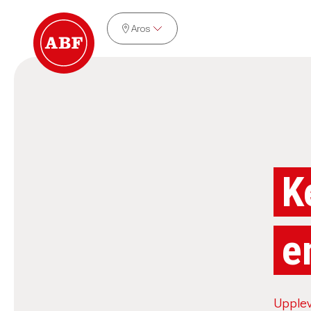
Aros
K
e
Upplev