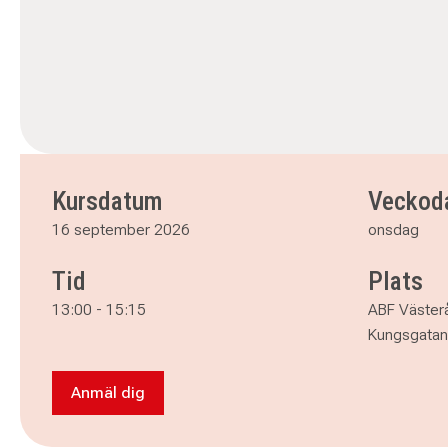
Kursdatum
Veckod
16 september 2026
onsdag
Tid
Plats
13:00
-
15:15
ABF Väster
Kungsgatan
Anmäl dig
Anmäl dig till Keramik (onsdagar em) - Väster