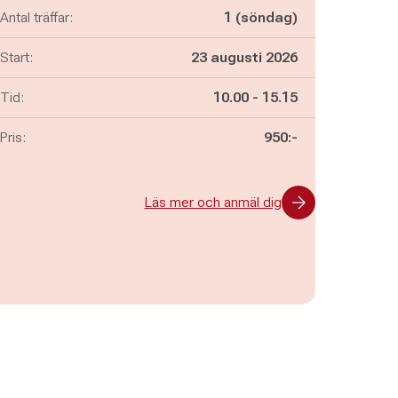
Antal träffar:
1 (söndag)
Start:
23 augusti 2026
Pågår mellan
och
Tid:
10.00
-
15.15
Pris:
950:-
Läs mer och anmäl dig