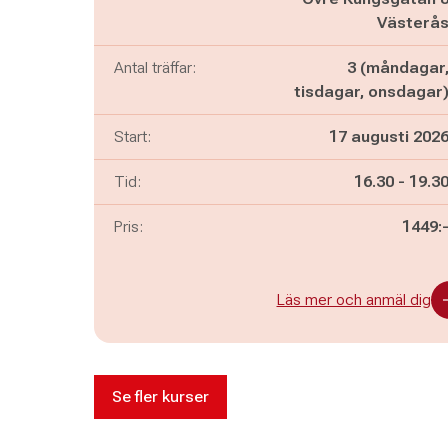
Västerå
Antal träffar:
3 (måndagar
tisdagar, onsdagar
Start:
17 augusti 202
Pågår mella
och
Tid:
16.30
-
19.3
Pris:
1449:
Läs mer och anmäl dig
Se fler kurser