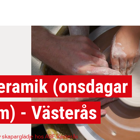
eramik (onsdagar
m) - Västerås
 skaparglädje hos ABF Västerås