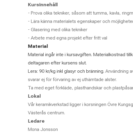
Kursinnehåll
- Prova olika tekniker, såsom att tumma, kavla, ring
- Lära känna materialets egenskaper och möjlighete
- Glasering med olika tekniker
- Arbete med egna projekt efter fritt val
Material
Material ingår inte i kursavgiften. Materialkostnad ti
deltagaren efter kursens slut.
Lera: 90 kr/kg inkl glasyr och bränning.
Användning a
svarar ej för förvaring av ej uthämtade alster.
Ta med eget förkläde, plasthandskar och plastpåsar/bu
Lokal
Vår keramikverkstad ligger i korsningen Övre Kungs
Västerås centrum.
Ledare
Mona Jonsson