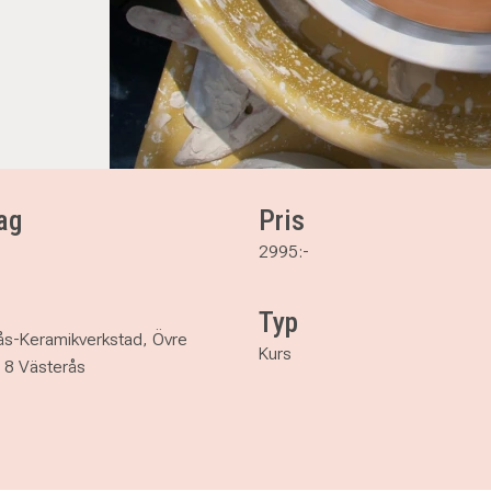
ag
Pris
2995:-
Typ
ås-Keramikverkstad, Övre
Kurs
 8 Västerås
ås