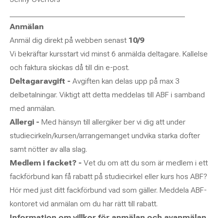
_____________________________________________
Anmälan
Anmäl dig direkt på webben senast
10/9
Vi bekräftar kursstart vid minst 6 anmälda deltagare. Kallelse
och faktura skickas då till din e-post.
Deltagaravgift -
Avgiften kan delas upp på max 3
delbetalningar. Viktigt att detta meddelas till ABF i samband
med anmälan.
Allergi -
Med hänsyn till allergiker ber vi dig att under
studiecirkeln/kursen/arrangemanget undvika starka dofter
samt nötter av alla slag.
Medlem i facket? -
Vet du om att du som är medlem i ett
fackförbund kan få rabatt på studiecirkel eller kurs hos ABF?
Hör med just ditt fackförbund vad som gäller. Meddela ABF-
kontoret vid anmälan om du har rätt till rabatt.
Information om villkor för anmälan och avanmälan