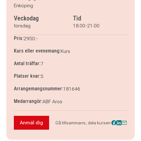
Enköping
Veckodag
Tid
torsdag
18.00-21.00
Pris:
2950:-
Kurs eller evenemang:
Kurs
Antal träffar:
7
Platser kvar:
5
Arrangemangsnummer:
181646
Medarrangör:
ABF Aros
Anmäl dig
Gå tillsammans, dela kursen:
Anmäl dig till Keramik (torsdag kväll) - Enköpin