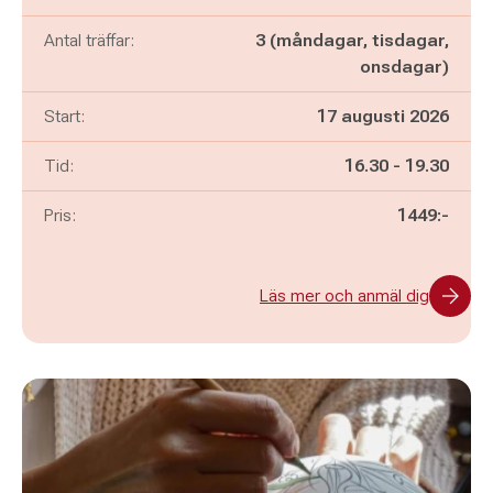
Antal träffar:
3 (måndagar, tisdagar,
onsdagar)
Start:
17 augusti 2026
Pågår mellan
och
Tid:
16.30
-
19.30
Pris:
1449:-
Läs mer och anmäl dig