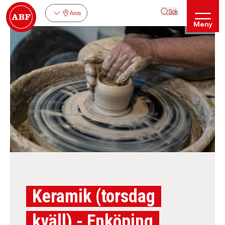
Sök
Aros
Meny
Keramik (torsdag
kväll) - Enköping