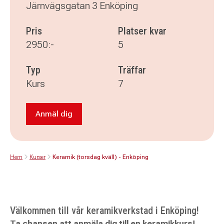
Järnvägsgatan 3 Enköping
Pris
Platser kvar
2950:-
5
Typ
Träffar
Kurs
7
Anmäl dig
Anmäl dig till Keramik (torsdag kväll) - Enköpi
Hem
Kurser
Keramik (torsdag kväll) - Enköping
Välkommen till vår keramikverkstad i Enköping!
Ta chansen att anmäla dig till en keramikkurs!