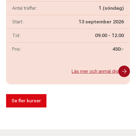
Antal träffar:
1 (söndag)
Start:
13 september 2026
Pågår mellan
och
Tid:
09.00
-
12.00
Pris:
450:-
Läs mer och anmäl dig
Se fler kurser