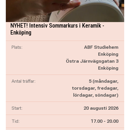
NYHET! Intensiv Sommarkurs i Keramik -
Enköping
Plats:
ABF Studiehem
Enköping
Östra Järnvägsgatan 3
Enköping
Antal träffar:
5 (måndagar,
torsdagar, fredagar,
lördagar, söndagar)
Start:
20 augusti 2026
Pågår mellan
och
Tid:
17.00
-
20.00