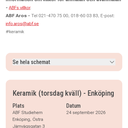
-
ABFs villkor
.
ABF Aros -
Tel 021-470 75 00, 018-60 03 83, E-post:
info.aros@abf.se
#keramik
Se hela schemat
torsdag 24 september 2026
klockan 18.00–21.00
torsdag 1 oktober 2026
klockan 18.00–21.00
torsdag 8 oktober 2026
klockan 18.00–21.00
Keramik (torsdag kväll) - Enköping
torsdag 15 oktober 2026
klockan 18.00–21.00
torsdag 22 oktober 2026
klockan 18.00–21.00
Plats
Datum
torsdag 29 oktober 2026
klockan 18.00–21.00
ABF Studiehem
24 september 2026
torsdag 19 november 2026
klockan 18.00–21.00
Enköping, Östra
Järnvägsgatan 3