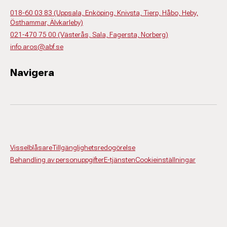
018-60 03 83 (Uppsala, Enköping, Knivsta, Tierp, Håbo, Heby,
Östhammar, Älvkarleby)
021-470 75 00 (Västerås, Sala, Fagersta, Norberg)
info.aros@abf.se
Navigera
Visselblåsare
Tillgänglighetsredogörelse
Behandling av personuppgifter
E-tjänsten
Cookieinställningar