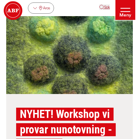
Sök
Aros
Meny
NYHET! Workshop vi
provar nunotovning -