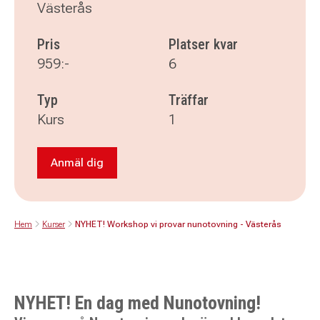
Västerås
Pris
Platser kvar
959:-
6
Typ
Träffar
Kurs
1
Anmäl dig
Anmäl dig till NYHET! Workshop vi provar nun
Hem
Kurser
NYHET! Workshop vi provar nunotovning - Västerås
NYHET! En dag med Nunotovning!