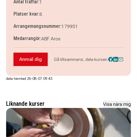
Antal träffar:
1
Platser kvar:
6
Arrangemangsnummer:
179951
Medarrangör:
ABF Aros
Anmäl dig
Gå tillsammans, dela kursen:
Anmäl dig till NYHET! Workshop vi provar nuno
data hämtad 26-08-07 09.43
Liknande kurser
Visa nära mig