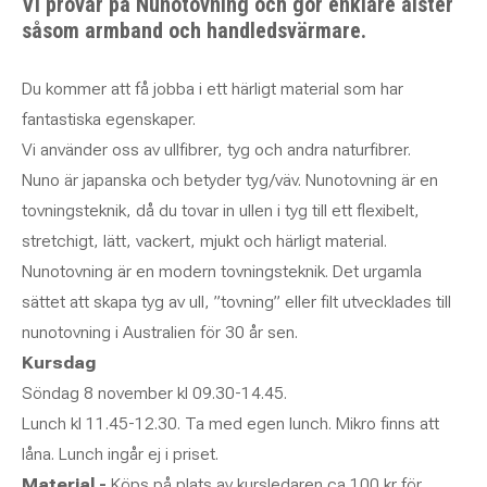
Vi provar på Nunotovning och gör enklare alster
såsom armband och handledsvärmare.
Du kommer att få jobba i ett härligt material som har
fantastiska egenskaper.
Vi använder oss av ullfibrer, tyg och andra naturfibrer.
Nuno är japanska och betyder tyg/väv. Nunotovning är en
tovningsteknik, då du tovar in ullen i tyg till ett flexibelt,
stretchigt, lätt, vackert, mjukt och härligt material.
Nunotovning är en modern tovningsteknik. Det urgamla
sättet att skapa tyg av ull, ”tovning” eller filt utvecklades till
nunotovning i Australien för 30 år sen.
Kursdag
Söndag 8 november kl 09.30-14.45.
Lunch kl 11.45-12.30. Ta med egen lunch. Mikro finns att
låna. Lunch ingår ej i priset.
Material -
Köps på plats av kursledaren ca 100 kr för