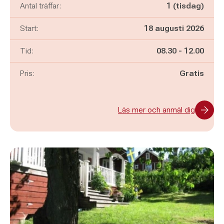
Antal träffar:
1 (tisdag)
Start:
18 augusti 2026
Pågår mellan
och
Tid:
08.30
-
12.00
Pris:
Gratis
Läs mer och anmäl dig