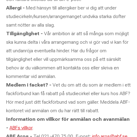
Allergi -
Med hänsyn till allergiker ber vi dig att under
studiecirkeln/kursen/arrangemanget undvika starka dofter
samt nötter av alla slag.
Tillgänglighet -
Vår ambition är att så många som möjligt
ska kunna delta i våra arrangemang och vi gör vad vi kan för
att undanröja eventuella hinder. Har du frågor om
tillgänglighet eller vill uppmärksamma oss på ett särskilt
behov är du välkommen att kontakta oss eller skriva en
kommentar vid anmälan.
Medlem i facket? -
Vet du om att du som är medlem i ett
fackförbund kan få rabatt på studiecirkel eller kurs hos ABF?
Hör med just ditt fackförbund vad som gäller. Meddela ABF-
kontoret vid anmälan om du har rätt till rabatt.
Information om villkor för anmälan och avanmälan
-
ABFs villkor
.
ABF Aros -
Tel 021-470 75 00, E-post:
info.aros@abf.se