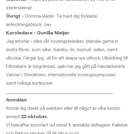
startmaterial
Övrigt -
Oömma kläder. Ta med dig förkläde,
anteckningsblock, sax
Kursledare - Gunilla Meijer
Jag arbetar i olika våt-tovningstekniker, blandar gärna in
andra fibrer, som silke, bambu, lin, bomull, siden, samt
ullockar. Färgar tyg, ull för att skapa nya uttryck. Utbildning till
Filtmakare är begränsad, själv har jag gått på Handarbetets
Vänner i Stockholm, internationella tovningssymposier,
samt många kortkurser.
_____________________________________________
Anmälan
Anmäl dig direkt på webben eller till något av våra kontor
senast
22 oktober.
Vi bekräftar kursstart vid minst 6 anmälda deltagare. Kallelse
och faktura skickas då till din e-post.