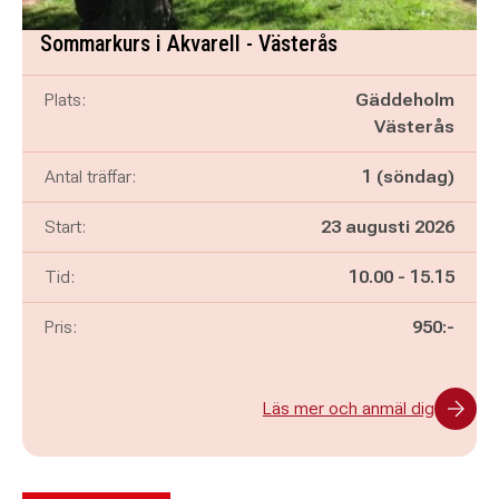
Sommarkurs i Akvarell - Västerås
Plats:
Gäddeholm
Västerås
Antal träffar:
1 (söndag)
Start:
23 augusti 2026
Pågår mellan
och
Tid:
10.00
-
15.15
Pris:
950:-
Läs mer och anmäl dig