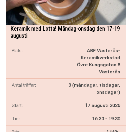
Keramik med Lotta! Måndag-onsdag den 17-19
augusti
Plats:
ABF Västerås-
Keramikverkstad
Övre Kungsgatan 8
Västerås
Antal träffar:
3 (måndagar, tisdagar,
onsdagar)
Start:
17 augusti 2026
Pågår mellan
och
Tid:
16.30
-
19.30
Pris:
1449:-