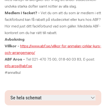
undvika starka dofter samt nötter av alla slag.
Medlem i facket? -
Vet du om att du som är medlem i ett
fackförbund kan få rabatt på studiecirkel eller kurs hos ABF?
Hör med just ditt fackförbund vad som gäller. Meddela ABF-
kontoret om du har rätt till rabatt.
Avbokning
Villkor -
https://www.abf.se/villkor-for-anmalan-cirklar-kurs-
och-arrangemang/
ABF Aros -
Tel 021-470 75 00, 018-60 03 83, E-post:
info.aros@abf.se
#annatkul
Se hela schemat