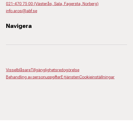
021-470 75 00 (Västerås, Sala, Fagersta, Norberg)
info.aros@abf.se
Navigera
Visselblåsare
Tillgänglighetsredogörelse
Behandling av personuppgifter
E-tjänsten
Cookieinställningar