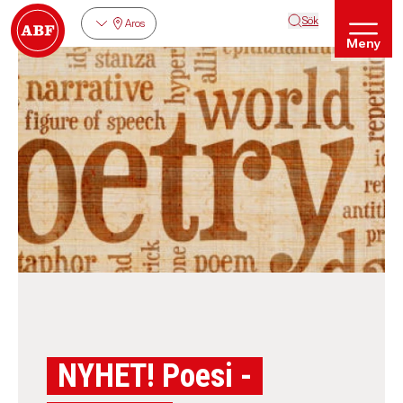
Sök
Aros
Meny
NYHET! Poesi -