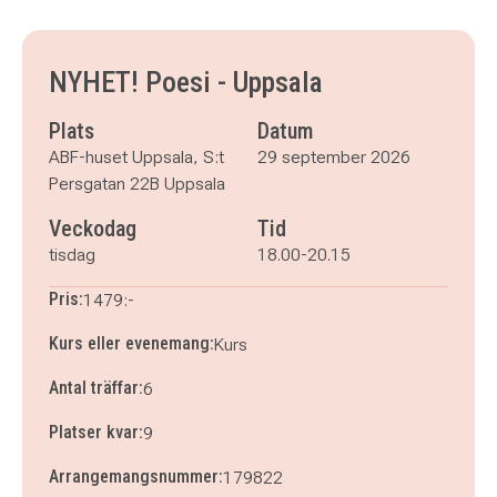
tisdag 29 september 2026
klockan 18.00–20.15
tisdag 6 oktober 2026
klockan 18.00–20.15
tisdag 13 oktober 2026
klockan 18.00–20.15
NYHET! Poesi - Uppsala
tisdag 20 oktober 2026
klockan 18.00–20.15
tisdag 27 oktober 2026
klockan 18.00–20.15
Plats
Datum
tisdag 3 november 2026
klockan 18.00–20.15
ABF-huset Uppsala, S:t
29 september 2026
Persgatan 22B Uppsala
Veckodag
Tid
tisdag
18.00-20.15
Pris:
1479:-
Kurs eller evenemang:
Kurs
Antal träffar:
6
Platser kvar:
9
Arrangemangsnummer:
179822