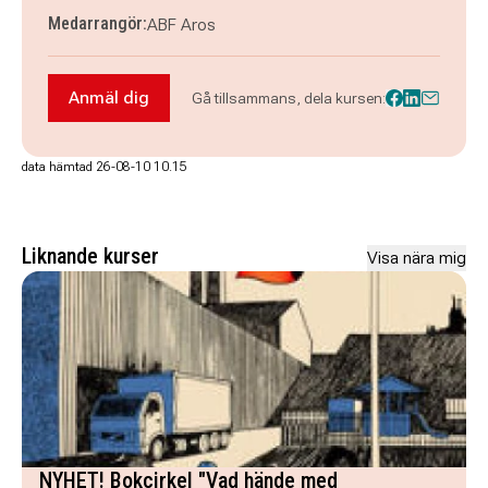
Medarrangör:
ABF Aros
Anmäl dig
Gå tillsammans, dela kursen:
Anmäl dig till NYHET! Poesi - Uppsala
data hämtad 26-08-10 10.15
Liknande kurser
Visa nära mig
NYHET! Bokcirkel "Vad hände med