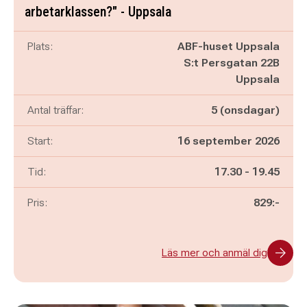
arbetarklassen?" - Uppsala
Plats:
ABF-huset Uppsala
S:t Persgatan 22B
Uppsala
Antal träffar:
5 (onsdagar)
Start:
16 september 2026
Pågår mellan
och
Tid:
17.30
-
19.45
Pris:
829:-
Läs mer och anmäl dig