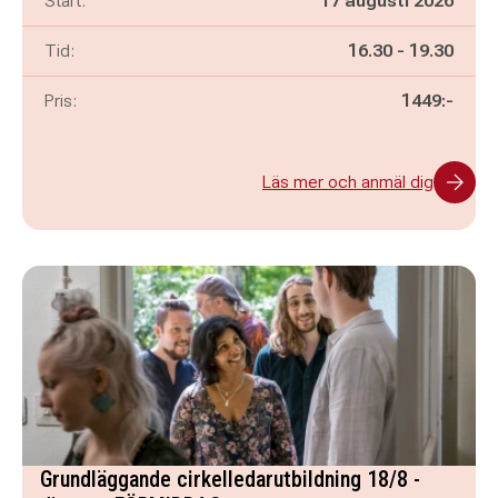
Start:
17 augusti 2026
Pågår mellan
och
Tid:
16.30
-
19.30
Pris:
1449:-
Läs mer och anmäl dig
Grundläggande cirkelledarutbildning 18/8 -