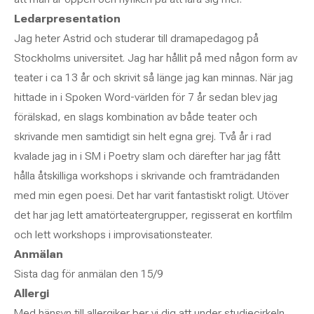
Ledarpresentation
Jag heter Astrid och studerar till dramapedagog på
Stockholms universitet. Jag har hållit på med någon form av
teater i ca 13 år och skrivit så länge jag kan minnas. När jag
hittade in i Spoken Word-världen för 7 år sedan blev jag
förälskad, en slags kombination av både teater och
skrivande men samtidigt sin helt egna grej. Två år i rad
kvalade jag in i SM i Poetry slam och därefter har jag fått
hålla åtskilliga workshops i skrivande och framträdanden
med min egen poesi. Det har varit fantastiskt roligt. Utöver
det har jag lett amatörteatergrupper, regisserat en kortfilm
och lett workshops i improvisationsteater.
Anmälan
Sista dag för anmälan den 15/9
Allergi
Med hänsyn till allergiker ber vi dig att under studiecirkeln