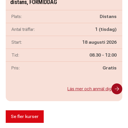
distans, FÖRMIDDAG
Plats:
Distans
Antal träffar:
1 (tisdag)
Start:
18 augusti 2026
Pågår mellan
och
Tid:
08.30
-
12.00
Pris:
Gratis
Läs mer och anmäl dig
Se fler kurser