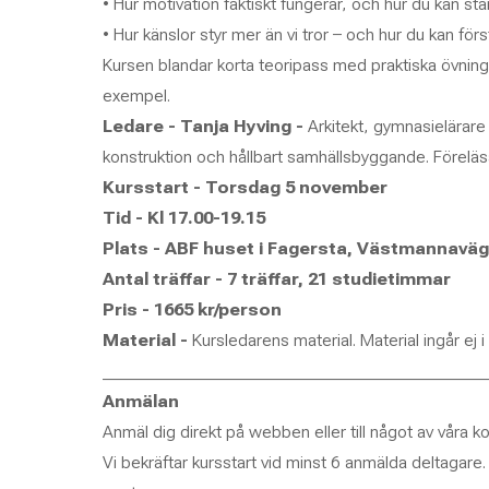
• Hur motivation faktiskt fungerar, och hur du kan st
• Hur känslor styr mer än vi tror – och hur du kan fö
Kursen blandar korta teoripass med praktiska övning
exempel.
Ledare - Tanja Hyving -
Arkitekt, gymnasielärare i
konstruktion och hållbart samhällsbyggande. Föreläsar
Kursstart - Torsdag 5 november
Tid - Kl 17.00-19.15
Plats - ABF huset i Fagersta, Västmannaväg
Antal träffar - 7 träffar, 21 studietimmar
Pris - 1665 kr/person
Material -
Kursledarens material. Material ingår ej i
____________________________________________
Anmälan
Anmäl dig direkt på webben eller till något av våra 
Vi bekräftar kursstart vid minst 6 anmälda deltagare. K