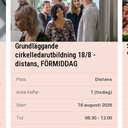
Grundläggande
cirkelledarutbildning 18/8 -
distans, FÖRMIDDAG
-
d
Plats:
Distans
8
s
Antal träffar:
1 (tisdag)
,
Start:
18 augusti 2026
)
Pågår mellan
och
Tid:
08.30
-
12.00
6