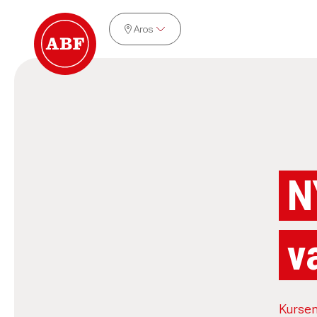
Aros
N
v
Kursen