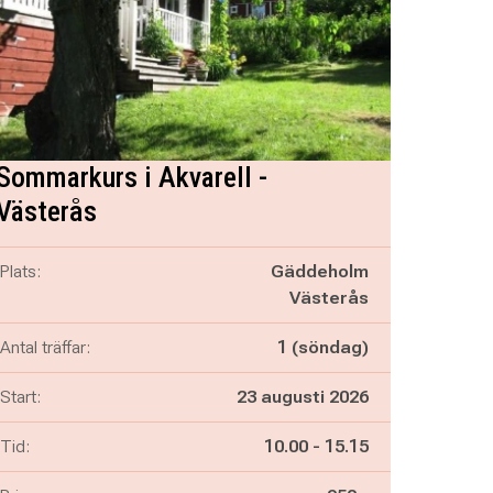
Sommarkurs i Akvarell -
Västerås
Plats:
Gäddeholm
Västerås
Antal träffar:
1 (söndag)
Start:
23 augusti 2026
Pågår mellan
och
Tid:
10.00
-
15.15