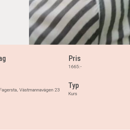
ag
Pris
1665:-
Typ
Fagersta, Västmannavägen 23
Kurs
agersta