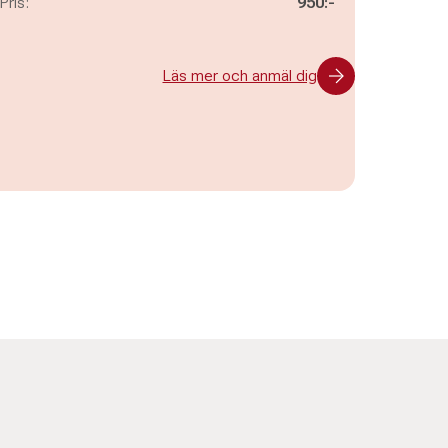
Pris:
950:-
Läs mer och anmäl dig