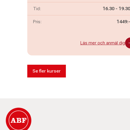
Pågår mella
och
Tid:
16.30
-
19.3
Pris:
1449:
Läs mer och anmäl dig
Se fler kurser