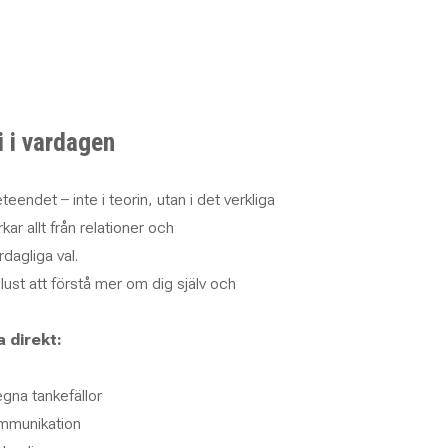
i i vardagen
endet – inte i teorin, utan i det verkliga
kar allt från relationer och
dagliga val.
ust att förstå mer om dig själv och
 direkt:
egna tankefällor
ommunikation