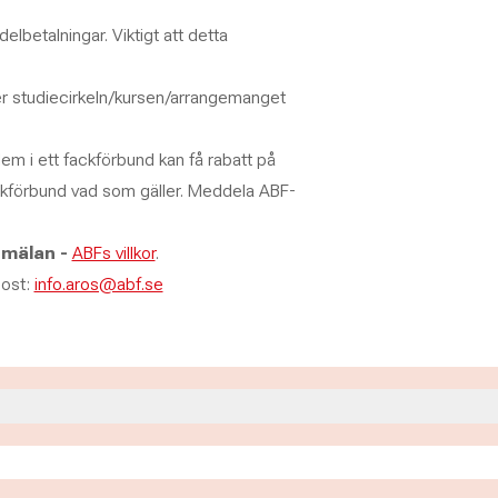
lbetalningar. Viktigt att detta
nder studiecirkeln/kursen/arrangemanget
m i ett fackförbund kan få rabatt på
ackförbund vad som gäller. Meddela ABF-
nmälan -
ABFs villkor
.
post:
info.aros@abf.se
15