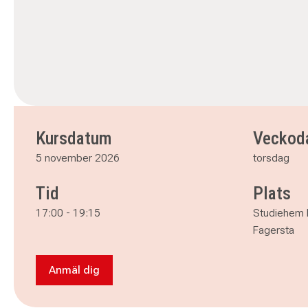
Kursdatum
Veckod
5 november 2026
torsdag
Tid
Plats
17:00
-
19:15
Studiehem 
Fagersta
Anmäl dig
Anmäl dig till NYHET! Psykologi i vardagen - F