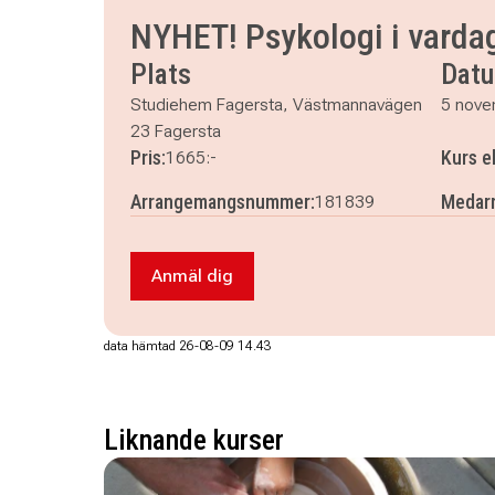
torsdag 19 november 2026
klockan 17.00–19.
NYHET! Psykologi i vardag
torsdag 26 november 2026
klockan 17.00–19.
Plats
Dat
torsdag 3 december 2026
klockan 17.00–19.1
torsdag 10 december 2026
klockan 17.00–19.
Studiehem Fagersta, Västmannavägen
5 nove
torsdag 17 december 2026
klockan 17.00–19.
23 Fagersta
Pris:
Kurs e
1665:-
Arrangemangsnummer:
Medarr
181839
Anmäl dig
Anmäl dig till NYHET! Psykologi i var
data hämtad 26-08-09 14.43
Liknande kurser