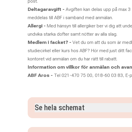
post.
Deltagaravgift -
Avgiften kan delas upp på max 3 de
meddelas till ABF i samband med anmälan.
Allergi -
Med hänsyn till allergiker ber vi dig att u
undvika starka dofter samt nötter av alla slag.
Medlem i facket? -
Vet du om att du som är medle
studiecirkel eller kurs hos ABF? Hör med just ditt f
kontoret vid anmälan om du har rätt till rabatt.
Information om villkor för anmälan och ava
ABF Aros -
Tel 021-470 75 00, 018-60 03 83, E-
Se hela schemat
torsdag 5 november 2026
klockan 17.00–19.15
torsdag 12 november 2026
klockan 17.00–19.