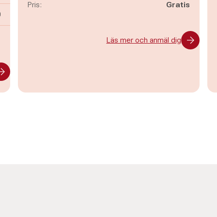
Pris:
Gratis
n
0
-
Läs mer och anmäl dig