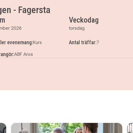
15
en - Fagersta
15
um
Veckodag
5
15
mber 2026
torsdag
15
ller evenemang:
Antal träffar:
Kurs
7
angör:
ABF Aros
dagen - Fagersta