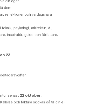
ärka din egen
rstå dem
ar, reflektioner och vardagsnära
 teknik, psykologi, arkitektur, AI,
e, inspiratör, guide och författare.
en 23
 deltagaravgiften.
_
kontor senast
22 oktober.
allelse och faktura skickas då till din e-