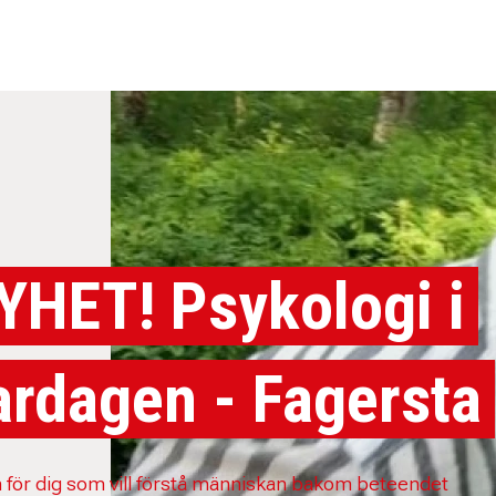
YHET! Psykologi i
ardagen - Fagersta
 för dig som vill förstå människan bakom beteendet