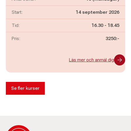
Start:
14 september 2026
Pågår mellan
och
Tid:
16.30
-
18.45
Pris:
3250:-
Läs mer och anmäl dig
Se fler kurser