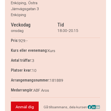
Enköping, Östra
Järnvägsgatan 3
Enköping
Veckodag
Tid
onsdag
18.00-20.15
Pris:
929:-
Kurs eller evenemang:
Kurs
Antal träffar:
3
Platser kvar:
10
Arrangemangsnummer:
181889
Medarrangör:
ABF Aros
Anmäl dig
Gå tillsammans, dela kursen:
Anmäl dig till NYHET! Redesign - Ge dina kläder 