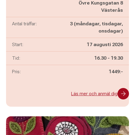
Övre Kungsgatan 8
Västerås
Antal träffar:
3 (måndagar, tisdagar,
onsdagar)
Start:
17 augusti 2026
Pågår mellan
och
Tid:
16.30
-
19.30
Pris:
1449:-
Läs mer och anmäl dig