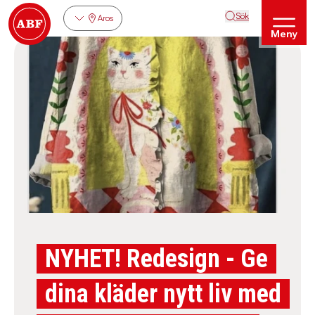
Sök
Aros
Meny
NYHET! Redesign - Ge
dina kläder nytt liv med