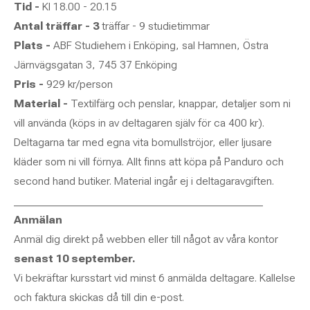
Tid -
Kl 18.00 - 20.15
Antal träffar - 3
träffar - 9 studietimmar
Plats -
ABF Studiehem i Enköping, sal Hamnen, Östra
Järnvägsgatan 3, 745 37 Enköping
Pris -
929 kr/person
Material -
Textilfärg och penslar, knappar, detaljer som ni
vill använda (köps in av deltagaren själv för ca 400 kr).
Deltagarna tar med egna vita bomullströjor, eller ljusare
kläder som ni vill förnya. Allt finns att köpa på Panduro och
second hand butiker. Material ingår ej i deltagaravgiften.
_____________________________________________
Anmälan
Anmäl dig direkt på webben eller till något av våra kontor
senast 10 september.
Vi bekräftar kursstart vid minst 6 anmälda deltagare. Kallelse
och faktura skickas då till din e-post.