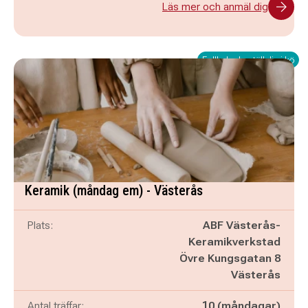
Läs mer och anmäl dig
Fullbokad - ställ dig i kö
Keramik (måndag em) - Västerås
Plats:
ABF Västerås-
Keramikverkstad
Övre Kungsgatan 8
Västerås
Antal träffar:
10 (måndagar)