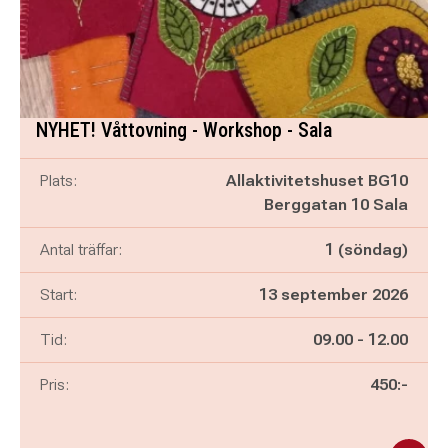
NYHET! Våttovning - Workshop - Sala
Plats:
Allaktivitetshuset BG10
Berggatan 10 Sala
Antal träffar:
1 (söndag)
Start:
13 september 2026
Pågår mellan
och
Tid:
09.00
-
12.00
Pris:
450:-