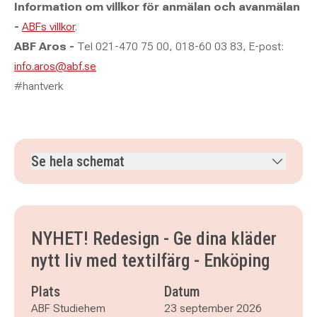
Information om villkor för anmälan och avanmälan
-
ABFs villkor
.
ABF Aros -
Tel 021-470 75 00, 018-60 03 83, E-post:
info.aros@abf.se
#hantverk
Se hela schemat
onsdag 23 september 2026
klockan 18.00–20.15
onsdag 30 september 2026
klockan 18.00–20.15
onsdag 7 oktober 2026
klockan 18.00–20.15
NYHET! Redesign - Ge dina kläder
nytt liv med textilfärg - Enköping
Plats
Datum
ABF Studiehem
23 september 2026