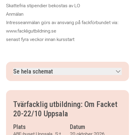
Skattefria stipendier bekostas av LO
Anmälan
Intresseanmälan görs av ansvarig på fackförbundet via:
www.fackligutbildning.se
senast fyra veckor innan kursstart
Se hela schemat
tisdag 20 oktober 2026
klockan 08.30–16.30
onsdag 21 oktober 2026
klockan 08.30–16.30
torsdag 22 oktober 2026
klockan 08.30–16.30
Tvärfacklig utbildning: Om Facket
20-22/10 Uppsala
Plats
Datum
ABF-huset Uppsala, S:t
20 oktober 2026