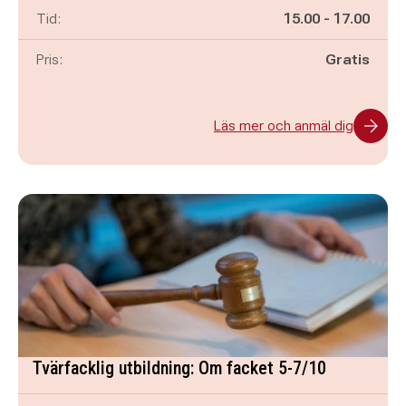
Pågår mellan
och
Tid:
15.00
-
17.00
Pris:
Gratis
Läs mer och anmäl dig
Tvärfacklig utbildning: Om facket 5-7/10