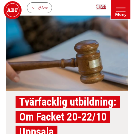
Sök
Aros
Meny
Tvärfacklig utbildning:
Om Facket 20-22/10
Uppsala