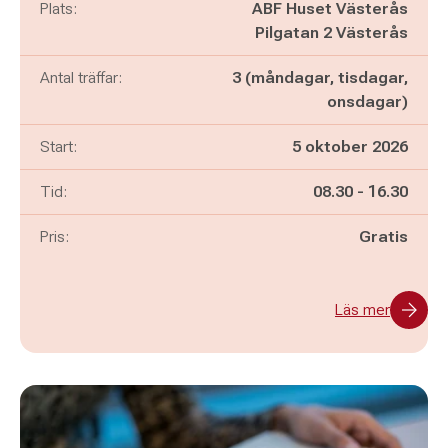
Plats:
ABF Huset Västerås
Pilgatan 2 Västerås
Antal träffar:
3 (måndagar, tisdagar,
onsdagar)
Start:
5 oktober 2026
Pågår mellan
och
Tid:
08.30
-
16.30
Pris:
Gratis
Läs mer