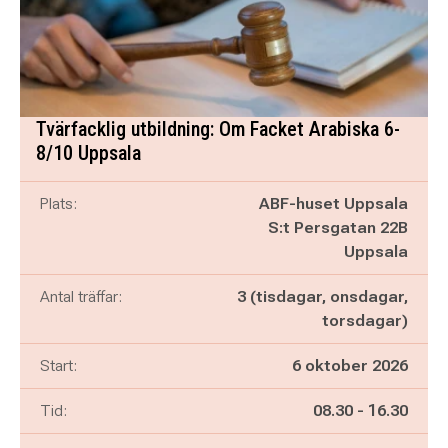
Tvärfacklig utbildning: Om Facket Arabiska 6-
8/10 Uppsala
Plats:
ABF-huset Uppsala
S:t Persgatan 22B
Uppsala
Antal träffar:
3 (tisdagar, onsdagar,
torsdagar)
Start:
6 oktober 2026
Pågår mellan
och
Tid:
08.30
-
16.30