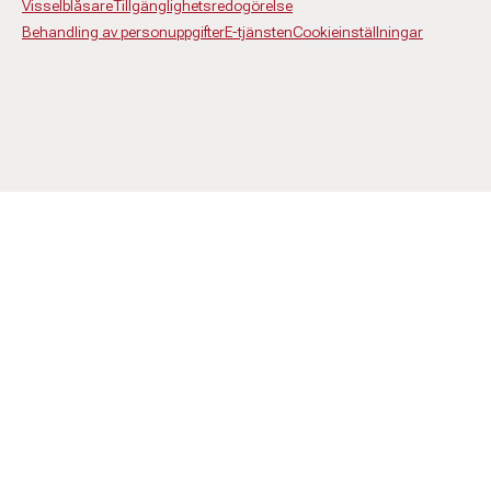
Visselblåsare
Tillgänglighetsredogörelse
Behandling av personuppgifter
E-tjänsten
Cookieinställningar