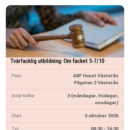
Tvärfacklig utbildning: Om facket 5-7/10
Plats:
ABF Huset Västerås
Pilgatan 2 Västerås
Antal träffar:
3 (måndagar, tisdagar,
onsdagar)
Start:
5 oktober 2026
Pågår mellan
och
Tid:
08.30
-
16.30