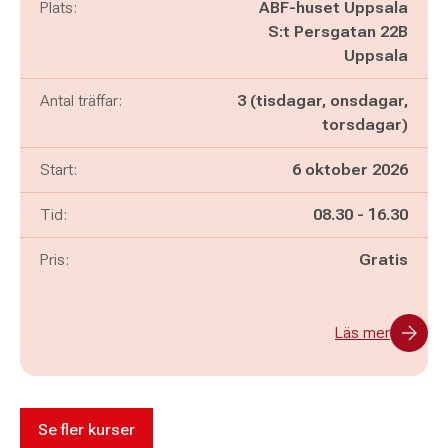
Plats:
ABF-huset Uppsala
S:t Persgatan 22B
Uppsala
Antal träffar:
3 (tisdagar, onsdagar,
torsdagar)
Start:
6 oktober 2026
Pågår mellan
och
Tid:
08.30
-
16.30
Pris:
Gratis
Läs mer
Se fler kurser