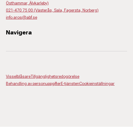
Östhammar, Älvkarleby)
021-470 75 00 (Västerås, Sala, Fagersta, Norberg)
info.aros@abf.se
Navigera
Visselblåsare
Tillgänglighetsredogörelse
Behandling av personuppgifter
E-tjänsten
Cookieinställningar