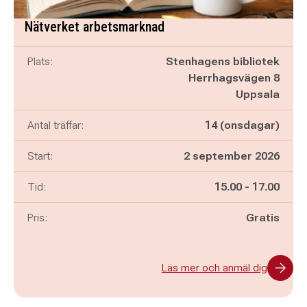
Nätverket arbetsmarknad
Plats:
Stenhagens bibliotek
Herrhagsvägen 8
Uppsala
Antal träffar:
14 (onsdagar)
Start:
2 september 2026
Pågår mellan
och
Tid:
15.00
-
17.00
Pris:
Gratis
Läs mer och anmäl dig