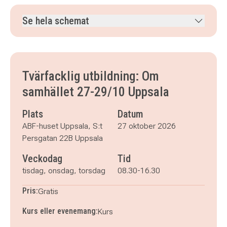
Se hela schemat
tisdag 27 oktober 2026
klockan 08.30–16.30
onsdag 28 oktober 2026
klockan 08.30–16.30
torsdag 29 oktober 2026
klockan 08.30–16.30
Tvärfacklig utbildning: Om
samhället 27-29/10 Uppsala
Plats
Datum
ABF-huset Uppsala, S:t
27 oktober 2026
Persgatan 22B Uppsala
Veckodag
Tid
tisdag, onsdag, torsdag
08.30-16.30
Pris:
Gratis
Kurs eller evenemang:
Kurs