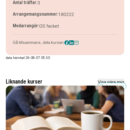
Antal träffar:
3
Arrangemangsnummer:
180222
Medarrangör:
GS facket
Gå tillsammans, dela kursen:
data hämtad 26-08-07 05.30
Liknande kurser
Visa nära mig
Få platser kvar