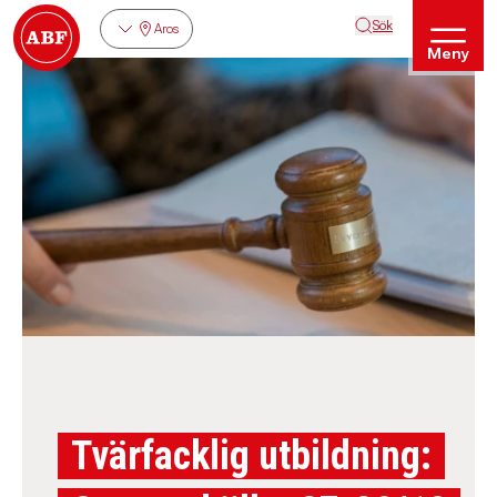
Sök
Aros
Meny
Tvärfacklig utbildning: