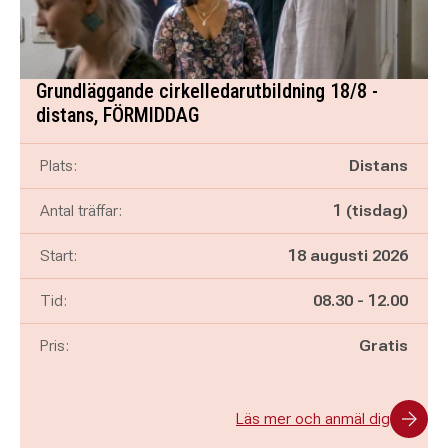
Grundläggande cirkelledarutbildning 18/8 -
distans, FÖRMIDDAG
Plats:
Distans
Antal träffar:
1 (tisdag)
Start:
18 augusti 2026
Pågår mellan
och
Tid:
08.30
-
12.00
Pris:
Gratis
Läs mer och anmäl dig