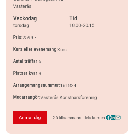
Västerås
Veckodag
Tid
torsdag
18.00-20.15
Pris:
2599:-
Kurs eller evenemang:
Kurs
Antal träffar:
6
Platser kvar:
9
Arrangemangsnummer:
181824
Medarrangör:
Västerås Konstnärsförening
Anmäl dig
Gå tillsammans, dela kursen:
Anmäl dig till Akvarell (Torsdagar jämna veckor