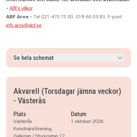
-
ABFs villkor
.
ABF Aros -
Tel 021-470 75 00, 018-60 03 83, E-post:
info.aros@abf.se
Se hela schemat
torsdag 1 oktober 2026
klockan 18.00–20.15
torsdag 15 oktober 2026
klockan 18.00–20.15
torsdag 29 oktober 2026
klockan 18.00–20.15
Akvarell (Torsdagar jämna veckor)
torsdag 12 november 2026
klockan 18.00–20.15
- Västerås
torsdag 26 november 2026
klockan 18.00–20.15
torsdag 10 december 2026
klockan 18.00–20.15
Plats
Datum
Västerås
1 oktober 2026
Konstnärsförening,
Gallerian / Sturegatan 12