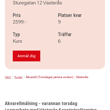
Sturegatan 12 Västerås
Pris
Platser kvar
2599:-
9
Typ
Träffar
Kurs
6
Anmäl dig
Anmäl dig till Akvarell (Torsdagar jämna vecko
Hem
Kurser
Akvarell (Torsdagar jämna veckor) - Västerås
Akvarellmålning - varannan torsdag
i samarbete med Västerås Konstnärsförening