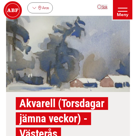
Sök
Aros
Meny
Akvarell (Torsdagar
jämna veckor) -
Västerås