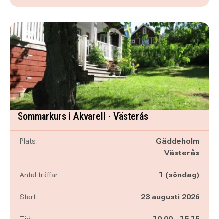
Sommarkurs i Akvarell - Västerås
Plats:
Gäddeholm
Västerås
Antal träffar:
1 (söndag)
Start:
23 augusti 2026
Pågår mellan
och
Tid:
10.00
-
15.15