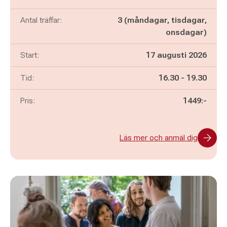
Antal träffar:
3 (måndagar, tisdagar,
onsdagar)
Start:
17 augusti 2026
Pågår mellan
och
Tid:
16.30
-
19.30
Pris:
1449:-
Läs mer och anmäl dig