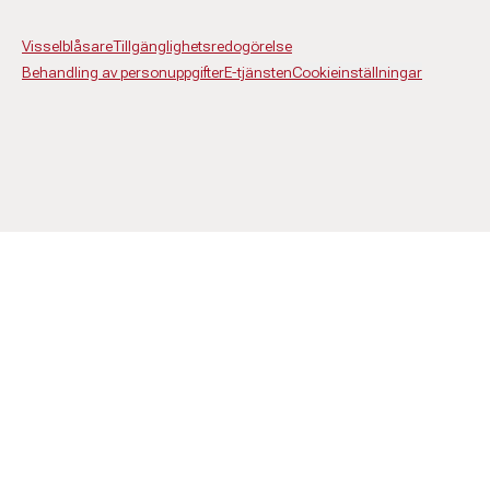
Visselblåsare
Tillgänglighetsredogörelse
Behandling av personuppgifter
E-tjänsten
Cookieinställningar