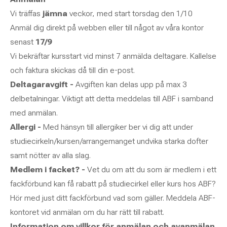
Vi träffas
jämna
veckor, med start torsdag den 1/10
Anmäl dig direkt på webben eller till något av våra kontor
senast
17/9
Vi bekräftar kursstart vid minst 7 anmälda deltagare. Kallelse
och faktura skickas då till din e-post.
Deltagaravgift -
Avgiften kan delas upp på max 3
delbetalningar. Viktigt att detta meddelas till ABF i samband
med anmälan.
Allergi -
Med hänsyn till allergiker ber vi dig att under
studiecirkeln/kursen/arrangemanget undvika starka dofter
samt nötter av alla slag.
Medlem i facket? -
Vet du om att du som är medlem i ett
fackförbund kan få rabatt på studiecirkel eller kurs hos ABF?
Hör med just ditt fackförbund vad som gäller. Meddela ABF-
kontoret vid anmälan om du har rätt till rabatt.
Information om villkor för anmälan och avanmälan