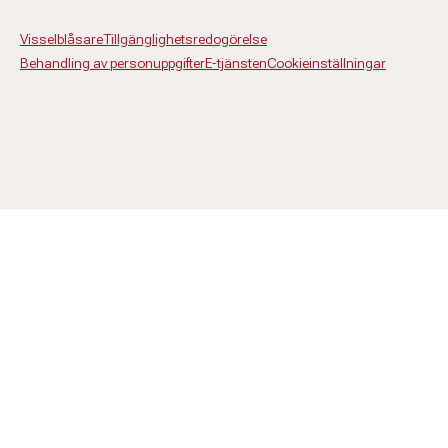
Visselblåsare
Tillgänglighetsredogörelse
Behandling av personuppgifter
E-tjänsten
Cookieinställningar