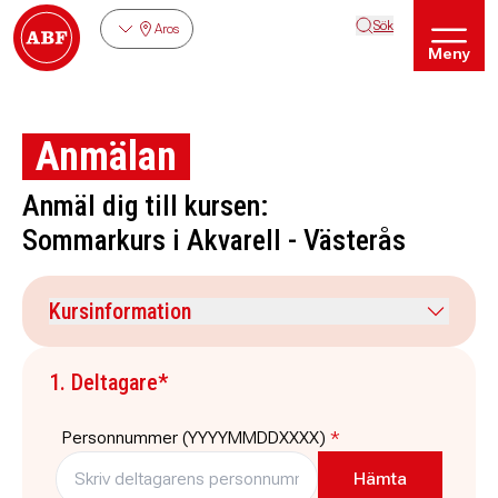
Sök
Aros
Meny
Anmälan
Anmäl dig till kursen:
Sommarkurs i Akvarell - Västerås
Kursinformation
Kursdatum
Veckodag
1. Deltagare*
23 augusti 2026
söndag
Tid
Plats
Personnummer (YYYYMMDDXXXX)
*
10:00
-
15:15
Gäddeholm, Västerås
Pris
Platser kvar