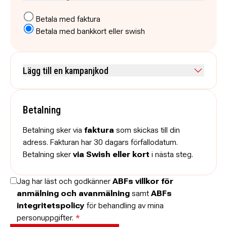
Betala med faktura
Betala med bankkort eller swish
Lägg till en kampanjkod
Skriv koden utan mellanslag och skriv stora och små bokstäver när
de anges.
Betalning
Betalning sker via
faktura
som skickas till din
adress. Fakturan har 30 dagars förfallodatum.
Betalning sker
via Swish eller kort
i nästa steg.
Jag har läst och godkänner
ABFs villkor för
anmälning och avanmälning
samt
ABFs
integritetspolicy
för behandling av mina
personuppgifter.
*