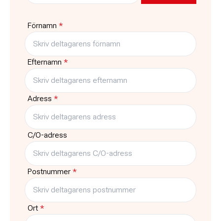
950:-
8
Förnamn
*
Typ
Träffar
Kurs
1
Efternamn
*
Adress
*
C/O-adress
Postnummer
*
Ort
*