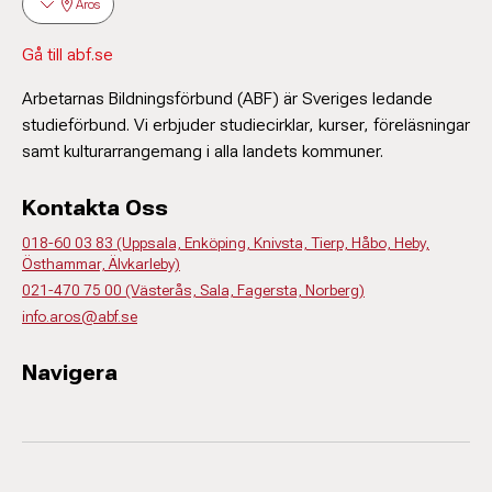
Aros
Gå till abf.se
Arbetarnas Bildningsförbund (ABF) är Sveriges ledande
studieförbund. Vi erbjuder studiecirklar, kurser, föreläsningar
samt kulturarrangemang i alla landets kommuner.
Kontakta Oss
018-60 03 83 (Uppsala, Enköping, Knivsta, Tierp, Håbo, Heby,
Östhammar, Älvkarleby)
021-470 75 00 (Västerås, Sala, Fagersta, Norberg)
info.aros@abf.se
Navigera