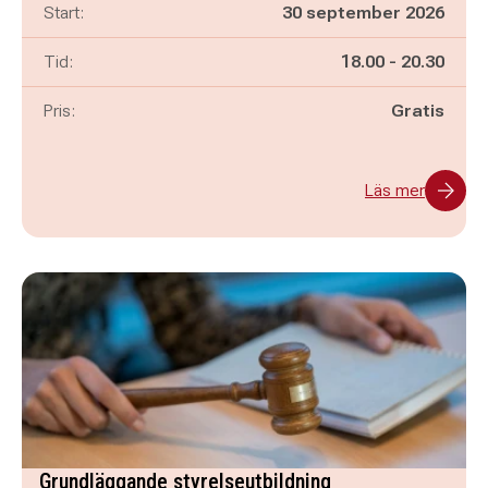
Start:
30 september 2026
Pågår mellan
och
Tid:
18.00
-
20.30
Pris:
Gratis
Läs mer
Grundläggande styrelseutbildning