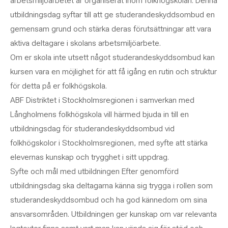
arbetsmiljöarbetet är organiserat inom folkhögskolan. Denna
utbildningsdag syftar till att ge studerandeskyddsombud en
gemensam grund och stärka deras förutsättningar att vara
aktiva deltagare i skolans arbetsmiljöarbete.
Om er skola inte utsett något studerandeskyddsombud kan
kursen vara en möjlighet för att få igång en rutin och struktur
för detta på er folkhögskola.
ABF Distriktet i Stockholmsregionen i samverkan med
Långholmens folkhögskola vill härmed bjuda in till en
utbildningsdag för studerandeskyddsombud vid
folkhögskolor i Stockholmsregionen, med syfte att stärka
elevernas kunskap och trygghet i sitt uppdrag.
Syfte och mål med utbildningen Efter genomförd
utbildningsdag ska deltagarna känna sig trygga i rollen som
studerandeskyddsombud och ha god kännedom om sina
ansvarsområden. Utbildningen ger kunskap om var relevanta