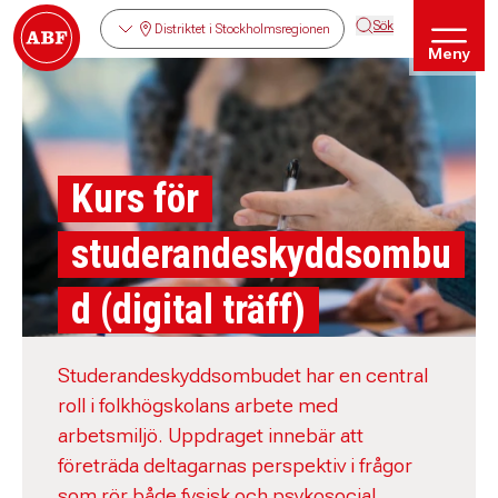
Sök
Distriktet i Stockholmsregionen
Meny
Kurs för
studerandeskyddsombu
d (digital träff)
Studerandeskyddsombudet har en central
roll i folkhögskolans arbete med
arbetsmiljö. Uppdraget innebär att
företräda deltagarnas perspektiv i frågor
som rör både fysisk och psykosocial