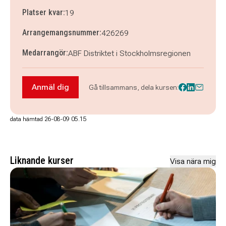
Platser kvar:
19
Arrangemangsnummer:
426269
Medarrangör:
ABF Distriktet i Stockholmsregionen
Anmäl dig
Gå tillsammans, dela kursen:
Anmäl dig till Kurs för studerandeskyddsombud (
data hämtad 26-08-09 05.15
Liknande kurser
Visa nära mig