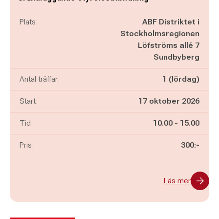
Plats:
ABF Distriktet i
Stockholmsregionen
Löfströms allé 7
Sundbyberg
Antal träffar:
1 (lördag)
Start:
17 oktober 2026
Pågår mellan
och
Tid:
10.00
-
15.00
Pris:
300:-
Läs mer