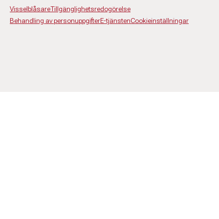
Visselblåsare
Tillgänglighetsredogörelse
Behandling av personuppgifter
E-tjänsten
Cookieinställningar