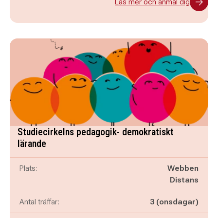
Läs mer och anmäl dig
Studiecirkelns pedagogik- demokratiskt
lärande
Plats:
Webben
Distans
Antal träffar:
3 (onsdagar)