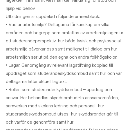
lagtexter finns samt vart man kan vända sig för stöd och
hjälp vid behov.
Utbildningen är uppdelad i följande ämnesblock:
• Vad är arbetsmiljö? Deltagarna får kunskap om vilka
områden och begrepp som omfattas av arbetsmiljölagen ur
ett studerandeperspektiv, hur både fysisk och psykosocial
arbetsmiljö påverkar oss samt möjlighet till dialog om hur
arbetsmiljön ser ut på den egna och andra folkhögskolor.
• Lagar. Genomgång av relevant lagstiftning kopplad till
uppdraget som studerandeskyddsombud samt hur och var
deltagarna hittar aktuell lagtext.
• Rollen som studerandeskyddsombud – uppdrag och
ansvar. Här behandlas skyddsombudets ansvarsområden,
samverkan med skolans ledning och personal, hur
studerandeskyddsombud utses, hur skyddsronder går till
och varför de genomförs samt hur