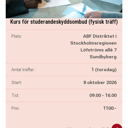
Kurs för studerandeskyddsombud (fysisk träff)
Plats:
ABF Distriktet i
Stockholmsregionen
Löfströms allé 7
Sundbyberg
Antal träffar:
1 (torsdag)
Start:
8 oktober 2026
Pågår mellan
och
Tid:
09.00
-
16.00
Pris:
1100:-