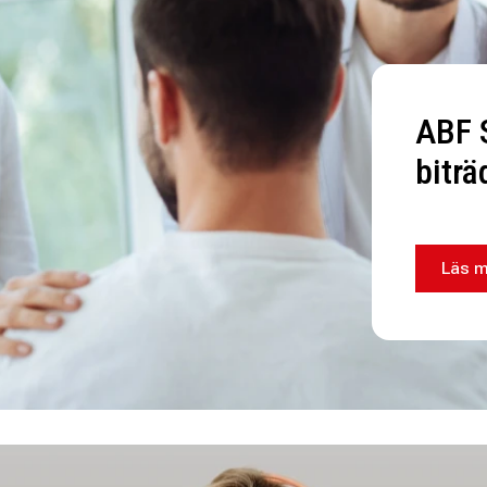
ABF 
bitr
Läs m