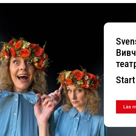
Sven
Вивч
теат
Start
Läs m