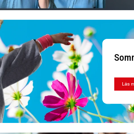
Somm
Läs 