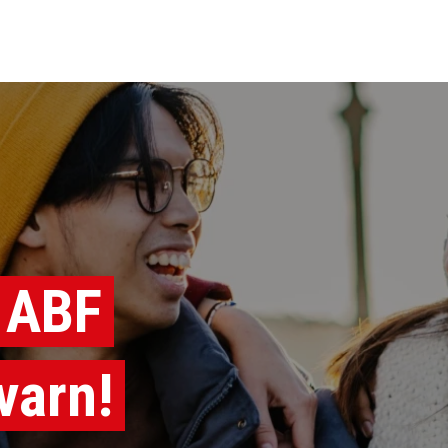
 ABF
varn!