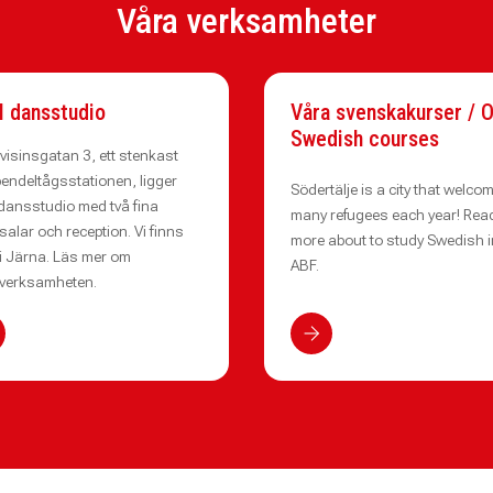
Våra verksamheter
 dansstudio
Våra svenskakurser / 
Swedish courses
visinsgatan 3, ett stenkast
pendeltågsstationen, ligger
Södertälje is a city that welco
dansstudio med två fina
many refugees each year! Rea
alar och reception. Vi finns
more about to study Swedish i
i Järna. Läs mer om
ABF.
verksamheten.