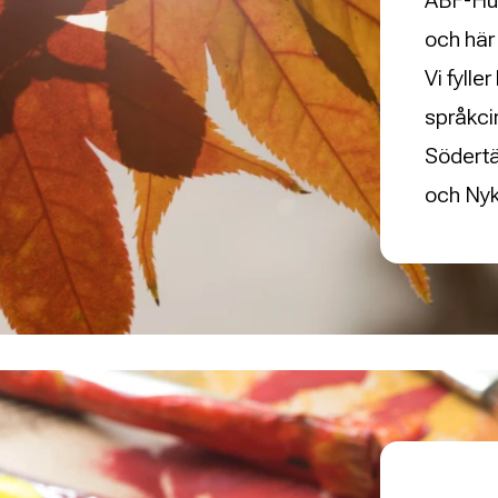
ABF-Hus
och här 
Vi fyll
språkci
Södertä
och Nyk