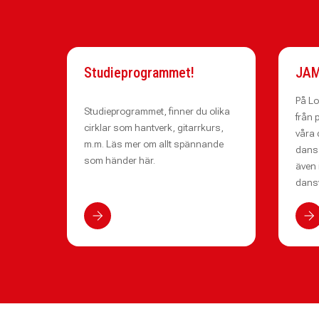
Studieprogrammet!
JAM
På Lo
Studieprogrammet, finner du olika
från 
cirklar som hantverk, gitarrkurs,
våra 
m.m. Läs mer om allt spännande
danss
som händer här.
även 
dans