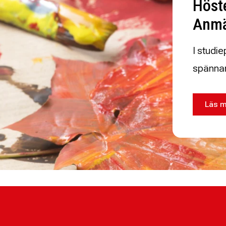
Höste
Anmä
I studi
spännan
Läs m