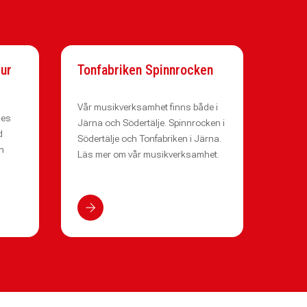
Our
Tonfabriken Spinnrocken
Vår musikverksamhet finns både i
mes
Järna och Södertälje. Spinnrocken i
d
Södertälje och Tonfabriken i Järna.
n
Läs mer om vår musikverksamhet.