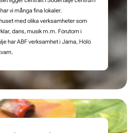
et ligger centralt i Södertälje centrum
har vi många fina lokaler.
er huset med olika verksamheter som
rklar, dans, musik m.m. Förutom i
lje har ABF verksamhet i Järna, Hölö
varn.