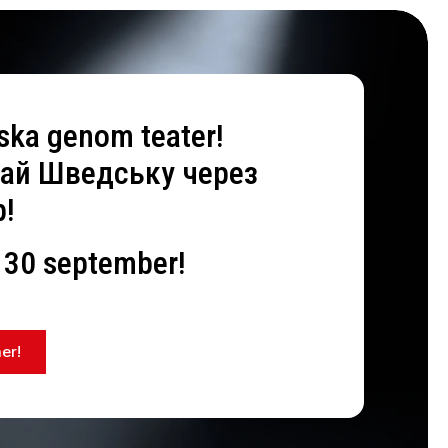
ska genom teater!
ай Шведську через
р!
 30 september!
er!