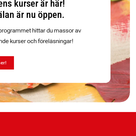
ns kurser är här!
lan är nu öppen.
eprogrammet hittar du massor av
de kurser och föreläsningar!
er!