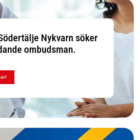
Södertälje Nykvarn söker
ädande ombudsman.
er!