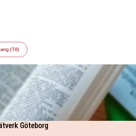
ang (10)
ätverk Göteborg