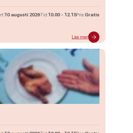
Pågår mellan
och
rt:
10 augusti 2026
Tid:
10.00
-
12.15
Pris:
Gratis
Läs mer