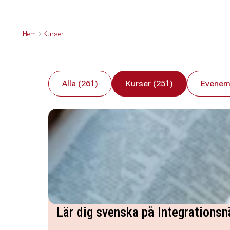
Hem
Kurser
Alla (261)
Kurser (251)
Evenem
Lär dig svenska på Integrationsn