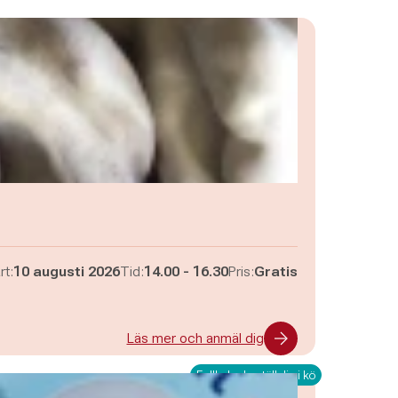
Pågår mellan
och
rt:
10 augusti 2026
Tid:
14.00
-
16.30
Pris:
Gratis
Läs mer och anmäl dig
Fullbokad - ställ dig i kö