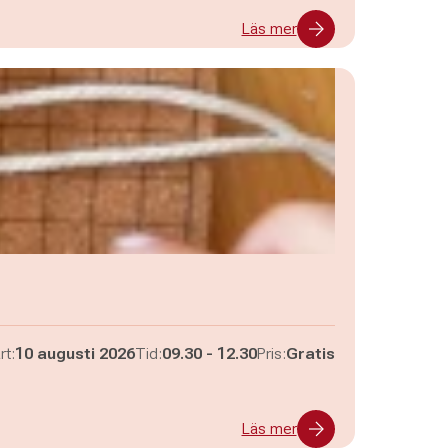
Läs mer
Pågår mellan
och
rt:
10 augusti 2026
Tid:
09.30
-
12.30
Pris:
Gratis
Läs mer