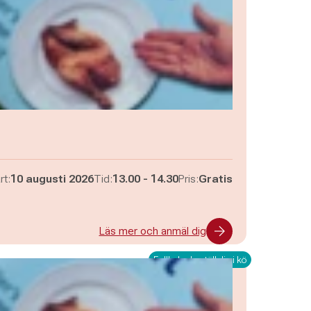
Pågår mellan
och
rt:
10 augusti 2026
Tid:
13.00
-
14.30
Pris:
Gratis
Läs mer och anmäl dig
Fullbokad - ställ dig i kö