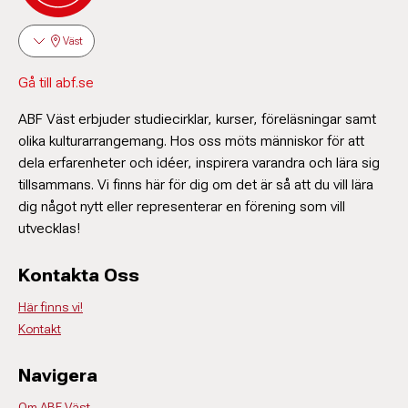
Kursledare ipad/iphone
Väst
Aida Hakimi
Gå till abf.se
Annelie Westerlund
Kursledare keramik
Kursledare körsång/instrument
ABF Väst erbjuder studiecirklar, kurser, föreläsningar samt
olika kulturarrangemang. Hos oss möts människor för att
dela erfarenheter och idéer, inspirera varandra och lära sig
Samira Khoshbakht Bahremany
tillsammans. Vi finns här för dig om det är så att du vill lära
Marina Bengtsson
Kursledare hantverk/konst
dig något nytt eller representerar en förening som vill
Kursledare linedance
utvecklas!
Willy Andersson
Kontakta Oss
Kursledare spanska
Här finns vi!
Johanna van Eldijk
Kontakt
Hjördis Stenman
Verksamhetssamordnare keramik och konst
031-774 31 12
Hasse Carlsson
Kursledare konst
Navigera
johanna.vaneldijk@abf.se
Kursledare teater
Om ABF Väst