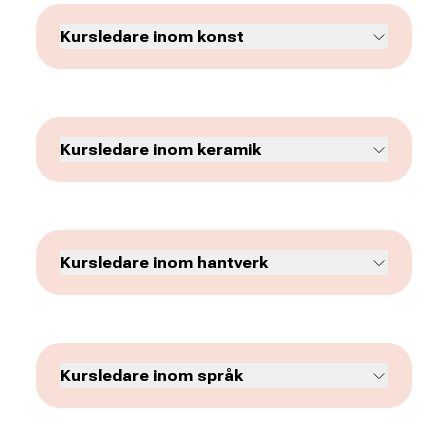
Kursledare inom konst
Kursledare inom keramik
Kursledare inom hantverk
Åsa Greaker
Enhetsledare
031-774 31 27
Kursledare inom språk
asa.greaker@abf.se
Alexandra Walsh