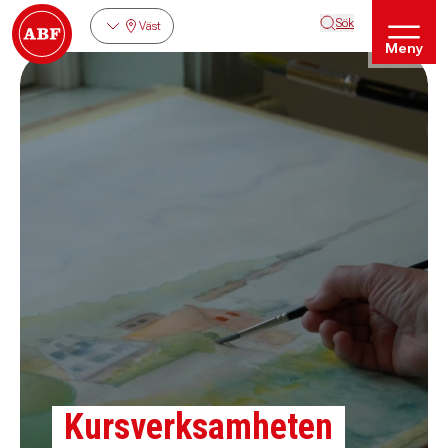
Sök
Väst
Meny
Kursverksamheten