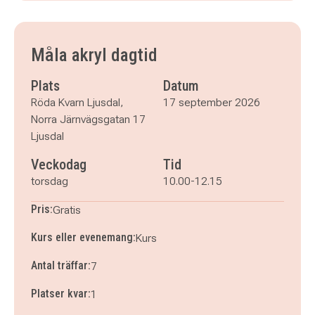
torsdag 17 september 2026
klockan 10.00–12.15
torsdag 24 september 2026
klockan 10.00–12.15
torsdag 1 oktober 2026
klockan 10.00–12.15
Måla akryl dagtid
torsdag 8 oktober 2026
klockan 10.00–12.15
torsdag 15 oktober 2026
klockan 10.00–12.15
Plats
Datum
torsdag 22 oktober 2026
klockan 10.00–12.15
Röda Kvarn Ljusdal,
17 september 2026
torsdag 29 oktober 2026
klockan 10.00–12.15
Norra Järnvägsgatan 17
Ljusdal
Veckodag
Tid
torsdag
10.00-12.15
Pris:
Gratis
Kurs eller evenemang:
Kurs
Antal träffar:
7
Platser kvar:
1