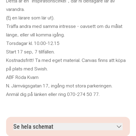
Detta är en "inspirationscirkel", där ni deltagare lär av
varandra.
(Ej en lärare som lär ut).
Träffa andra med samma intresse - oavsett om du målat
länge, eller vill komma igång.
Torsdagar kl. 10.00-12.15
Start 17 sep, 7 tillfällen.
Kostnadsfritt! Ta med eget material. Canvas finns att köpa
på plats med Swish.
ABF Röda Kvarn
N. Järnvägsgatan 17, ingång mot stora parkeringen.
Anmäl dig på länken eller ring 070-274 50 77.
Se hela schemat