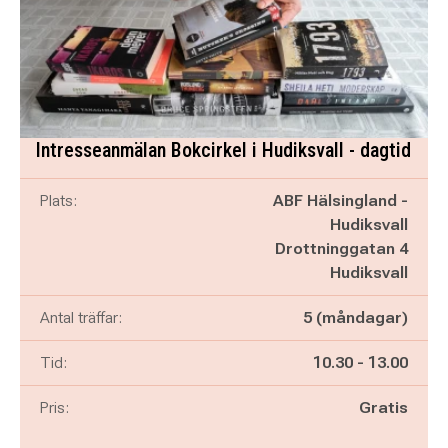
Intresseanmälan Bokcirkel i Hudiksvall - dagtid
Plats:
ABF Hälsingland -
Hudiksvall
Drottninggatan 4
Hudiksvall
Antal träffar:
5 (måndagar)
Pågår mellan
och
Tid:
10.30
-
13.00
Pris:
Gratis