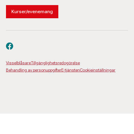
Kurser/evenemang
Besök oss på facebook
Visselblåsare
Tillgänglighetsredogörelse
Behandling av personuppgifter
E-tjänsten
Cookieinställningar