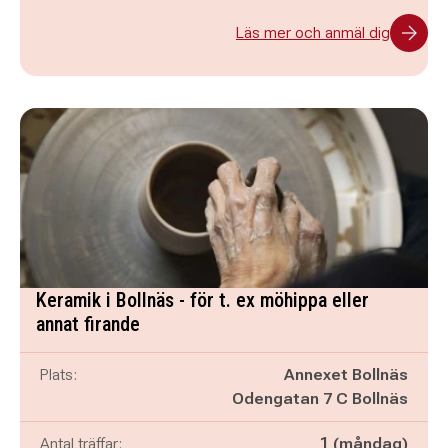
Läs mer och anmäl dig
Keramik i Bollnäs - för t. ex möhippa eller
annat firande
Plats:
Annexet Bollnäs
Odengatan 7 C Bollnäs
Antal träffar:
1 (måndag)