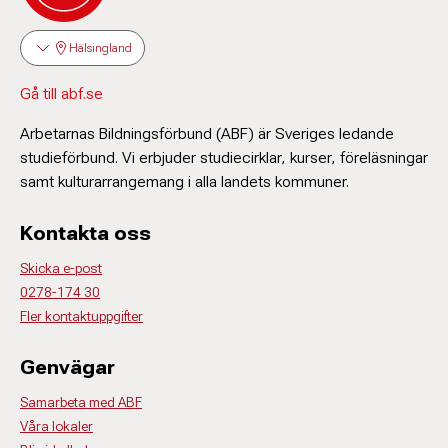
070-256 76 67
Lina Jäderberg
lina.jaderberg@abf.se
Hälsingland
Ombudsman
070-256 76 67
lina.jaderberg@abf.se
Gå till abf.se
Lina Jäderberg
Ombudsman
Arbetarnas Bildningsförbund (ABF) är Sveriges ledande
Lina Jäderberg
070-256 76 67
studieförbund. Vi erbjuder studiecirklar, kurser, föreläsningar
Ombudsman
lina.jaderberg@abf.se
samt kulturarrangemang i alla landets kommuner.
070-256 76 67
lina.jaderberg@abf.se
Kontakta oss
Ulf Östning
Skicka e-post
0278-174 30
Handläggare
072 – 212 99 63
Fler kontaktuppgifter
ulf.ostning@abf.se
Lina Jäderberg
Genvägar
Ombudsman
070-256 76 67
Samarbeta med ABF
lina.jaderberg@abf.se
Joakim Warnemann
Våra lokaler