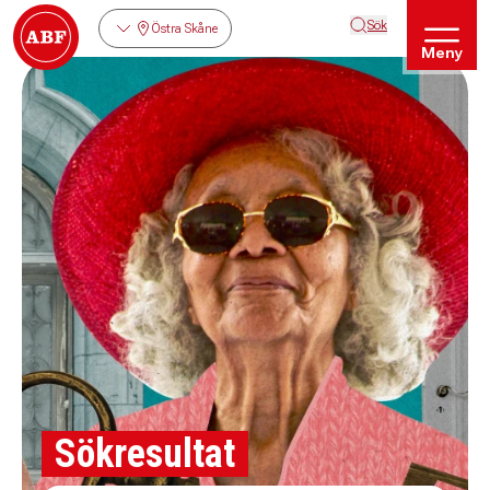
Sök
Östra Skåne
Meny
Sökresultat