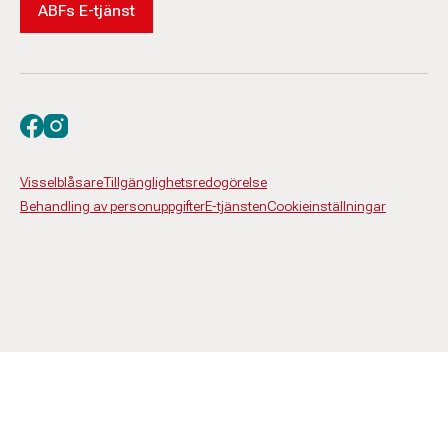
ABFs E-tjänst
Besök oss på facebook
Besök oss på instagram
Visselblåsare
Tillgänglighetsredogörelse
Behandling av personuppgifter
E-tjänsten
Cookieinställningar