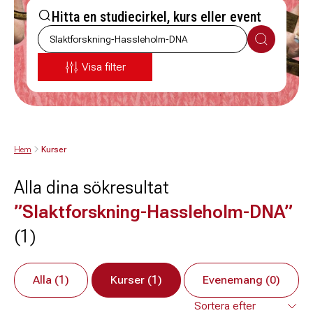
Hitta en studiecirkel, kurs eller event
Sök
Visa filter
Hem
Kurser
Alla dina sökresultat
”Slaktforskning-Hassleholm-DNA”
(1)
Alla (1)
Kurser (1)
Evenemang (0)