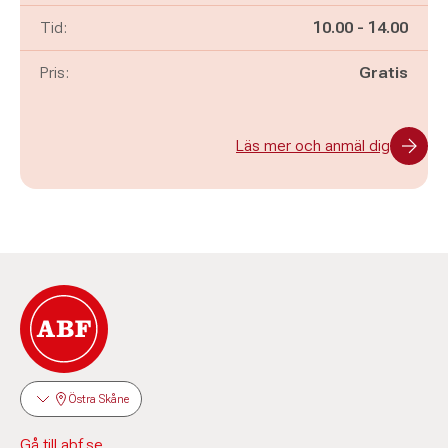
Pågår mellan
och
Tid:
10.00
-
14.00
Pris:
Gratis
Läs mer och anmäl dig
Östra Skåne
Gå till abf.se