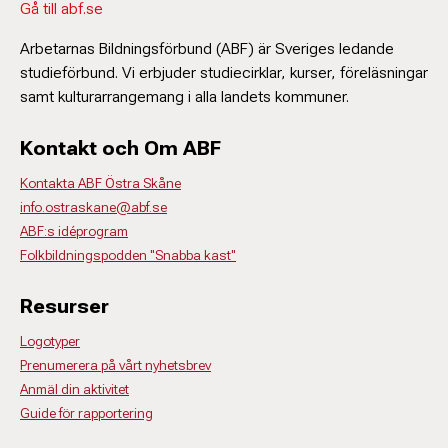
Gå till abf.se
Arbetarnas Bildningsförbund (ABF) är Sveriges ledande
studieförbund. Vi erbjuder studiecirklar, kurser, föreläsningar
samt kulturarrangemang i alla landets kommuner.
Kontakt och Om ABF
Kontakta ABF Östra Skåne
info.ostraskane@abf.se
ABF:s idéprogram
Folkbildningspodden "Snabba kast"
Resurser
Logotyper
Prenumerera på vårt nyhetsbrev
Anmäl din aktivitet
Guide för rapportering