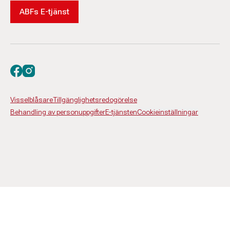
ABFs E-tjänst
Besök oss på facebook
Besök oss på instagram
Visselblåsare
Tillgänglighetsredogörelse
Behandling av personuppgifter
E-tjänsten
Cookieinställningar