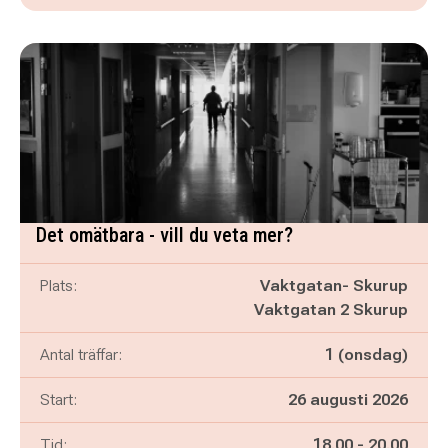
Det omätbara - vill du veta mer?
Plats:
Vaktgatan- Skurup
Vaktgatan 2 Skurup
Antal träffar:
1 (onsdag)
Start:
26 augusti 2026
Pågår mellan
och
Tid:
18.00
-
20.00