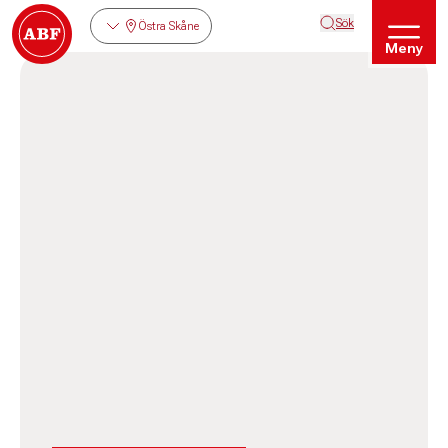
Sök
Östra Skåne
Meny