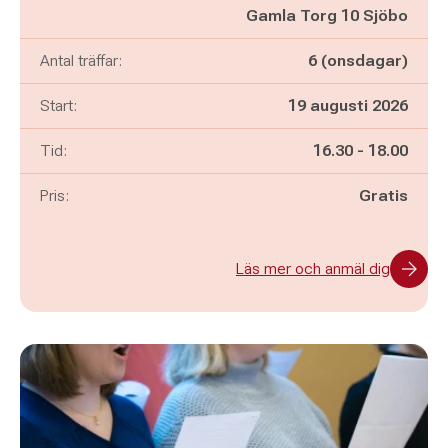
Gamla Torg 10 Sjöbo
Antal träffar:
6 (onsdagar)
Start:
19 augusti 2026
Pågår mellan
och
Tid:
16.30
-
18.00
Pris:
Gratis
Läs mer och anmäl dig