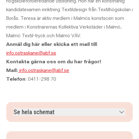
högskoleförberedande utbildning. Hon har en konstnärlig
kandidatexamen inriktning Textildesign från Textilhögskolan i
Borås. Teresa är aktiv medlem i Malmös konstscen som
medlem i Konstnärernas Kollektiva Verkstäder i Malmö,
Malmö Textil-tryck och Malmö VÄV.
Anmäl dig här eller skicka ett mail till
:
info.ostraskane@abf.se
Kontakta gärna oss om du har frågor!
Mail:
info.ostraskane@abf.se
Telefon
: 0411-298 70
Se hela schemat
söndag 6 september 2026
klockan 10.30–12.00
söndag 13 september 2026
klockan 10.30–12.00