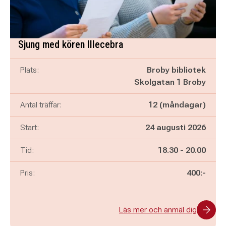
Sjung med kören Illecebra
Plats:
Broby bibliotek
Skolgatan 1 Broby
Antal träffar:
12 (måndagar)
Start:
24 augusti 2026
Pågår mellan
och
Tid:
18.30
-
20.00
Pris:
400:-
Läs mer och anmäl dig