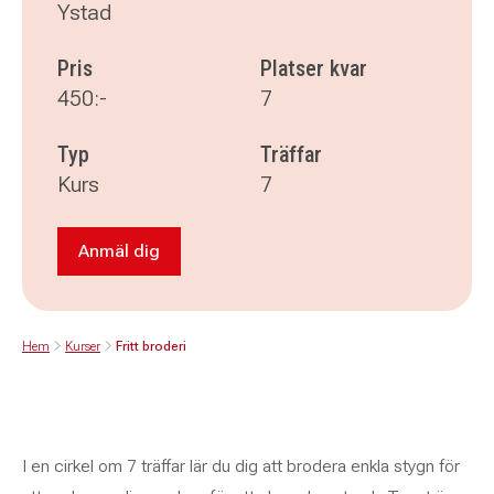
Ystad
Pris
Platser kvar
450:-
7
Typ
Träffar
Kurs
7
Anmäl dig
Anmäl dig till Fritt broderi
Hem
Kurser
Fritt broderi
I en cirkel om 7 träffar lär du dig att brodera enkla stygn för