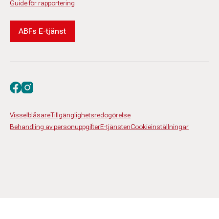
Guide för rapportering
ABFs E-tjänst
Besök oss på facebook
Besök oss på instagram
Visselblåsare
Tillgänglighetsredogörelse
Behandling av personuppgifter
E-tjänsten
Cookieinställningar