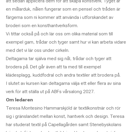
att sedan applicera dem för att skapa konstverk. Tyget är
en målarduk, nålen fungerar som en pensel och tråden är
färgerna som ni kommer att använda i utforskandet av
broderi som en konsthantverksform.
Vi tittar också på och lär oss om olika material som till
exempel garn, trådar och tyger samt hur vi kan arbeta vidare
med det vi lär oss under cirkeln.
Deltagarna tar själva med sig nål, trådar och tyger att
brodera på. Det går även att ta med till exempel
klädesplagg, kuddfodral och andra textiler att brodera på.
I slutet av kursen kan deltagarna välja ett eller flera av sina
verk för att ställa ut på ABFs vårsalong 2027.
Om ledaren
Teresa Montesino Hammarskjöld är textilkonstnär och rör
sig i gränslandet mellan konst, hantverk och design. Teresa
har studerat textil på Capellagården samt Stenebyskolans