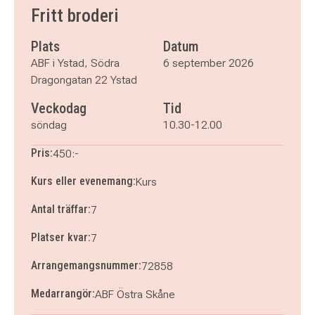
söndag 20 september 2026
klockan 10.30–12.00
Fritt broderi
söndag 27 september 2026
klockan 10.30–12.00
söndag 4 oktober 2026
klockan 10.30–12.00
Plats
Datum
söndag 11 oktober 2026
klockan 10.30–12.00
ABF i Ystad, Södra
6 september 2026
söndag 18 oktober 2026
klockan 10.30–12.00
Dragongatan 22 Ystad
Veckodag
Tid
söndag
10.30-12.00
Pris:
450:-
Kurs eller evenemang:
Kurs
Antal träffar:
7
Platser kvar:
7
Arrangemangsnummer:
72858
Medarrangör:
ABF Östra Skåne