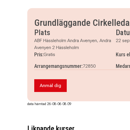
Grundläggande Cirkelledar
Plats
Dat
ABF Hässleholm Andra Avenyen, Andra
22 sep
Avenyen 2 Hässleholm
Pris:
Kurs e
Gratis
Arrangemangsnummer:
Medarr
72850
Anmäl dig
Anmäl dig till Grundläggande Cirkelle
data hämtad 26-08-06 08.09
Liknande kurser