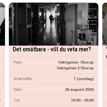
Det omätbara - vill du veta mer?
k
Plats:
Vaktgatan- Skurup
y
Vaktgatan 2 Skurup
)
Antal träffar:
1 (onsdag)
6
Start:
26 augusti 2026
n
Pågår mellan
och
0
Tid:
18.00
-
20.00