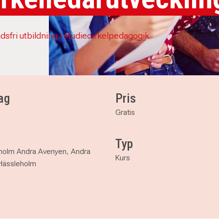
dsfri utbildning i studiecirkelpedagogik
ag
Pris
Gratis
Typ
holm Andra Avenyen, Andra
Kurs
Hässleholm
ning - en del av ABFs cirkelledarutveckling