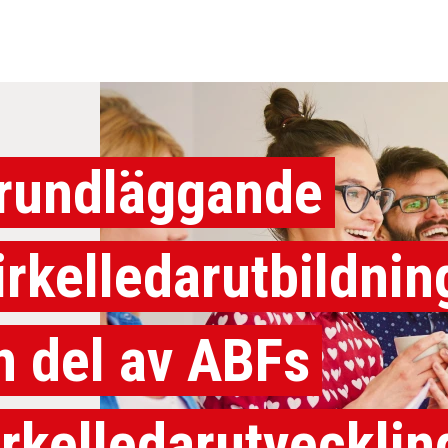
rundläggande
irkelledarutbildnin
n del av ABFs
irkelledarutvecklin