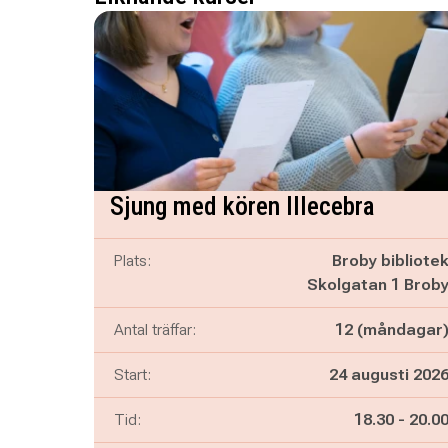
Sjung med kören Illecebra
Plats:
Broby bibliote
Skolgatan 1 Brob
Antal träffar:
12 (måndagar
Start:
24 augusti 202
Pågår mella
och
Tid:
18.30
-
20.0