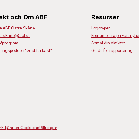
akt och Om ABF
Resurser
a ABF Östra Skåne
Logotyper
traskane@abf.se
Prenumerera på vårt nyhe
déprogram
Anmäl din aktivitet
dningspodden "Snabba kast"
Guide för rapportering
r
E-tjänsten
Cookieinställningar