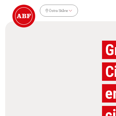
Östra Skåne
G
C
e
c