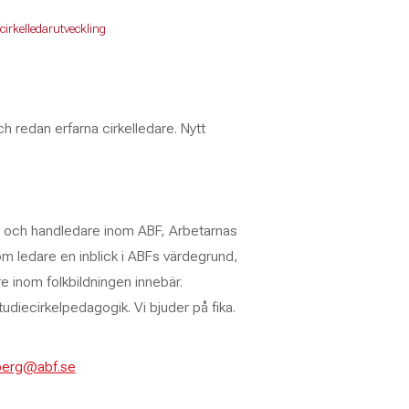
cirkelledarutveckling
ch redan erfarna cirkelledare. Nytt
are och handledare inom ABF, Arbetarnas
om ledare en inblick i ABFs värdegrund,
e inom folkbildningen innebär.
udiecirkelpedagogik. Vi bjuder på fika.
berg@abf.se