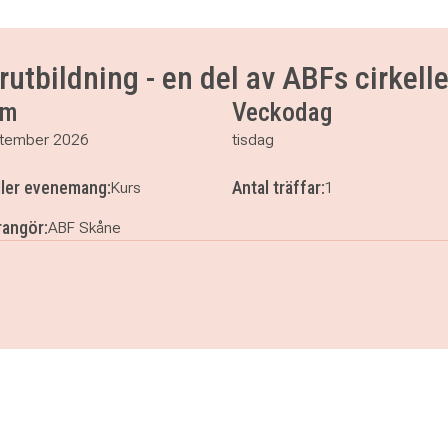
utbildning - en del av ABFs cirkell
um
Veckodag
tember 2026
tisdag
ller evenemang:
Antal träffar:
Kurs
1
angör:
ABF Skåne
darutbildning - en del av ABFs cirkelledarutveckling