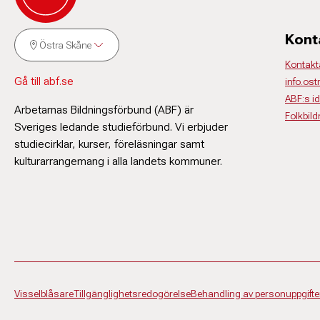
Kont
Östra Skåne
Kontakt
Gå till abf.se
info.os
ABF:s i
Arbetarnas Bildningsförbund (ABF) är
Folkbil
Sveriges ledande studieförbund. Vi erbjuder
studiecirklar, kurser, föreläsningar samt
kulturarrangemang i alla landets kommuner.
Visselblåsare
Tillgänglighetsredogörelse
Behandling av personuppgifte