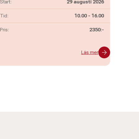
Start:
29 augusti 2026
Pågår mellan
och
Tid:
10.00
-
16.00
Pris:
2350:-
Läs mer