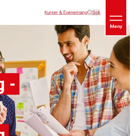
Kurser & Evenemang
Sök
Meny
g -
g