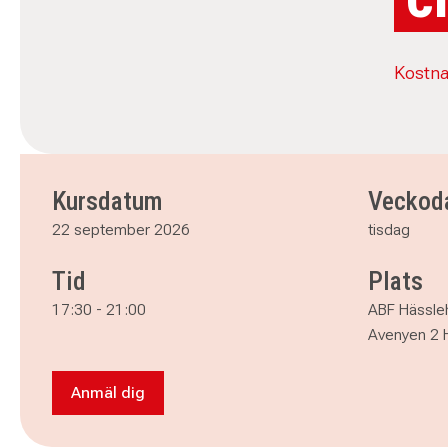
Kostna
Kursdatum
Veckod
22 september 2026
tisdag
Tid
Plats
17:30
-
21:00
ABF Hässle
Avenyen 2 
Anmäl dig
Anmäl dig till Grundläggande Cirkelledarutbild