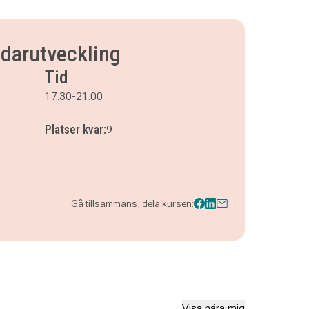
edarutveckling
Tid
17.30-21.00
Platser kvar:
9
Gå tillsammans, dela kursen:
Visa nära mig