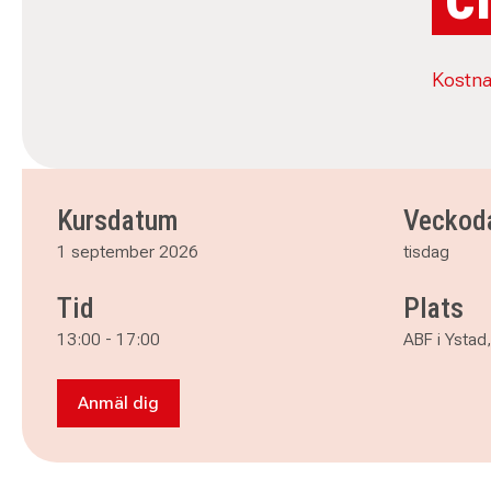
Kostna
Kursdatum
Veckod
1 september 2026
tisdag
Tid
Plats
13:00
-
17:00
ABF i Ystad
Anmäl dig
Anmäl dig till Grundläggande Cirkelledarutbild