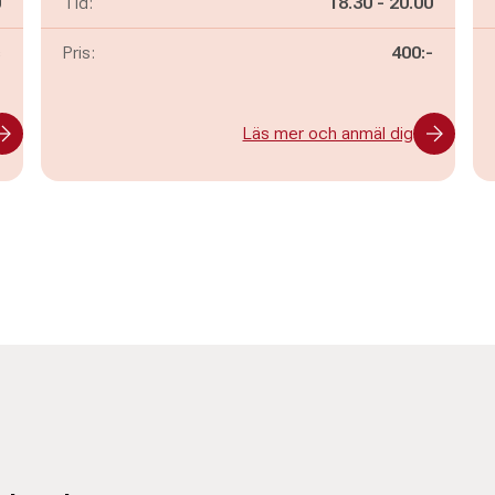
n
Pågår mellan
och
0
Tid:
18.30
-
20.00
s
Pris:
400:-
Läs mer och anmäl dig