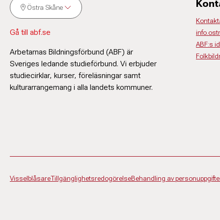
Kont
Östra Skåne
Kontakt
Gå till abf.se
info.os
ABF:s i
Arbetarnas Bildningsförbund (ABF) är
Folkbil
Sveriges ledande studieförbund. Vi erbjuder
studiecirklar, kurser, föreläsningar samt
kulturarrangemang i alla landets kommuner.
Visselblåsare
Tillgänglighetsredogörelse
Behandling av personuppgifte