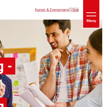
Kurser & Evenemang
Sök
Meny
g -
g