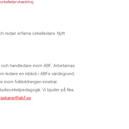
cirkelledarutveckling
ch redan erfarna cirkelledare. Nytt
are och handledare inom ABF, Arbetarnas
om ledare en inblick i ABFs värdegrund,
e inom folkbildningen innebär.
udiecirkelpedagogik. Vi bjuder på fika.
traskane@abf.se