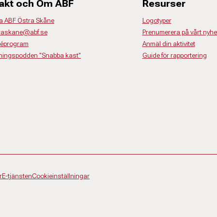
akt och Om ABF
Resurser
a ABF Östra Skåne
Logotyper
traskane@abf.se
Prenumerera på vårt nyhe
déprogram
Anmäl din aktivitet
dningspodden "Snabba kast"
Guide för rapportering
r
E-tjänsten
Cookieinställningar