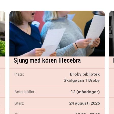
Sjung med kören Illecebra
k
Plats:
Broby bibliotek
o
Skolgatan 1 Broby
)
Antal träffar:
12 (måndagar)
6
Start:
24 augusti 2026