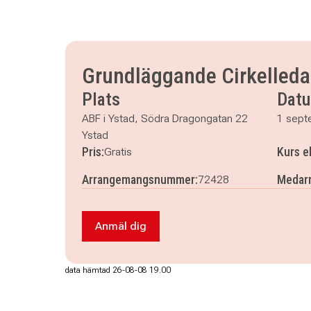
Grundläggande Cirkelledar
Plats
Dat
ABF i Ystad, Södra Dragongatan 22
1 sept
Ystad
Pris:
Kurs e
Gratis
Arrangemangsnummer:
Medarr
72428
Anmäl dig
Anmäl dig till Grundläggande Cirkelle
data hämtad 26-08-08 19.00