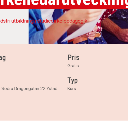
dsfri utbildning i studiecirkelpedagogik
ag
Pris
Gratis
Typ
, Södra Dragongatan 22 Ystad
Kurs
ning - en del av ABFs cirkelledarutveckling