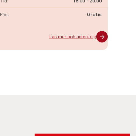
Pågår mellan
och
Tid:
18.00
-
20.00
Pris:
Gratis
Läs mer och anmäl dig