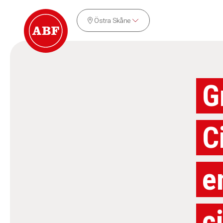
Östra Skåne
G
C
e
c