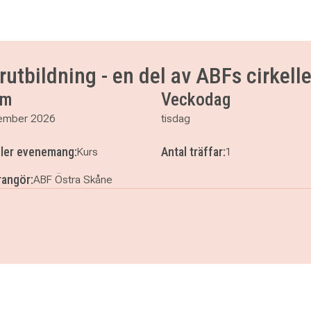
utbildning - en del av ABFs cirkell
um
Veckodag
ember 2026
tisdag
ller evenemang:
Antal träffar:
Kurs
1
angör:
ABF Östra Skåne
darutbildning - en del av ABFs cirkelledarutveckling