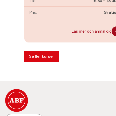
Pågår mella
och
Tid:
16.30
-
18.0
Pris:
Grati
Läs mer och anmäl dig
Se fler kurser