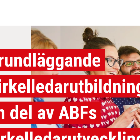
rundläggande
irkelledarutbildnin
n del av ABFs
irkelledarutvecklin