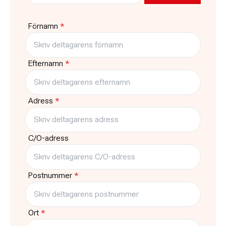
Pris
Platser kvar
2300:-
Fullbokad
Förnamn
*
Typ
Träffar
Kurs
10
Efternamn
*
Adress
*
C/O-adress
Postnummer
*
Ort
*