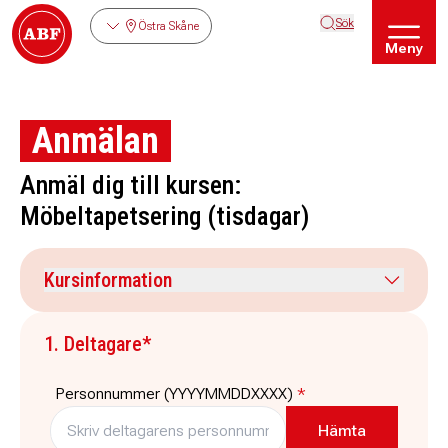
Sök
Östra Skåne
Meny
Anmälan
Anmäl dig till kursen:
Möbeltapetsering (tisdagar)
Kursinformation
Kursdatum
Veckodag
1. Deltagare*
15 september 2026
tisdag
Tid
Plats
Personnummer (YYYYMMDDXXXX)
*
18:00
-
21:00
Möbelverkstad,
Brobyvägen 11D Sibbhult