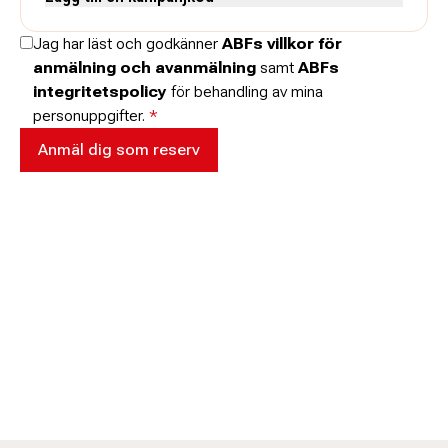
Skriv koden utan mellanslag och skriv stora och små bokstäver när
Jag har läst och godkänner
ABFs villkor för
de anges.
anmälning och avanmälning
samt
ABFs
integritetspolicy
för behandling av mina
personuppgifter.
*