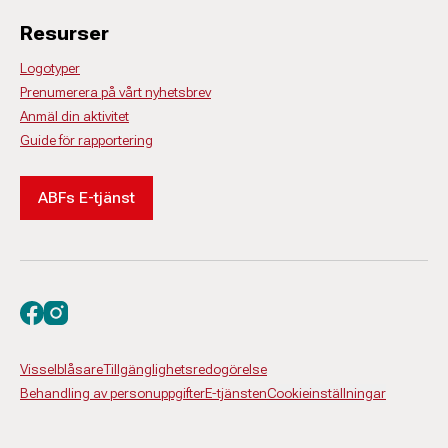
Resurser
Logotyper
Prenumerera på vårt nyhetsbrev
Anmäl din aktivitet
Guide för rapportering
ABFs E-tjänst
Besök oss på facebook
Besök oss på instagram
Visselblåsare
Tillgänglighetsredogörelse
Behandling av personuppgifter
E-tjänsten
Cookieinställningar