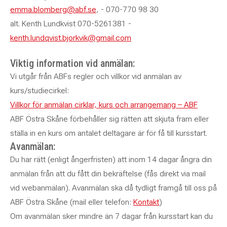
emma.blomberg@abf.se
, - 070-770 98 30
alt. Kenth Lundkvist 070-5261381 -
kenth.lundqvist.bjorkvik@gmail.com
Viktig information vid anmälan:
Vi utgår från ABFs regler och villkor vid anmälan av
kurs/studiecirkel:
Villkor för anmälan cirklar, kurs och arrangemang – ABF
ABF Östra Skåne förbehåller sig rätten att skjuta fram eller
ställa in en kurs om antalet deltagare är för få till kursstart.
Avanmälan:
Du har rätt (enligt ångerfristen) att inom 14 dagar ångra din
anmälan från att du fått din bekräftelse (fås direkt via mail
vid webanmälan). Avanmälan ska då tydligt framgå till oss på
ABF Östra Skåne (mail eller telefon:
Kontakt
)
Om avanmälan sker mindre än 7 dagar från kursstart kan du