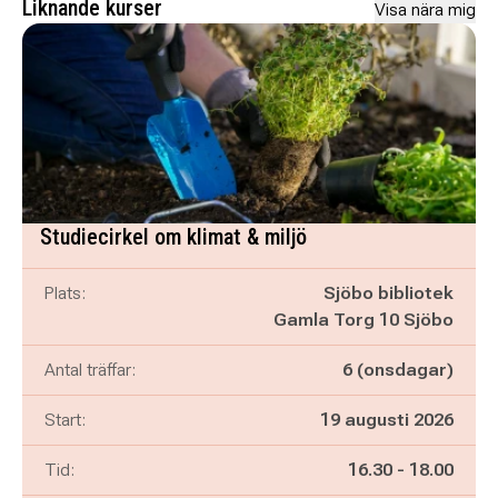
Liknande kurser
Visa nära mig
Studiecirkel om klimat & miljö
Plats:
Sjöbo bibliotek
Gamla Torg 10 Sjöbo
Antal träffar:
6 (onsdagar)
Start:
19 augusti 2026
Pågår mellan
och
Tid:
16.30
-
18.00