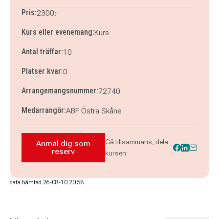
Pris:
2300:-
Kurs eller evenemang:
Kurs
Antal träffar:
10
Platser kvar:
0
Arrangemangsnummer:
72740
Medarrangör:
ABF Östra Skåne
Gå tillsammans, dela
Anmäl dig som
Anmäl dig som reserv till Möbeltapetsering
reserv
kursen:
data hämtad 26-08-10 20.58