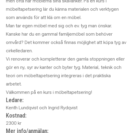
men ofta har möblerna sina skavanker. På en kurs i
möbeltapetsering lär du känna materialen och verktygen
som används för att klä om en möbel.
Man tar egen möbel med sig och ev. tyg man önskar.
Kanske har du en gammal familjemöbel som behöver
omvård? Det kommer också finnas möjlighet att köpa tyg av
cirkelledaren.
Vi renoverar och kompletterar den gamla stoppningen eller
gör en ny, syr av kanter och byter tyg. Material, teknik och
teori om möbeltapetsering integreras i det praktiska
arbetet.
Välkommen på en kurs i möbeltapetsering!
Ledare:
Kenth Lundqvist och Ingrid Rydqvist
Kostnad:
2300 kr
Mer info/anmälan: