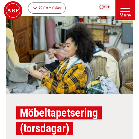
Sök
Östra Skåne
Meny
Möbeltapetsering
(torsdagar)