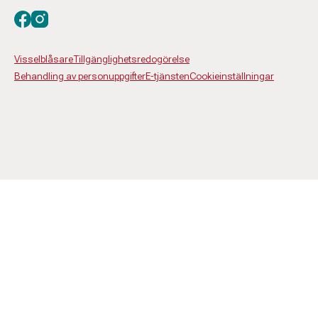
Besök oss på facebook
Besök oss på instagram
Visselblåsare
Tillgänglighetsredogörelse
Behandling av personuppgifter
E-tjänsten
Cookieinställningar