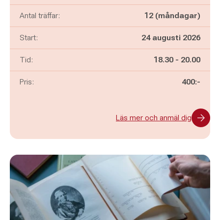
Antal träffar:
12 (måndagar)
Start:
24 augusti 2026
Pågår mellan
och
Tid:
18.30
-
20.00
Pris:
400:-
Läs mer och anmäl dig