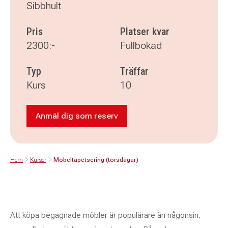
Sibbhult
Pris
Platser kvar
2300:-
Fullbokad
Typ
Träffar
Kurs
10
Anmäl dig som reserv
Anmäl dig som reserv till Möbeltapetser
Hem
Kurser
Möbeltapetsering (torsdagar)
Att köpa begagnade möbler är populärare än någonsin,