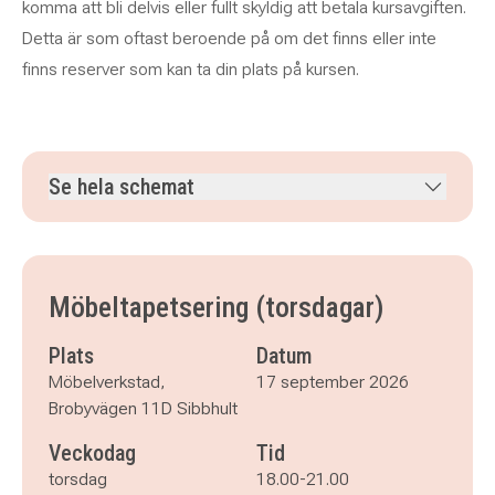
komma att bli delvis eller fullt skyldig att betala kursavgiften.
Detta är som oftast beroende på om det finns eller inte
finns reserver som kan ta din plats på kursen.
Se hela schemat
torsdag 17 september 2026
klockan 18.00–21.00
torsdag 24 september 2026
klockan 18.00–21.00
torsdag 1 oktober 2026
klockan 18.00–21.00
Möbeltapetsering (torsdagar)
torsdag 8 oktober 2026
klockan 18.00–21.00
torsdag 15 oktober 2026
klockan 18.00–21.00
Plats
Datum
torsdag 22 oktober 2026
klockan 18.00–21.00
Möbelverkstad,
17 september 2026
torsdag 29 oktober 2026
klockan 18.00–21.00
Brobyvägen 11D Sibbhult
torsdag 5 november 2026
klockan 18.00–21.00
Veckodag
Tid
torsdag 12 november 2026
klockan 18.00–21.00
torsdag 19 november 2026
klockan 18.00–21.00
torsdag
18.00-21.00