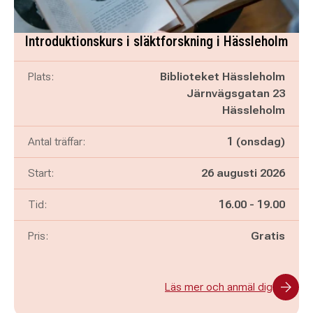
Introduktionskurs i släktforskning i Hässleholm
Plats:
Biblioteket Hässleholm
Järnvägsgatan 23
Hässleholm
Antal träffar:
1 (onsdag)
Start:
26 augusti 2026
Pågår mellan
och
Tid:
16.00
-
19.00
Pris:
Gratis
Läs mer och anmäl dig